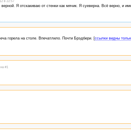
2 в 22:57
 верной. Я отскакиваю от стенки как мячик. Я суеверна. Всё верно, и име
еча горела на столе. Впечатлило. Почти Брэдбери. [
ссылки видны тольк
 на #1