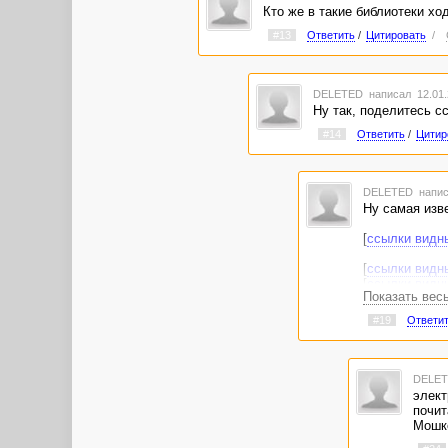
Кто же в такие библиотеки хо
#13
Ответить
/
Цитировать
/
DELETED
написал 12.01.
Ну так, поделитесь с
#14
Ответить
/
Цитир
DELETED
напис
Ну самая изв
[
ссылки видн
[
ссылки видн
[
ссылки видн
Показать вес
[
ссылки видн
#19
Ответи
Журнальный з
Современная 
Где бы только
DELE
элект
почит
Мошко