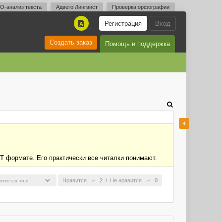
O-анализ текста
Адвего Лингвист
Проверка орфографии
Регистрация
Вход
A
Создать заказ
Помощь и поддержка
T формате. Его практически все читалки понимают.
Нравится
2
/
Не нравится
0