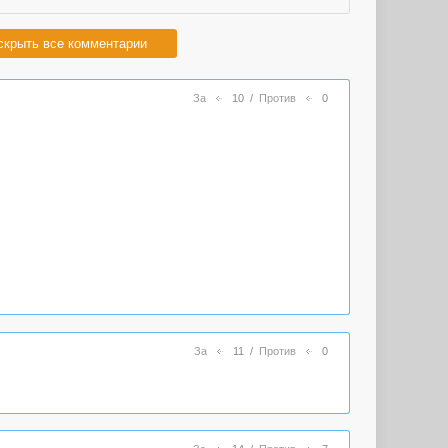
скрыть все комментарии
За
10
/
Против
0
За
11
/
Против
0