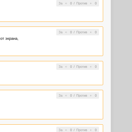
За
0
/
Против
0
За
0
/
Против
0
от экрана,
За
0
/
Против
0
За
0
/
Против
0
За
0
/
Против
0