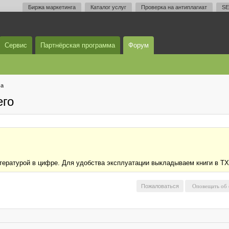
Биржа маркетинга
Каталог услуг
Проверка на антиплагиат
SE
Сервис
Партнёрская программа
Форум
ма
его
тературой в цифре. Для удобства эксплуатации выкладываем книги в TX
Пожаловаться