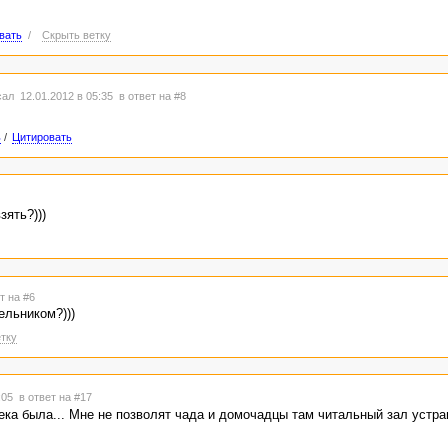
вать
/
Скрыть ветку
ал 12.01.2012 в 05:35
в ответ на #8
ь
/
Цитировать
зять?)))
т на #6
ельником?)))
тку
5:05
в ответ на #17
тека была... Мне не позволят чада и домочадцы там читальный зал устраи