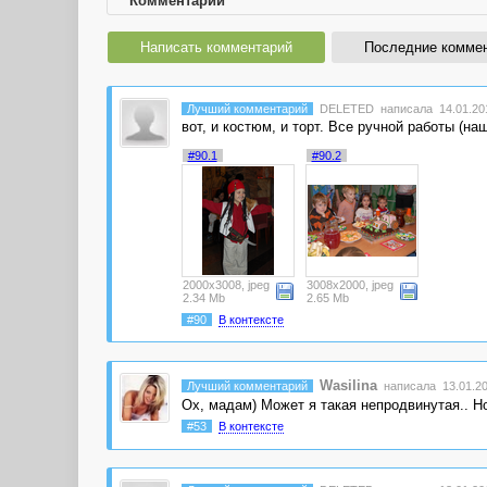
Комментарии
Написать комментарий
Последние комме
Лучший комментарий
DELETED
написала 14.01.201
вот, и костюм, и торт. Все ручной работы (наш
#90.1
#90.2
2000x3008, jpeg
3008x2000, jpeg
2.34 Mb
2.65 Mb
#90
В контексте
Wasilina
Лучший комментарий
написала 13.01.20
Ох, мадам) Может я такая непродвинутая.. Н
#53
В контексте