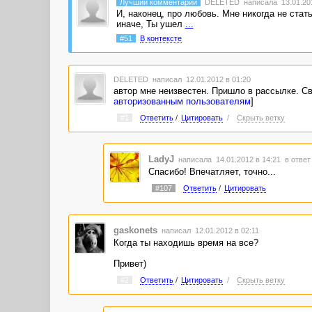
Лучший комментарий
DELETED
написала 13.01.201
И, наконец, про любовь. Мне никогда не стать
иначе, Ты ушел
...
#51
В контексте
DELETED
написал 12.01.2012 в 01:20
автор мне неизвестен. Пришло в рассылке. Св
авторизованным пользователям
]
#1
Ответить
/
Цитировать
/
Скрыть ветку
LadyJ
написала 14.01.2012 в 14:21
в ответ
Спасибо! Впечатляет, точно...
#107
Ответить
/
Цитировать
gaskonets
написал 12.01.2012 в 02:11
Когда ты находишь время на все?
Привет)
#2
Ответить
/
Цитировать
/
Скрыть ветку