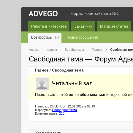
—
биржа копирайтинга №1
Работа в интернете
Заказчику
Магазин статей
Все форумы
Новые сообщения
Адвего
Форум
Все форумы
Разное
Свободная те
Свободная тема — Форум Адв
Разное
/
Свободная тема
Читальный зал
Предлагаю в этой ветке обмениваться интересной ли
Написал: DELETED , 12.01.2012 в 01:19
В форуме:
Свободная тема
Комментариев:
210