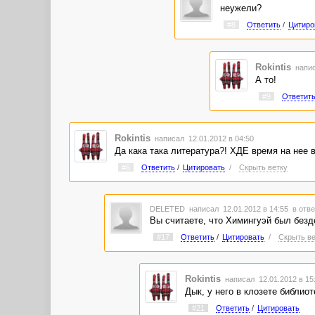
неужели?
#8
Ответить
/
Цитиро
Rokintis
напис
А то!
#9
Ответит
Rokintis
написал 12.01.2012 в 04:50
Да кака така литература?! ХДЕ время на нее в
#6
Ответить
/
Цитировать
/
Скрыть ветку
DELETED
написал 12.01.2012 в 14:55
в отве
Вы считаете, что Химингуэй был безд
#17
Ответить
/
Цитировать
/
Скрыть ве
Rokintis
написал 12.01.2012 в 1
Дык, у него в клозете библио
#21
Ответить
/
Цитировать