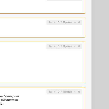
За
0
/
Против
0
За
0
/
Против
0
За
0
/
Против
0
за болят, что
 библиотека
сь.