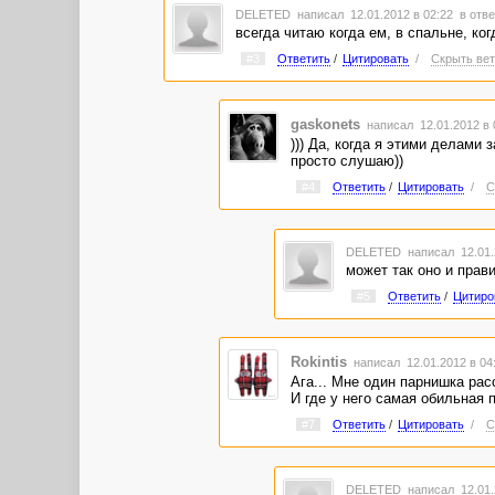
DELETED
написал 12.01.2012 в 02:22
в отве
всегда читаю когда ем, в спальне, ког
#3
Ответить
/
Цитировать
/
Скрыть вет
gaskonets
написал 12.01.2012 в
))) Да, когда я этими делами
просто слушаю))
#4
Ответить
/
Цитировать
/
С
DELETED
написал 12.01.
может так оно и прав
#5
Ответить
/
Цитиро
Rokintis
написал 12.01.2012 в 0
Ага... Мне один парнишка рас
И где у него самая обильная п
#7
Ответить
/
Цитировать
/
С
DELETED
написал 12.01.