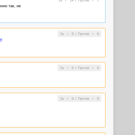
За
14
/
Против
7
нно так, не
За
0
/
Против
0
о
За
0
/
Против
0
За
0
/
Против
0