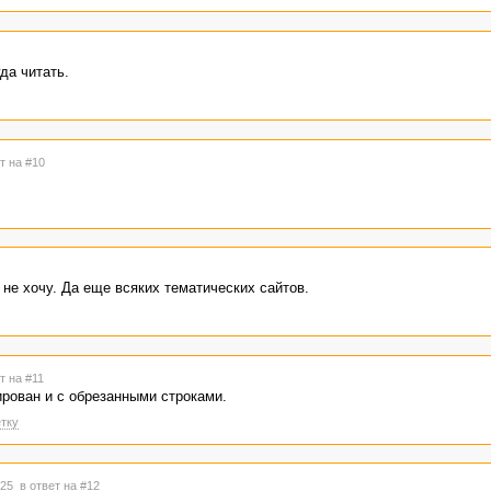
да читать.
т на #10
 не хочу. Да еще всяких тематических сайтов.
т на #11
ирован и с обрезанными строками.
тку
4:25
в ответ на #12