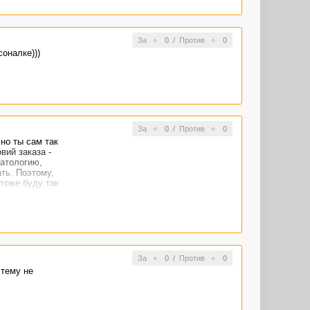
За
0
/
Против
0
оналке)))
За
0
/
Против
0
 но ты сам так
вий заказа -
матологию,
ть. Поэтому,
тоже буду так
За
0
/
Против
0
 тему не