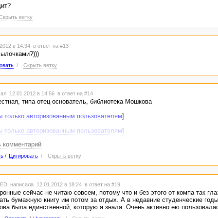
дит?
Скрыть ветку
2012 в 14:34
в ответ на #13
сылочками?)))
овать
/
Скрыть ветку
ал 12.01.2012 в 14:56
в ответ на #14
естная, типа отец-основатель, библиотека Мошкова
ы только авторизованным пользователям
]
ы только авторизованным пользователям
]
ы только авторизованным пользователям
]
ь комментарий
ы только авторизованным пользователям
]
ть
/
Цитировать
/
Скрыть ветку
ал [
ссылки видны только авторизованным пользователям
]
проза [
ссылки видны только авторизованным пользователям
]
 время взять, действительно ))
TED
написала 12.01.2012 в 18:24
в ответ на #19
ронные сейчас не читаю совсем, потому что и без этого от компа так гла
ать бумажную книгу им потом за отдых. А в недавние студенческие годы
ва была единственной, которую я знала. Очень активно ею пользовала