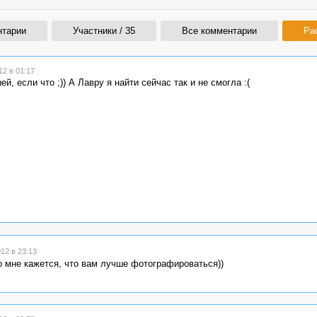
нтарии
Участники / 35
Все комментарии
Ра
2 в 01:17
ей, если что ;)) А Лавру я найти сейчас так и не смогла :(
12 в 23:13
о мне кажется, что вам лучше фотографироваться))