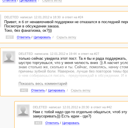
Ответить
/
Цитировать
/
Скрыть ветку
DELETED
написал 12.01.2012 в 18:30
в ответ на #24
Привет, я б от ненавязчивой поддержки не отказался в последней перс
Посмотри в обсуждении заказа.
Токо, без фанатизма, ок?)))
#27
Ответить
/
Цитировать
/
Скрыть ветку
DELETED
написала 12.01.2012 в 19:44
в ответ на #27
только сейчас увидела этот пост. Та я бы и рада поддержать,
шустро торгуешься, что у меня челюсть вниз :)) А насчет усло
знаю столько же, сколько и ты. Сейчас, помолясь, начну сто
причины зубной боли. Наверное, лучше без повторов темы бра
о чем собираешься писать - предупреждай в обсуждении. И я 
делать. Хоть бы, хоть бы, хоть бы ему все подошло! :)
Показать весь комментарий
#42
Ответить
/
Цитировать
/
Скрыть ветку
DELETED
написал 12.01.2012 в 20:30
в ответ на #42
Нам с тобой надо где-то отдельно общаться, чтоб эту
замусоривать))) Есть идеи - где?)
#43
Ответить
/
Цитировать