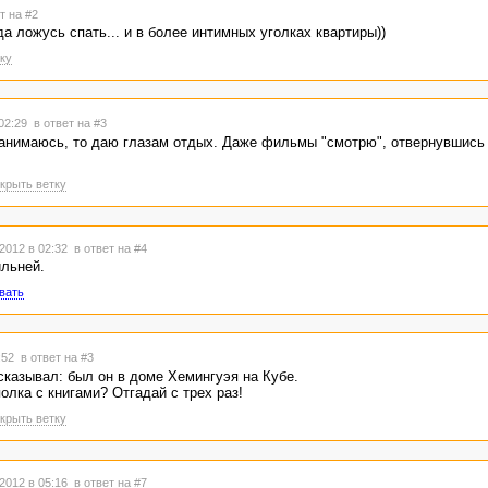
т на #2
да ложусь спать... и в более интимных уголках квартиры))
ку
 02:29
в ответ на #3
 занимаюсь, то даю глазам отдых. Даже фильмы "смотрю", отвернувшись 
крыть ветку
2012 в 02:32
в ответ на #4
ильней.
вать
4:52
в ответ на #3
сказывал: был он в доме Хемингуэя на Кубе.
олка с книгами? Отгадай с трех раз!
крыть ветку
2012 в 05:16
в ответ на #7