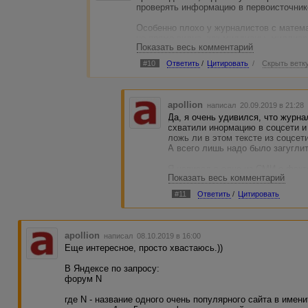
проверять информацию в первоисточник
Особенно плохо у журналистов с математ
но прямо видно, как миллионы, миллиар
Показать весь комментарий
перемешиваются:
#10
Ответить
/
Цитировать
/
Скрыть ветк
Оригинал:
"I have used 1000 different machines (to a
200k requests (that’s 20 percent of total one
apollion
написал 20.09.2019 в 21:2
Да, я очень удивился, что журна
In a real attack scenario, the attacker nee
схватили инормацию в соцсети и 
чтобы отправить 200 тысяч запросов, ну
ложь ли в этом тексте из соцсети 
каждого IP), а чтобы отправить миллион 
А всего лишь надо было загуглит
200 = 1 000 000).
Я написал в одно из СМИ о фак
Журналист:
Показать весь комментарий
информацию, мне ответили, что 
проверил статью в том СМИ - нич
"Лаксман Мутийя решил, что если он с
#11
Ответить
/
Цитировать
на этом этапе, то один совершенно точн
у любого Instagram-аккаунта.
Тогда путем расчетов Мутийя установил
apollion
написал 08.10.2019 в 16:00
понадобится 5 тыс. IP-адресов, каждый 
Еще интересное, просто хвастаюсь.))
Журналиста не смутило, что 5 тысяч, ум
В Яндексе по запросу:
миллион, а миллиард.
форум N
где N - название одного очень популярного сайта в име