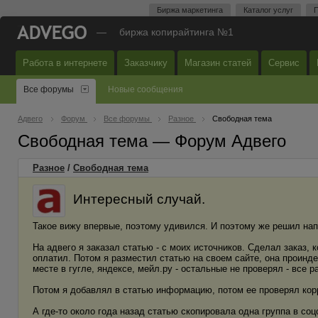
Биржа маркетинга
Каталог услуг
П
—
биржа копирайтинга №1
Работа в интернете
Заказчику
Магазин статей
Сервис
Все форумы
Новые сообщения
Адвего
Форум
Все форумы
Разное
Свободная тема
Свободная тема — Форум Адвего
Разное
/
Свободная тема
Интересный случай.
Такое вижу впервые, поэтому удивился. И поэтому же решил нап
На адвего я заказал статью - с моих источников. Сделал заказ, 
оплатил. Потом я разместил статью на своем сайте, она проинд
месте в гугле, яндексе, мейл.ру - остальные не проверял - все р
Потом я добавлял в статью информацию, потом ее проверял кор
А где-то около года назад статью скопировала одна группа в соц