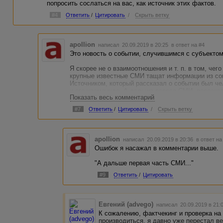
попросить сослаться на вас, как источник этих фактов.
#4
Ответить
/
Цитировать
/
Скрыть ветку
apollion
написал 20.09.2019 в 20:25
в ответ на #4
Это новость о событии, случившимся с субъектом
Я скорее не о взаимоотношения и т. п. в том, чего
крупные известные СМИ тащат информации из соц
Источником, который рассказал о событии был че
и его упомянуло. А дальше первая СМИ, переска
Показать весь комментарий
первое СМИ, вторая часть ссослась на СМИ из п
неправильно написали кем был источник новости 
#7
Ответить
/
Цитировать
/
Скрыть ветку
данные. Одно из таких СМИ - ТАСС.
apollion
написал 20.09.2019 в 20:36
в ответ на
Ошибок я насажал в комментарии выше.
"А дальше первая часть СМИ..."
#9
Ответить
/
Цитировать
Евгений (advego)
написал 20.09.2019 в 21
К сожалению, фактчекинг и проверка на 
производиться, я давно уже перестал 