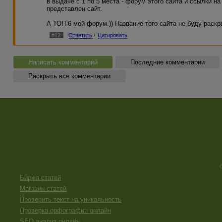
в выдаче с 1 по 5 места - форум этого сайта и ссылки на 
представлен сайт.
А ТОП-6 мой форум.)) Название того сайта не буду раскр
#12
Ответить
/
Цитировать
Написать комментарий
Последние комментарии
Раскрыть все комментарии
Биржа статей
Магазин статей
Проверить текст на уникальность
Проверка орфографии онлайн
SEO анализ онлайн