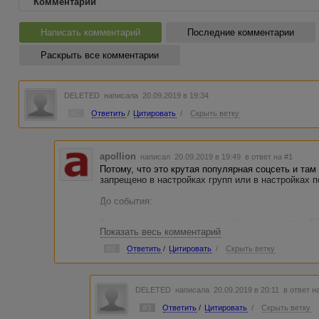
Комментарии
Написать комментарий
Последние комментарии
Раскрыть все комментарии
DELETED
написала 20.09.2019 в 19:34
#1
Ответить
/
Цитировать
/
Скрыть ветку
apollion
написал 20.09.2019 в 19:49
в ответ на #1
Потому, что это крутая популярная соцсеть и там 
запрещено в настройках групп или в настройках 
До события:
Сссылка на страницу со статьей у меня была в ТО
Показать весь комментарий
Ссылка на страницу с текстом в группе - ТОП-3 и
выдаче.
#2
Ответить
/
Цитировать
/
Скрыть ветку
После события:
Всё тоже самое. Но, если набрать в поиске
DELETED
написала 20.09.2019 в 20:11
в ответ н
событие N
#3
Ответить
/
Цитировать
/
Скрыть ветку