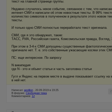
текст на главной странице группы.
Недавно случилось некое событие, связанное с тем, что написан
интенет-СМИ и написали об этом новостные тексты. В 99% тексто
количество символов в полученном в результате этого новом текс
тексты.
И только одно СМИ полностью переработало текст оригинала.
СМИ, где я это обнаружил, такие:
ТАСС, РИА, Российская газета, Комсомольская правда, Взгляд, 
При этом в 3-4-х СМИ допущены существенные фактологические 
оригинале нет. Т. е. это собственные ужасающие косяки этих С
ПС: еще интересное. По запросу
N википедия
где N - это и объект статьи и часть заголовка статьи
Гугл и Яндекс на первом месте в выдаче показывают ссылку на м
в ней нет.
Написал:
apollion
, 20.09.2019 в 19:25
В форуме:
Свободная тема
Комментариев:
12