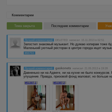
Комментарии
Тема закрыта
Последние комментарии
Учас
Лучший комментарий
DELETED
написал 15.11.2013 в 02:51
Запостил знакомый музыкант. Но думаю копирам тоже 
Маленький уютный ресторан в центре города ищет музы
#66753
gaskonets
Лучший комментарий
написал 21.05.2013 в 19:28
Давненько ни на Адвеге, ни на кухне не было конкурсов.
упущение. Правда, призовой фонд маловат, но больше н
#51387.1
#51387.2