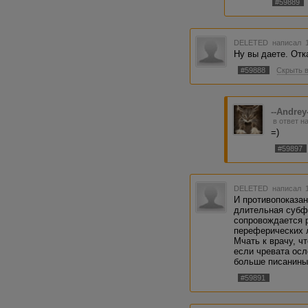
#59889
DELETED
написал 1
Ну вы даете. Отк
#59888
Скрыть 
--Andrey
в ответ н
=)
#59897
DELETED
написал 1
И противопоказан
длительная субф
сопровождается 
переферических 
Мчать к врачу, ч
если чревата осл
больше писанины 
#59891