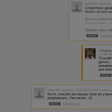
DELETED
написала 
Сочувствую дружи
Ничего путного в
Десятки заболева
можно сбивать, п
mgjrfpfybz и прот
Показать весь к
выяснить и отраз
пересидел дома и
#59896
Скрыть 
включая вашу?
Считайте себя че
он не знает, что 
--Andrey
себя ответственн
в ответ н
незнакомого чело
*Считайт
оставьте его про
делать..
незнаком
И как тут ниже п
или пяти
врачом" не работа
#59901
DELETED
написала 12.09.2013 в 11:02
в ответ н
Костя, спасибо (не нахожу свою же утре
разрешилась. Уже качаю. =))
#60018
Скрыть ветку