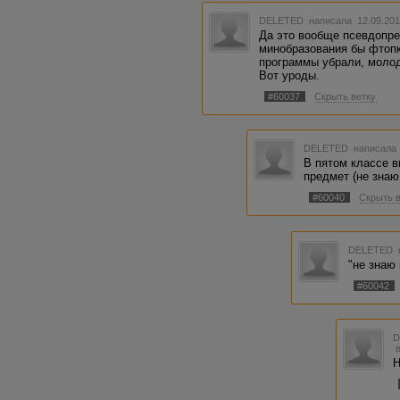
DELETED
написала 12.09.201
Да это вообще псевдопре
минобразования бы фтопк
программы убрали, молод
Вот уроды.
#60037
Скрыть ветку
DELETED
написала 
В пятом классе в
предмет (не знаю
#60040
Скрыть 
DELETED
"не знаю 
#60042
Н