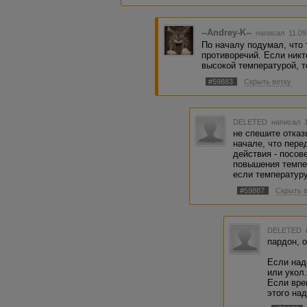
--Andrey-K--
написал 11.09
По началу подумал, что 
противоречий. Если никт
высокой температурой, т
#59883
Скрыть ветку
DELETED
написал 1
не спешите отказ
начале, что пере
действия - посов
повышения темпе
если температуру
#59887
Скрыть 
DELETED
пардон, 
Если над
или укол
Если вре
этого на