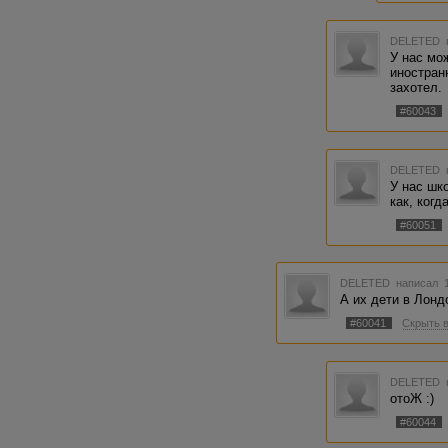
DELETED
У нас мо
иностранн
захотел.
#60043
DELETED
У нас шк
как, когд
#60051
DELETED
написал 1
А их дети в Лонд
#60041
Скрыть 
DELETED
отоЖ :)
#60044