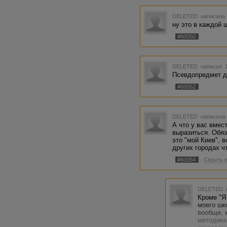
DELETED
написала 
ну это в каждой 
#60050
DELETED
написал 1
Псевдопредмет д
#60052
DELETED
написала 
А что у вас вмест
выразиться. Обяз
это "мой Киев", в
других городах ч
#60054
Скрыть 
DELETED
Кроме "Я 
моего шк
вообще, 
методика