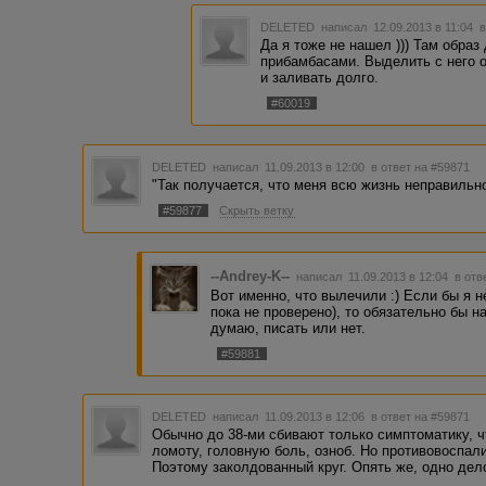
DELETED
написал 12.09.2013 в 11:04
в
Да я тоже не нашел ))) Там образ
прибамбасами. Выделить с него о
и заливать долго.
#60019
DELETED
написал 11.09.2013 в 12:00
в ответ на #59871
"Так получается, что меня всю жизнь неправильно
#59877
Скрыть ветку
--Andrey-K--
написал 11.09.2013 в 12:04
в отв
Вот именно, что вылечили :) Если бы я н
пока не проверено), то обязательно бы н
думаю, писать или нет.
#59881
DELETED
написал 11.09.2013 в 12:06
в ответ на #59871
Обычно до 38-ми сбивают только симптоматику, ч
ломоту, головную боль, озноб. Но противовоспал
Поэтому заколдованный круг. Опять же, одно дело 