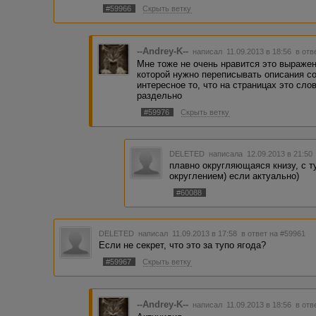
#59966
Скрыть ветку
--Andrey-K--
написал 11.09.2013 в 18:56
в отв
Мне тоже не очень нравится это выражени
которой нужно переписывать описания со
интересное то, что на страницах это сло
раздельно
#59976
Скрыть ветку
DELETED
написала 12.09.2013 в 21:5
плавно округляющаяся книзу, с 
округлением) если актуально)
#60088
DELETED
написал 11.09.2013 в 17:58
в ответ на #59961
Если не секрет, что это за тупо ягода?
#59967
Скрыть ветку
--Andrey-K--
написал 11.09.2013 в 18:56
в отв