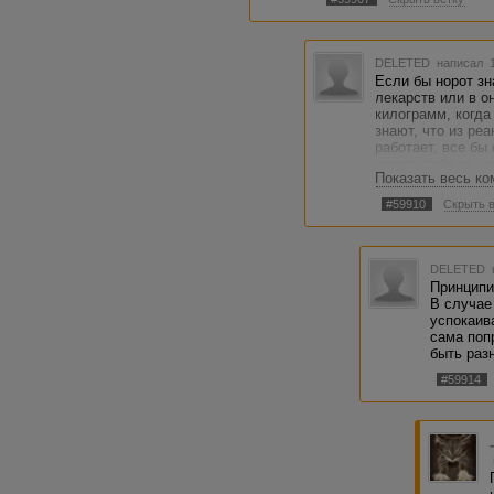
DELETED
написал 1
Если бы норот зн
лекарств или в о
килограмм, когда
знают, что из ре
работает, все бы
корить себя за у
Показать весь к
Опять же хорошу
достать не пробл
#59910
Скрыть 
DELETED
Принципи
В случае
успокаив
сама поп
быть раз
#59914