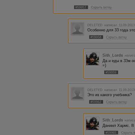
#59957
Скрыть ветку
DELETED
написал 11.09.2013
Особенно для 33 года это
#59958
Скрыть ветку
Sith_Lords
написа
Да и еды в 33м о
=)
#59959
DELETED
написал 11.09.2013
Это из какого учебника?
#59962
Скрыть ветку
Sith_Lords
написа
Даниил Хармс. В
#59965
Скрыть 