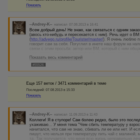
Показать
--Andrey-K--
написал 07.08.2013 в 16:41
Всем добрый день! Не знаю, как связаться с одним зака
(авось кто-нибудь и пересекается с ним). Речь идет о ВМ 
(
http://advego.ru/profile/Tourister/master/
). Я очень люблю п
говорит сам за себя. Погуглил в инете наш форум на нал
связи с этим просьба: автор или ВМ, который с ним обща
один автор хочет с ним поработать (если его устроит мой
Показать весь комментарий
Не знаю, получится ли из этой затеи что-нибудь, но все 
#55526
спасибо!
Еще 157 веток / 3471 комментарий в темe
Последний:
07.08.2013 в 15:33
Показать
--Andrey-K--
написал 11.09.2013 в 11:43
Коллеги! Я в ступоре! Сам болею редко, было это послед
ухаживаю... У меня тема "Чем сбить температуру у взрос
начитался, что сам не знаю, сбивать ли ее или нет. И ес
пишут, что нельзя при температуру пить чай с малиной, 
тд. Так получается, что меня всю жизнь неправильно ле