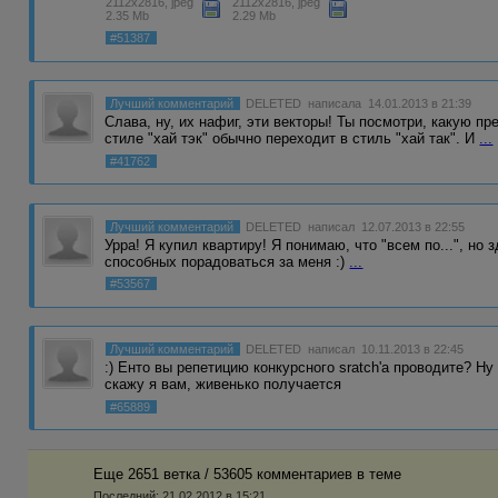
2112x2816, jpeg
2112x2816, jpeg
2.35 Mb
2.29 Mb
#51387
Лучший комментарий
DELETED
написала 14.01.2013 в 21:39
Слава, ну, их нафиг, эти векторы! Ты посмотри, какую п
стиле "хай тэк" обычно переходит в стиль "хай так". И
...
#41762
Лучший комментарий
DELETED
написал 12.07.2013 в 22:55
Урра! Я купил квартиру! Я понимаю, что "всем по...", но
способных порадоваться за меня :)
...
#53567
Лучший комментарий
DELETED
написал 10.11.2013 в 22:45
:) Енто вы репетицию конкурсного sratch'a проводите? Ну
скажу я вам, живенько получается
#65889
Еще 2651 ветка / 53605 комментариев в темe
Последний:
21.02.2012 в 15:21