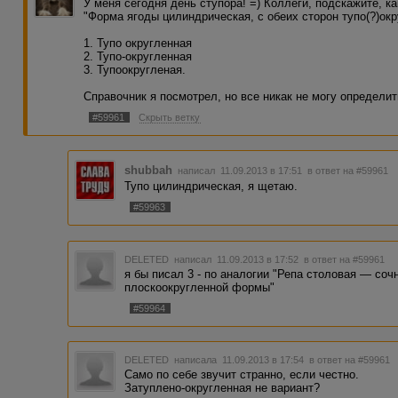
У меня сегодня день ступора! =) Коллеги, подскажите, к
"Форма ягоды цилиндрическая, с обеих сторон тупо(?)окр
1. Тупо округленная
2. Тупо-округленная
3. Тупоокругленая.
Справочник я посмотрел, но все никак не могу определит
#59961
Скрыть ветку
shubbah
написал 11.09.2013 в 17:51
в ответ на #59961
Тупо цилиндрическая, я щетаю.
#59963
DELETED
написал 11.09.2013 в 17:52
в ответ на #59961
я бы писал 3 - по аналогии "Репа столовая — со
плоскоокругленной формы"
#59964
DELETED
написала 11.09.2013 в 17:54
в ответ на #59961
Само по себе звучит странно, если честно.
Затуплено-округленная не вариант?