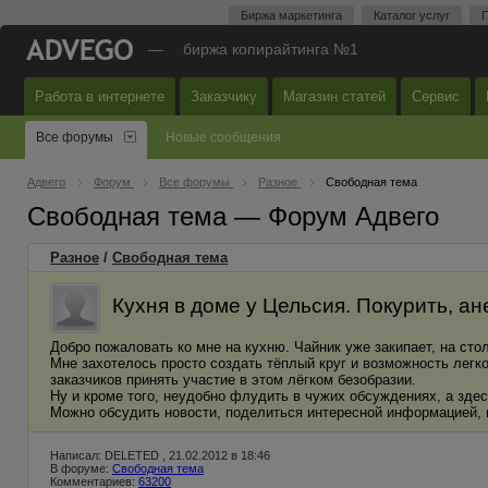
Биржа маркетинга
Каталог услуг
П
—
биржа копирайтинга №1
Работа в интернете
Заказчику
Магазин статей
Сервис
Все форумы
Новые сообщения
Адвего
Форум
Все форумы
Разное
Свободная тема
Свободная тема — Форум Адвего
Разное
/
Свободная тема
Кухня в доме у Цельсия. Покурить, ане
Добро пожаловать ко мне на кухню. Чайник уже закипает, на стол
Мне захотелось просто создать тёплый круг и возможность легко
заказчиков принять участие в этом лёгком безобразии.
Ну и кроме того, неудобно флудить в чужих обсуждениях, а здес
Можно обсудить новости, поделиться интересной информацией, 
Написал: DELETED , 21.02.2012 в 18:46
В форуме:
Свободная тема
Комментариев:
63200