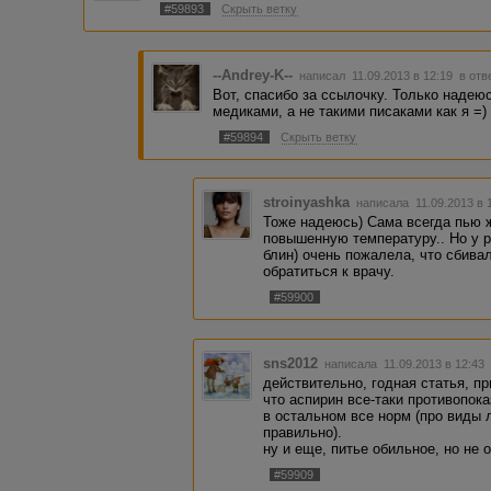
#59893
Скрыть ветку
--Andrey-K--
написал 11.09.2013 в 12:19
в отв
Вот, спасибо за ссылочку. Только надею
медиками, а не такими писаками как я =)
#59894
Скрыть ветку
stroinyashka
написала 11.09.2013 в
Тоже надеюсь) Сама всегда пью
повышенную температуру.. Но у р
блин) очень пожалела, что сбива
обратиться к врачу.
#59900
sns2012
написала 11.09.2013 в 12:4
действительно, годная статья, пр
что аспирин все-таки противопок
в остальном все норм (про виды 
правильно).
ну и еще, питье обильное, но не 
#59909