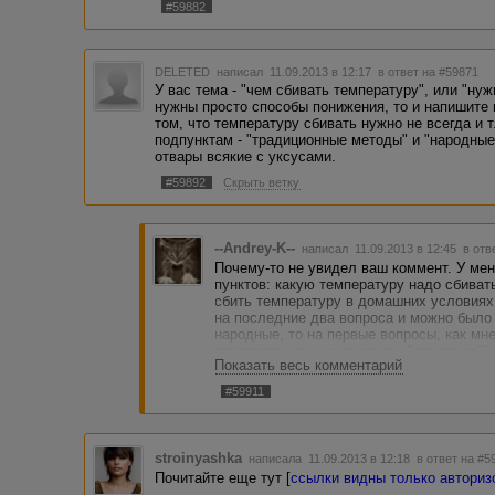
#59882
DELETED
написал 11.09.2013 в 12:17
в ответ на #59871
У вас тема - "чем сбивать температуру", или "ну
нужны просто способы понижения, то и напишите 
том, что температуру сбивать нужно не всегда и 
подпунктам - "традиционные методы" и "народные
отвары всякие с уксусами.
#59892
Скрыть ветку
--Andrey-K--
написал 11.09.2013 в 12:45
в отв
Почему-то не увидел ваш коммент. У мен
пунктов: какую температуру надо сбиват
сбить температуру в домашних условиях 
на последние два вопроса и можно было
народные, то на первые вопросы, как мне
противоречивые мнения тех "писателей".
Показать весь комментарий
#59911
stroinyashka
написала 11.09.2013 в 12:18
в ответ на #5
Почитайте еще тут [
ссылки видны только автори