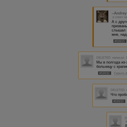
--Andrey
в ответ н
А с друг
призваны
слышал в
мне, над
#59915
DELETED
написал 1
Мы в полгода из-
больницу с крапи
#59930
Скрыть 
DELETED
Что проб
#59933
Д