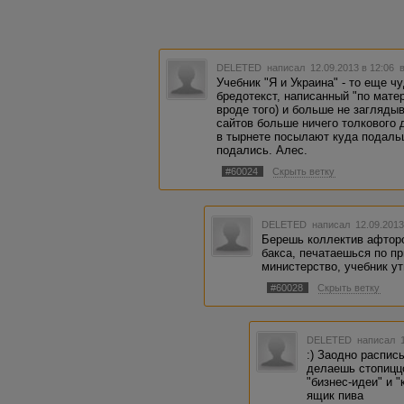
DELETED
написал 12.09.2013 в 12:06
Учебник "Я и Украина" - то еще ч
бредотекст, написанный "по матер
вроде того) и больше не загляды
сайтов больше ничего толкового 
в тырнете посылают куда подальш
подались. Алес.
#60024
Скрыть ветку
DELETED
написал 12.09.2013
Берешь коллектив афторо
бакса, печатаешься по п
министерство, учебник у
#60028
Скрыть ветку
DELETED
написал 1
:) Заодно распис
делаешь стопицц
"бизнес-идеи" и 
ящик пива