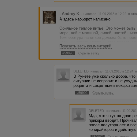
--Andrey-K--
написал 11.09.2013 в 12:22
в отв
А здесь наоборот написано:
Обильное тёплое питьё. Это может быть
морс, чай с малиной, липой, настой шип
Температура напитков должна быть приме
чтобы жидкость могла быстро всосаться.
Показать весь комментарий
допустить сгущения крови при высокой 
потоотделения при котором организм изб
#59898
Скрыть ветку
DELETED
написал 11.09.2013 в 12:24
в
В Рунете уже сколько добра, что
ситуации не исправит и не ухудши
рецепта и секретными лекарствам
#59902
Скрыть ветку
DELETED
написала 11.09.201
Мда, это я тут на даче р
прикорм вводят. Прочитал
после полутора лет и по
копирайтеров и действую
#59907
Скрыть ветку