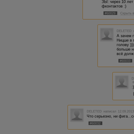
ЗЫ: через 10 лет
фконтактов :)
#60029
Скрыть 
DELETED
А зачем 
Ницше в 
голову ))
больше н
всё должн
#60033
:
DELETED
написал 12.09.2013
Что серьезно, ни фига...с
#60032