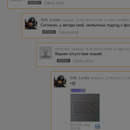
#59953
Скрыть ветку
Sith_Lords
написал 11.09.2013 в 16:58
в ответ на #5995
Согласен, у автора свой, необычных подход к фи
#59955
Скрыть ветку
DELETED
написал 11.09.2013 в 16:59
в ответ на
Вернее отсутствие знаний.
#59956
Скрыть ветку
Sith_Lords
написал 11.09.2013 в 17
=)))
#59957.1
453x436, jpeg
33.0 Kb