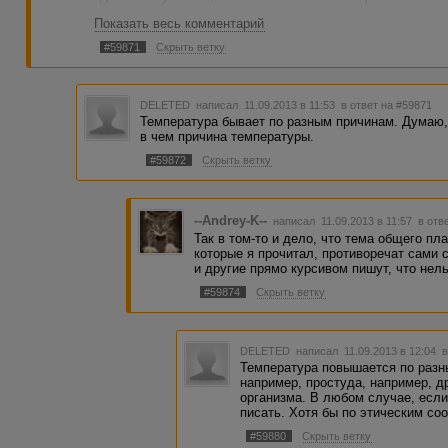
Показать весь комментарий
Так как я сам запутался во всем, то прошу помочь: може
проверенный сайт? Или просто в двух словах скажите, ну
#59871
Скрыть ветку
можно делать. Спасибо!
DELETED
написал 11.09.2013 в 11:53
в ответ на #59871
Температура бывает по разным причинам. Думаю,
в чем причина температуры.
#59872
Скрыть ветку
--Andrey-K--
написал 11.09.2013 в 11:57
в отв
Так в том-то и дело, что тема общего пл
которые я прочитал, противоречат сами 
и другие прямо курсивом пишут, что нель
#59874
Скрыть ветку
DELETED
написал 11.09.2013 в 12:04
в
Температура повышается по разн
например, простуда, например, д
организма. В любом случае, если
писать. Хотя бы по этическим со
#59880
Скрыть ветку