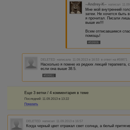
--Andrey-K--
написал 11.09
Мне мой внутренний голо
затеи. Не хочется быть в
я прочитал. Писали лишь
выше их!!!
Всем отписавшимся спаси
помощь!
#59906
DELETED
написала 11.09.2013 в 16:53
в ответ на #59871
Насколько я помню из редких лекций терапевта, 
если она выше 38.5.
#59951
Еще 3 ветки / 4 комментария в темe
Последний:
11.09.2013 в 13:22
Показать
DELETED
написал 11.09.2013 в 16:57
Когда черный цвет отражал свет солнца, а белый притяги