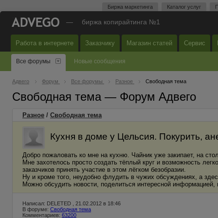
Биржа маркетинга
Каталог услуг
П
—
биржа копирайтинга №1
Работа в интернете
Заказчику
Магазин статей
Сервис
Все форумы
Новые сообщения
Адвего
Форум
Все форумы
Разное
Свободная тема
Свободная тема — Форум Адвего
Разное
/
Свободная тема
Кухня в доме у Цельсия. Покурить, ане
Добро пожаловать ко мне на кухню. Чайник уже закипает, на стол
Мне захотелось просто создать тёплый круг и возможность легко
заказчиков принять участие в этом лёгком безобразии.
Ну и кроме того, неудобно флудить в чужих обсуждениях, а здес
Можно обсудить новости, поделиться интересной информацией, 
Написал: DELETED , 21.02.2012 в 18:46
В форуме:
Свободная тема
Комментариев:
63200