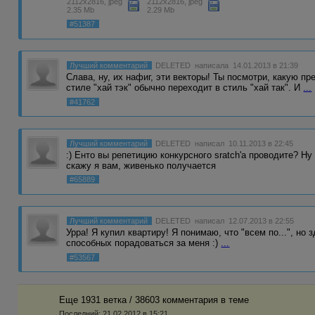
2112x2816, jpeg
2112x2816, jpeg
2.35 Mb
2.29 Mb
#51387
Лучший комментарий
DELETED
написала 14.01.2013 в 21:39
Слава, ну, их нафиг, эти векторы! Ты посмотри, какую п
стиле "хай тэк" обычно переходит в стиль "хай так". И
...
#41762
Лучший комментарий
DELETED
написал 10.11.2013 в 22:45
:) Енто вы репетицию конкурсного sratch'a проводите? Ну
скажу я вам, живенько получается
#65889
Лучший комментарий
DELETED
написал 12.07.2013 в 22:55
Урра! Я купил квартиру! Я понимаю, что "всем по...", но
способных порадоваться за меня :)
...
#53567
Еще 1931 ветка / 38603 комментария в темe
Последний:
21.02.2012 в 15:21