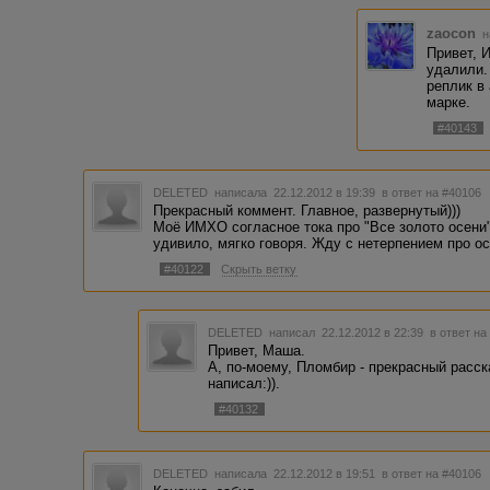
Автору, Ольге, я уже сказал, что он входит в мою личную
могла не поверить. Теперь вот по любому ей придется эт
zaocon
н
Привет, 
Почему мне так сильно понравился этот рассказ? А бес его
удалили.
действительно очень классная, необычная, ироничная и г
реплик в
марке.
И нет ничего непонятного, совершенно. Как нет и тупо п
прекрасный рассказ – тонкий, стильный, ироничный, милы
#40143
ненавязчивый.
П.С. Думал в этом посте написать штук о 15 рассказах – а
закончим.
DELETED
написала 22.12.2012 в 19:39
в ответ на #40106
Прекрасный коммент. Главное, развернутый)))
Продолжение следует.
Моё ИМХО согласное тока про "Все золото осени"
удивило, мягко говоря. Жду с нетерпением про ос
#40122
Скрыть ветку
DELETED
написал 22.12.2012 в 22:39
в ответ на
Привет, Маша.
А, по-моему, Пломбир - прекрасный расска
написал:)).
#40132
DELETED
написала 22.12.2012 в 19:51
в ответ на #40106