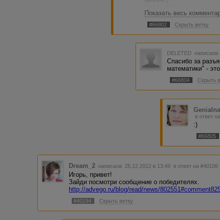
Ну и...просто думаем бе
Показать весь коммента
работы от тех, кто пост
общается за пределами 
#66802
Скрыть ветку
стану. Вывод напрашивае
могут справиться, либо 
по складу характера:)
DELETED
написала 
Спасибо за разъя
математики" - это
#66804
Скрыть 
Genialn
в ответ н
:)
#66805
Dream_2
написала 25.12.2012 в 13:49
в ответ на #40106
Игорь, привет!
Зайди посмотри сообщение о победителях.
http://advego.ru/blog/read/news/802551#comment82
#40194
Скрыть ветку