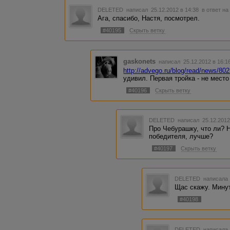
DELETED
написал 25.12.2012 в 14:38
в ответ на
Ага, спасибо, Настя, посмотрел.
#40195
Скрыть ветку
gaskonets
написал 25.12.2012 в 16:
http://advego.ru/blog/read/news/
удивил. Первая тройка - не место
#40196
Скрыть ветку
DELETED
написал 25.12.2012
Про Чебурашку, что ли? 
победителя, лучше?
#40197
Скрыть ветку
DELETED
написала 
Щас скажу. Минут
#40198
DELETED
написала 