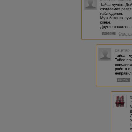
Тайса лучше. Дей
ожидаемая развя
наблюдения.
Муж-ботаник лучш
конце.
Другие рассказы 
#40201
Скрыть 
DELETED
Тайса - 
Тайсе плю
вписанны
работа с
неправил
#40207
R
М
Д
И
р
Н
м