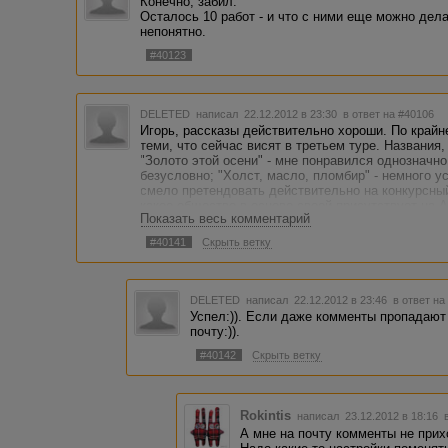
Конечно, забил.
Осталось 10 работ - и что с ними еще можно дела
непонятно.
#40123
DELETED
написал 22.12.2012 в 23:30
в ответ на #40106
Игорь, рассказы действительно хороши. По крайне
теми, что сейчас висят в третьем туре. Названия
"Золото этой осени" - мне понравился однозначно
безусловно; "Холст, масло, пломбир" - немного 
смело претендовать действительно на конкурсный
какое общество в основе своей присутствует на 
Показать весь комментарий
не в курсе теперь, что такое юмор или фантастик
показывает реальность, юмором считают всё бол
#40141
Скрыть ветку
что-то аналогичное. Но это вовсе не юмор. Это б
имеет никакого отношения. Мало кто из голосова
содержимом, так как, похоже, просто не способн
фантастикой, примерно, такой же расклад. Ну, а 
DELETED
написал 22.12.2012 в 23:46
в ответ на
некорректность построения текста, дешевый сюжет
Успел:)). Если даже комменты пропадают 
на конкурсах.
почту:)).
Не знаю, успеете ли прочесть? В последнее вре
#40142
Скрыть ветку
куда-то в неизвестность :) Фантастика, одним сло
Rokintis
написал 23.12.2012 в 18:16
А мне на почту комменты не прих