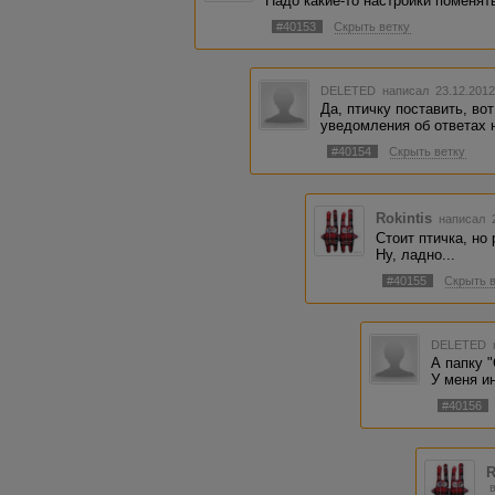
Надо какие-то настройки поменят
#40153
Скрыть ветку
DELETED
написал 23.12.2012
Да, птичку поставить, во
уведомления об ответах 
#40154
Скрыть ветку
Rokintis
написал 2
Стоит птичка, но
Ну, ладно...
#40155
Скрыть 
DELETED
А папку 
У меня и
#40156
R