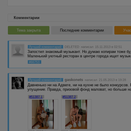
Комментарии
Тема закрыта
Последние комментарии
Учас
Лучший комментарий
DELETED
написал 15.11.2013 в 02:51
Запостил знакомый музыкант. Но думаю копирам тоже 
Маленький уютный ресторан в центре города ищет музы
#66753
gaskonets
Лучший комментарий
написал 21.05.2013 в 19:28
Давненько ни на Адвеге, ни на кухне не было конкурсов.
упущение. Правда, призовой фонд маловат, но больше н
#51387.1
#51387.2