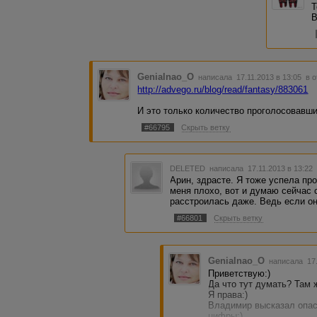
Т
В
Genialnao_O
написала 17.11.2013 в 13:05
в 
http://advego.ru/blog/read/fantasy/883061
И это только количество проголосовавших
#66795
Скрыть ветку
DELETED
написала 17.11.2013 в 13:2
Арин, здрасте. Я тоже успела пр
меня плохо, вот и думаю сейчас с
расстроилась даже. Ведь если они
#66801
Скрыть ветку
Genialnao_O
написала 17.
Приветствую:)
Да что тут думать? Там 
Я права:)
Владимир высказал опас
цифры:)