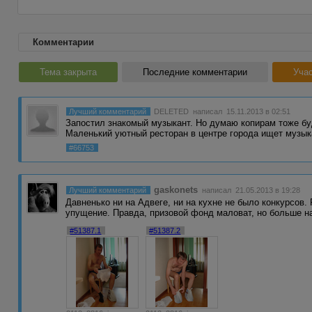
Комментарии
Тема закрыта
Последние комментарии
Учас
Лучший комментарий
DELETED
написал 15.11.2013 в 02:51
Запостил знакомый музыкант. Но думаю копирам тоже 
Маленький уютный ресторан в центре города ищет музы
#66753
gaskonets
Лучший комментарий
написал 21.05.2013 в 19:28
Давненько ни на Адвеге, ни на кухне не было конкурсов.
упущение. Правда, призовой фонд маловат, но больше н
#51387.1
#51387.2