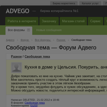
Биржа маркетинга
Каталог услуг
П
—
биржа копирайтинга №1
Работа в интернете
Заказчику
Магазин статей
Сервис
Все форумы
Новые сообщения
Адвего
Форум
Все форумы
Разное
Свободная тема
Свободная тема — Форум Адвего
Разное
/
Свободная тема
Кухня в доме у Цельсия. Покурить, ане
Добро пожаловать ко мне на кухню. Чайник уже закипает, на стол
Мне захотелось просто создать тёплый круг и возможность легко
заказчиков принять участие в этом лёгком безобразии.
Ну и кроме того, неудобно флудить в чужих обсуждениях, а здес
Можно обсудить новости, поделиться интересной информацией, 
Написал: DELETED , 21.02.2012 в 18:46
В форуме:
Свободная тема
Комментариев:
63200