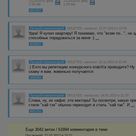
2112x2816, jpeg
2112x2816, jpeg
2.35 Mb
2.29 Mb
#51387
Лучший комментарий
DELETED
написал 12.07.2013 в 22:55
Урра! Я купил квартиру! Я понимаю, что "всем по...", но
способных порадоваться за меня :)
...
#53567
Лучший комментарий
DELETED
написал 10.11.2013 в 22:45
:) Енто вы репетицию конкурсного sratch'a проводите? Ну
скажу я вам, живенько получается
#65889
Лучший комментарий
DELETED
написала 14.01.2013 в 21:39
Слава, ну, их нафиг, эти векторы! Ты посмотри, какую п
стиле "хай тэк" обычно переходит в стиль "хай так". И
...
#41762
Еще 3042 ветки / 61894 комментария в темe
Последний:
21.02.2012 в 15:21