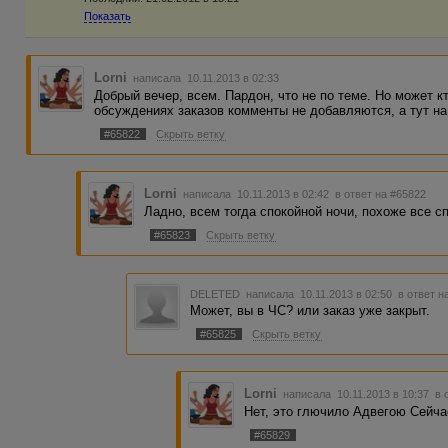
Показать
Lorni
написала 10.11.2013 в 02:33
Добрый вечер, всем. Пардон, что не по теме. Но может к
обсуждениях заказов комменты не добавляются, а тут н
#65822
Скрыть ветку
Lorni
написала 10.11.2013 в 02:42
в ответ на #65822
Ладно, всем тогда спокойной ночи, похоже все спя
#65823
Скрыть ветку
DELETED
написала 10.11.2013 в 02:50
в ответ н
Может, вы в ЧС? или заказ уже закрыт.
#65825
Скрыть ветку
Lorni
написала 10.11.2013 в 10:37
в 
Нет, это глючило Адвегою Сейча
#65829