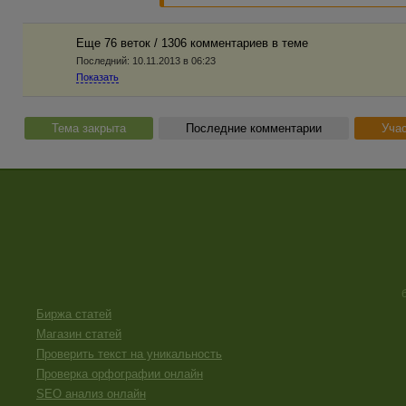
Еще 76 веток / 1306 комментариев в темe
Последний:
10.11.2013 в 06:23
Показать
Тема закрыта
Последние комментарии
Учас
Биржа статей
Магазин статей
Проверить текст на уникальность
Проверка орфографии онлайн
SEO анализ онлайн