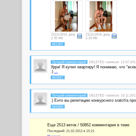
2112x2816, jpeg
2112x2816, jpeg
2.35 Mb
2.29 Mb
#51387
Лучший комментарий
DELETED
написал 12.07.2013
Урра! Я купил квартиру! Я понимаю, что "все
:)
...
#53567
Лучший комментарий
DELETED
написал 10.11.2013
:) Енто вы репетицию конкурсного sratch'a п
#65889
Еще 2513 веток / 50852 комментария в темe
Последний:
21.02.2012 в 15:21