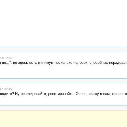
 в 22:55
м по...", но здесь есть минимум несколько человек, способных порадова
 в 22:45
роводите? Ну репетировайте, репетировайте. Очень, скажу я вам, живень