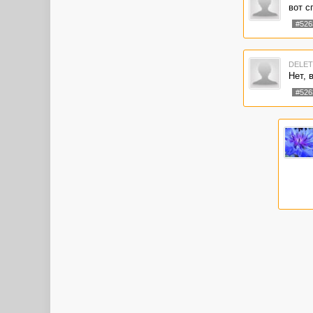
вот с
#526
DELE
Нет, 
#526