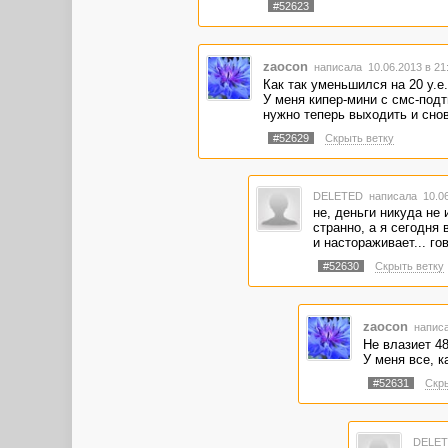
#52623
zaocon
написала 10.06.2013 в 2
Как так уменьшился на 20 у.е
У меня кипер-мини с смс-под
нужно теперь выходить и сно
#52629
Скрыть ветку
DELETED
написала 10.06
не, деньги никуда не
странно, а я сегодня
и настораживает... го
#52630
Скрыть ветку
zaocon
написа
Не влазиет 48
У меня все, к
#52631
Скры
DELE