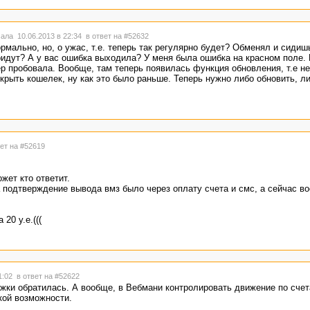
ала 10.06.2013 в 22:34
в ответ на #52632
рмально, но, о ужас, т.е. теперь так регулярно будет? Обменял и сиди
ридут? А у вас ошибка выходила? У меня была ошибка на красном поле. 
ер пробовала. Вообще, там теперь появилась функция обновления, т.е н
крыть кошелек, ну как это было раньше. Теперь нужно либо обновить, л
вет на #52619
жет кто ответит.
 подтверждение вывода вмз было через оплату счета и смс, а сейчас во
20 у.е.(((
21:02
в ответ на #52622
жки обратилась. А вообще, в Вебмани контролировать движение по счет
кой возможности.