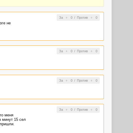
За
0
/
Против
0
оге не
За
0
/
Против
0
За
0
/
Против
0
За
0
/
Против
0
то меня
з минут 15 сел
 пришли.