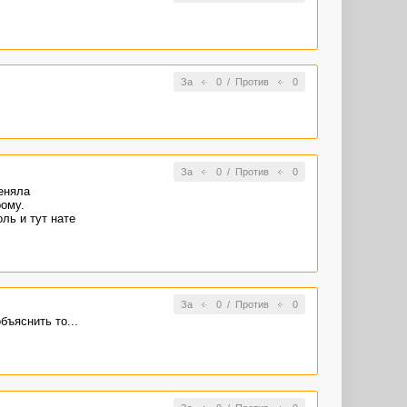
За
0
/
Против
0
За
0
/
Против
0
меняла
рому.
ль и тут нате
За
0
/
Против
0
бъяснить то...