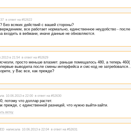
1:37
в ответ на #52622
.? Без всяких действий с вашей стороны?
тверждением, все работает нормально, единственное неудобство - после
ва входить в вебмани, иначе данные не обновляются.
.2013 в 21:54
в ответ на #52629
 исчезли, просто меньше влазиет. раньше помещалось 480, а теперь 460(
 впервые выводила после смены интерфейса и смс-код не затребовался...
ворите, у Вас все, как прежде?
ла 10.06.2013 в 22:00
в ответ на #52630
0, потому что доллар растет.
ак прежде, с единственной разницей, что нужно выйти-зайти.
ть ветку
TED
написала 10.06.2013 в 22:04
в ответ на #52631