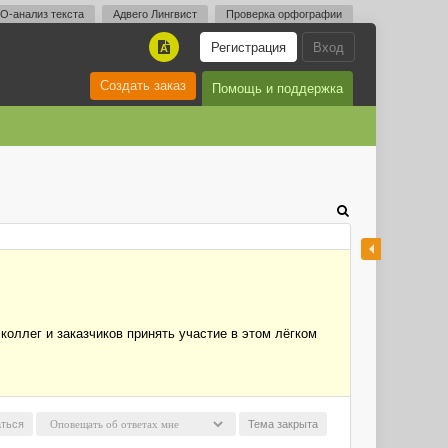
O-анализ текста
Адвего Лингвист
Проверка орфографии
Регистрация
Вход
A
Создать заказ
Помощь и поддержка
коллег и заказчиков принять участие в этом лёгком
ться
Тема закрыта