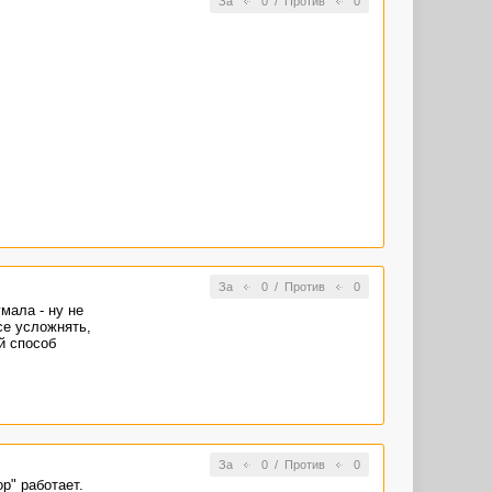
За
0
/
Против
0
За
0
/
Против
0
мала - ну не
се усложнять,
й способ
За
0
/
Против
0
р" работает.