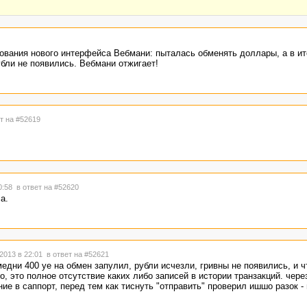
ования нового интерфейса Вебмани: пыталась обменять доллары, а в ит
убли не появились. Вебмани отжигает!
т на #52619
20:58
в ответ на #52620
а.
2013 в 22:01
в ответ на #52621
медни 400 уе на обмен запулил, рубли исчезли, гривны не появились, и ч
, это полное отсутствие каких либо записей в истории транзакций. чере
ие в саппорт, перед тем как тиснуть "отправить" проверил ишшо разок -