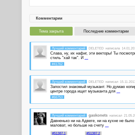
Комментарии
Тема закрыта
Последние комментарии
Лучший комментарий
DELETED
написала 14.01.201
Слава, ну, их нафиг, эти векторы! Ты посмот
стиль "хай так". И
...
#41762
Лучший комментарий
DELETED
написал 15.11.2013
Запостил знакомый музыкант. Но думаю коп
центре города ищет музыканта для
...
#66753
gaskonets
Лучший комментарий
написал 21.05.2
Давненько ни на Адвеге, ни на кухне не был
маловат, но больше на счету
...
#51387.1
#51387.2