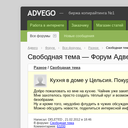
—
биржа копирайтинга №1
Работа в интернете
Заказчику
Магазин статей
Все форумы
Новые сообщения
Адвего
Форум
Все форумы
Разное
Свободная те
Свободная тема — Форум Адв
Разное
/
Свободная тема
Кухня в доме у Цельсия. Покур
Добро пожаловать ко мне на кухню. Чайник уже закипа
Мне захотелось просто создать тёплый круг и возмож
безобразии.
Ну и кроме того, неудобно флудить в чужих обсужден
Можно обсудить новости, поделиться интересной ин
Написал: DELETED , 21.02.2012 в 18:46
В форуме:
Свободная тема
Комментариев:
63200