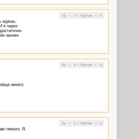
За
0
/
Против
0
шь ждешь:
И я через
едостаточно
ибо заново
За
0
/
Против
0
обще ничего.
За
0
/
Против
0
ам тяжело. Я,