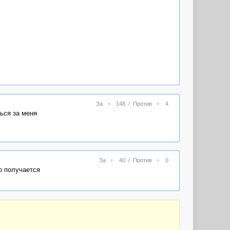
За
148
/
Против
4
ться за меня
За
40
/
Против
0
ко получается