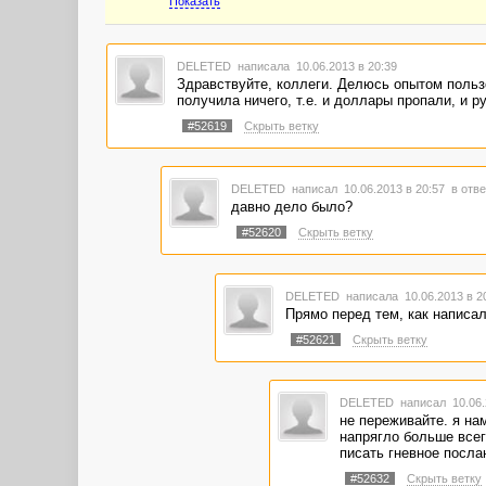
Показать
DELETED
написала 10.06.2013 в 20:39
Здравствуйте, коллеги. Делюсь опытом польз
получила ничего, т.е. и доллары пропали, и р
#52619
Скрыть ветку
DELETED
написал 10.06.2013 в 20:57
в отве
давно дело было?
#52620
Скрыть ветку
DELETED
написала 10.06.2013 в 
Прямо перед тем, как написал
#52621
Скрыть ветку
DELETED
написал 10.06.
не переживайте. я на
напрягло больше всего
писать гневное послан
#52632
Скрыть ветку