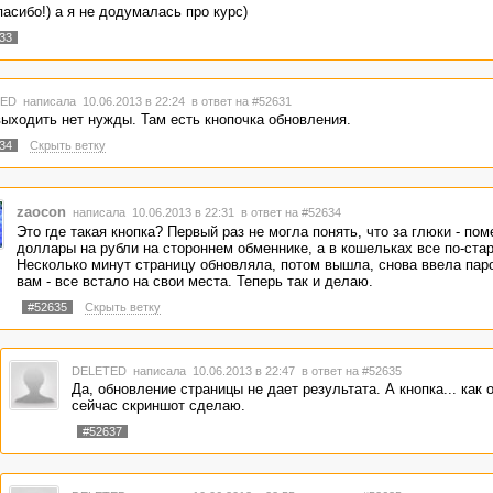
пасибо!) а я не додумалась про курс)
33
TED
написала 10.06.2013 в 22:24
в ответ на #52631
выходить нет нужды. Там есть кнопочка обновления.
34
Скрыть ветку
zaocon
написала 10.06.2013 в 22:31
в ответ на #52634
Это где такая кнопка? Первый раз не могла понять, что за глюки - по
доллары на рубли на стороннем обменнике, а в кошельках все по-ста
Несколько минут страницу обновляла, потом вышла, снова ввела паро
вам - все встало на свои места. Теперь так и делаю.
#52635
Скрыть ветку
DELETED
написала 10.06.2013 в 22:47
в ответ на #52635
Да, обновление страницы не дает результата. А кнопка... как о
сейчас скриншот сделаю.
#52637