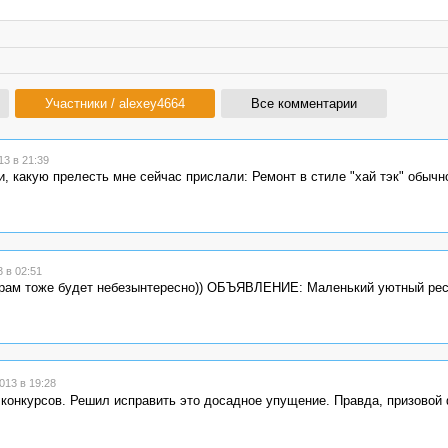
Участники / alexey4664
Все комментарии
3 в 21:39
ри, какую прелесть мне сейчас прислали: Ремонт в стиле "хай тэк" обычн
 в 02:51
ирам тоже будет небезынтересно)) ОБЪЯВЛЕНИЕ: Маленький уютный рес
013 в 19:28
о конкурсов. Решил исправить это досадное упущение. Правда, призовой