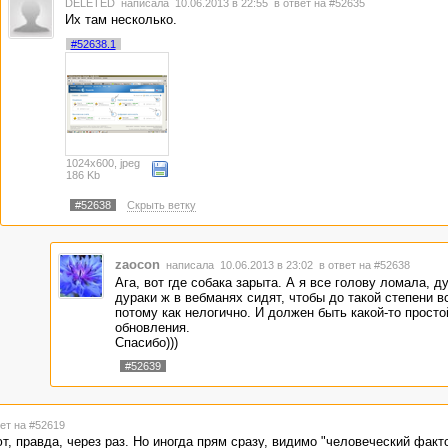
DELETED
написала 10.06.2013 в 22:55
в ответ на #52635
Их там несколько.
#52638.1
1024x600, jpeg
186 Kb
#52638
Скрыть ветку
zaocon
написала 10.06.2013 в 23:02
в ответ на #52638
Ага, вот где собака зарыта. А я все голову ломала, ду
дураки ж в вебманях сидят, чтобы до такой степени в
потому как нелогично. И должен быть какой-то просто
обновления.
Спасибо)))
#52639
вет на #52619
, правда, через раз. Но иногда прям сразу, видимо "человеческий факто