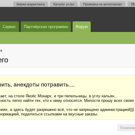
Биржа маркетинга
Каталог услуг
Проверка на антиплагиат
SE
Сервис
Партнёрская программа
Форум
ма
его
ить, анекдоты потравить....
ет, на столе Якобс Монарх, и три пепельницы, в углу кальян...
ность легко найти тех, кто к нему относится. Милости прошу всех своих 
иях, а здесь будет разрешено всё, что не запрещено администрацией)))
формацией, поделиться ссылками на вкусные заказы.
Пожалова