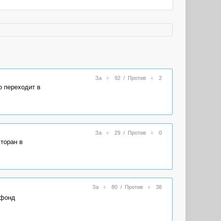
За
92
/
Против
2
о переходит в
За
29
/
Против
0
торан в
За
80
/
Против
38
 фонд