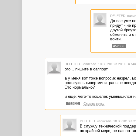
DELETED
напис
Да все уже но
придут - не п
другой брауз
обменять и от
войти.
#52636
DELETED
написала 10.06.2013 в 20:59
в от
ого... пишите в саппорт
а у меня вот тоже вопросик назрел, мо
пользуюсь кипер мини. раньше всегда
Это нормально?
и еще: чего-то кошелек уменьшился на 
#52622
Скрыть ветку
DELETED
написала 10.06.2013 в 
В службу технической поддер
по крайней мере, не нашла та