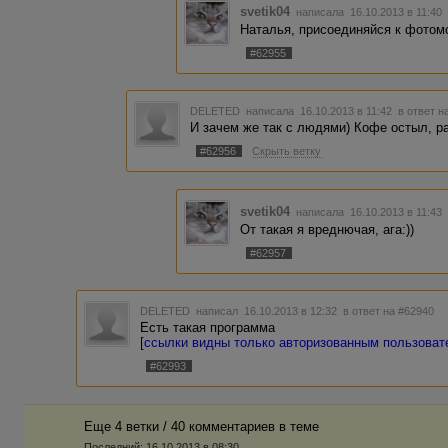
svetik04
написала 16.10.2013 в 11:4
Наталья, присоединяйся к фотом
#62955
DELETED
написала 16.10.2013 в 11:42
в ответ н
И зачем же так с людями) Кофе остыл, ра
#62956
Скрыть ветку
svetik04
написала 16.10.2013 в 11:4
От такая я вреднючая, ага:))
#62957
DELETED
написал 16.10.2013 в 12:32
в ответ на #62940
Есть такая программа
[
ссылки видны только авторизованным пользова
#62993
Еще 4 ветки / 40 комментариев в темe
Последний:
16.10.2013 в 08:30