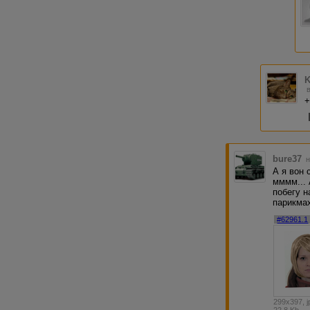
K
+
bure37
н
А я вон 
мммм... 
побегу н
парикмах
#62961.1
299x397, j
22.8 Kb