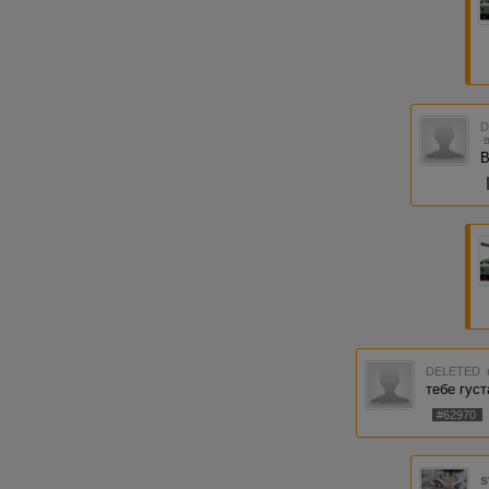
В
DELETED
тебе густ
#62970
s