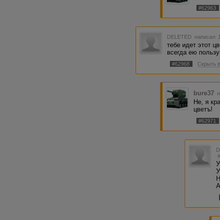
#62963
DELETED
написал 1
тебе идет этот цв
всегда ею пользуй
#62968
Скрыть 
bure37
н
Не, я кр
цветъ!
#62971
У
У
Н
А