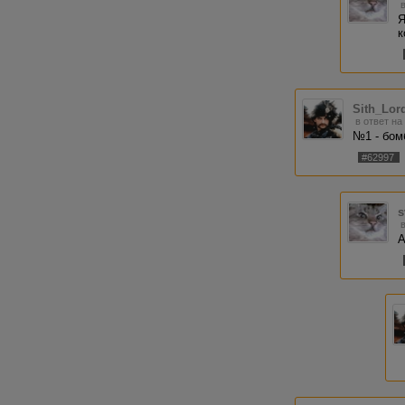
Я
к
Sith_Lor
в ответ на
№1 - бом
#62997
s
А