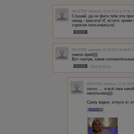
DELETED
написал 16.10.2013 в 17:30
Слушай, да ни фига тебе эта про
назад - красота! И, кстати, кро
спросом пользоваться)
#63038
DELETED
написал 17.10.2013 в 00:33
смело брей))))
Вот смотри, какие положительные
#63104
Скрыть ветку
DELETED
написал 17.10.2013
ээххх..... и всё таки к
насяльника))))
Сразу видно, отпуск от э
#63105.1