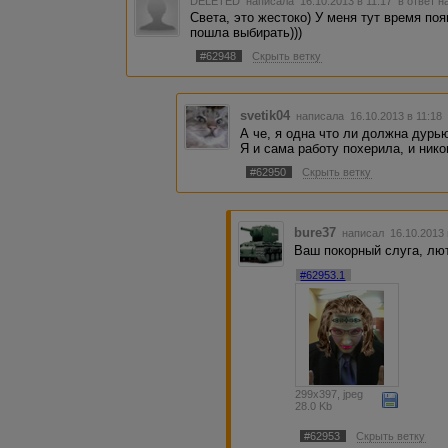
DELETED
написала 16.10.2013 в 11:17
в ответ н
Света, это жестоко) У меня тут время поя
пошла выбирать)))
#62948
Скрыть ветку
svetik04
написала 16.10.2013 в 11:1
А че, я одна что ли должна дурь
Я и сама работу похерила, и нико
#62950
Скрыть ветку
bure37
написал 16.10.2013
Ваш покорный слуга, лю
#62953.1
299x397, jpeg
28.0 Kb
#62953
Скрыть ветку