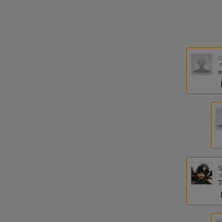
п
S
Т