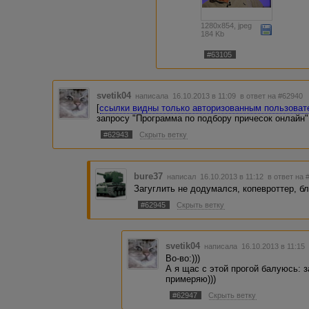
1280x854, jpeg
184 Kb
#63105
svetik04
написала 16.10.2013 в 11:09
в ответ на #62940
[
ссылки видны только авторизованным пользова
запросу "Программа по подбору причесок онлайн"
#62943
Скрыть ветку
bure37
написал 16.10.2013 в 11:12
в ответ на 
Загуглить не додумался, копевроттер, бл
#62945
Скрыть ветку
svetik04
написала 16.10.2013 в 11:1
Во-во:)))
А я щас с этой прогой балуюсь: 
примеряю)))
#62947
Скрыть ветку