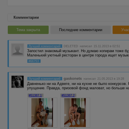
Комментарии
Тема закрыта
Последние комментарии
Учас
Лучший комментарий
DELETED
написал 15.11.2013 в 02:51
Запостил знакомый музыкант. Но думаю копирам тоже 
Маленький уютный ресторан в центре города ищет музы
#66753
gaskonets
Лучший комментарий
написал 21.05.2013 в 19:28
Давненько ни на Адвеге, ни на кухне не было конкурсов.
упущение. Правда, призовой фонд маловат, но больше н
#51387.1
#51387.2