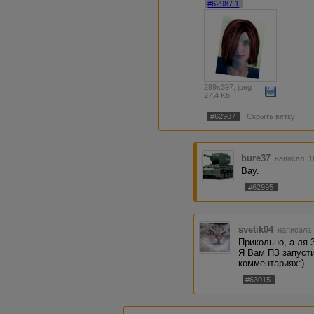
#62987.1
299x397, jpeg
27.4 Kb
#62987
Скрыть ветку
bure37
написал 16
Вау.
#62995
svetik04
написала 
Прикольно, а-ля 
Я Вам ПЗ запусти
комментариях:)
#63015