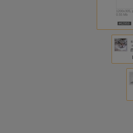
1200x305, 
0.55 Mb
#62959
s
П