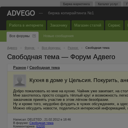
Биржа маркетинга
Каталог услуг
П
—
биржа копирайтинга №1
Работа в интернете
Заказчику
Магазин статей
Сервис
Все форумы
Новые сообщения
Адвего
Форум
Все форумы
Разное
Свободная тема
Свободная тема — Форум Адвего
Разное
/
Свободная тема
Кухня в доме у Цельсия. Покурить, ане
Добро пожаловать ко мне на кухню. Чайник уже закипает, на стол
Мне захотелось просто создать тёплый круг и возможность легко
заказчиков принять участие в этом лёгком безобразии.
Ну и кроме того, неудобно флудить в чужих обсуждениях, а здес
Можно обсудить новости, поделиться интересной информацией, 
Написал: DELETED , 21.02.2012 в 18:46
В форуме:
Свободная тема
Комментариев:
63200