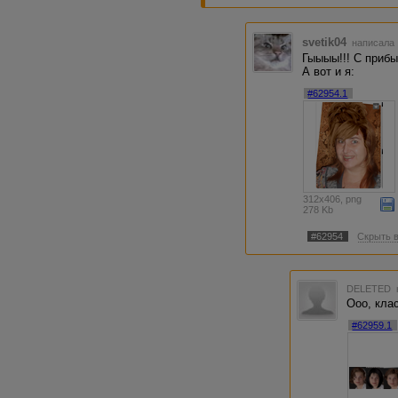
svetik04
написала 
Гыыыы!!! С прибы
А вот и я:
#62954.1
312x406, png
278 Kb
#62954
Скрыть 
DELETED
Ооо, клас
#62959.1