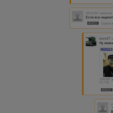
DELETED
написала 
Если все нацепит
#63011
Скрыть в
bure37
н
Ну можно
#63012.1
299x397, j
21.7 Kb
#63012
В