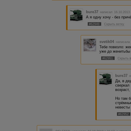
bure37
написал 16.10.2013
А я одну хочу - без прич
#62949
Скрыть ветку
svetik04
написала 
Тебе повезло: же
уже до женитьбы 
#62951
Скрыть 
bure37
н
Да, в де
сверкал 
возраст,
Но там б
стрёмные
невесты 
#62952