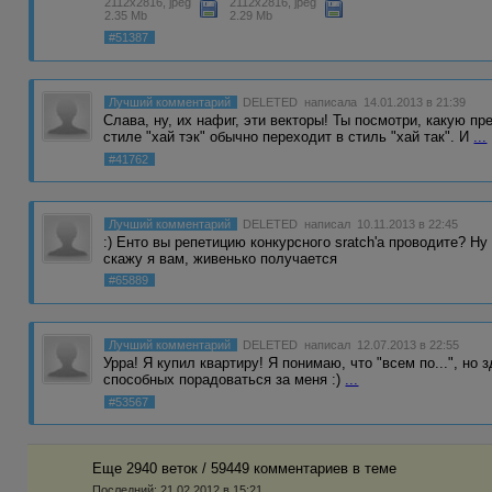
2112x2816, jpeg
2112x2816, jpeg
2.35 Mb
2.29 Mb
#51387
Лучший комментарий
DELETED
написала 14.01.2013 в 21:39
Слава, ну, их нафиг, эти векторы! Ты посмотри, какую п
стиле "хай тэк" обычно переходит в стиль "хай так". И
...
#41762
Лучший комментарий
DELETED
написал 10.11.2013 в 22:45
:) Енто вы репетицию конкурсного sratch'a проводите? Ну
скажу я вам, живенько получается
#65889
Лучший комментарий
DELETED
написал 12.07.2013 в 22:55
Урра! Я купил квартиру! Я понимаю, что "всем по...", но
способных порадоваться за меня :)
...
#53567
Еще 2940 веток / 59449 комментариев в темe
Последний:
21.02.2012 в 15:21