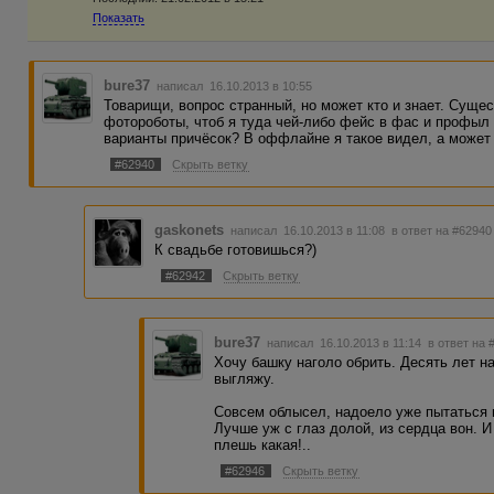
Показать
bure37
написал 16.10.2013 в 10:55
Товарищи, вопрос странный, но может кто и знает. Сущес
фотороботы, чтоб я туда чей-либо фейс в фас и профыл 
варианты причёсок? В оффлайне я такое видел, а может 
#62940
Скрыть ветку
gaskonets
написал 16.10.2013 в 11:08
в ответ на #62940
К свадьбе готовишься?)
#62942
Скрыть ветку
bure37
написал 16.10.2013 в 11:14
в ответ на 
Хочу башку наголо обрить. Десять лет на
выгляжу.
Совсем облысел, надоело уже пытаться 
Лучше уж с глаз долой, из сердца вон. И
плешь какая!..
#62946
Скрыть ветку