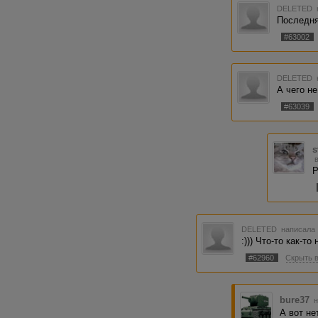
DELETED
Последня
#63002
DELETED
А чего не
#63039
s
Р
DELETED
написала 
:))) Что-то как-то
#62960
Скрыть 
bure37
н
А вот не