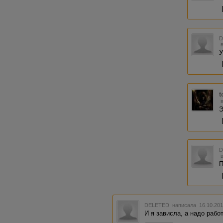
У
t
Э
П
DELETED
написала 16.10.201
И я зависла, а надо работ