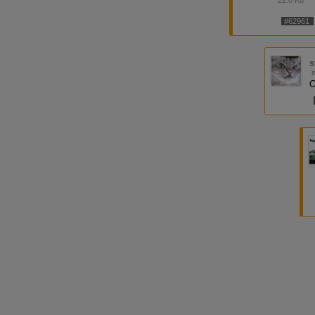
#62961
s
О