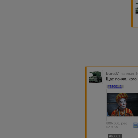
bure37
написал 16
Щас понял, кого
#63001.1
800x600, jpeg
62.9 Kb
#63001