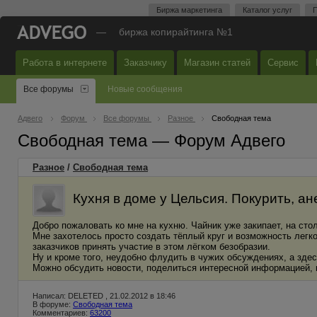
Биржа маркетинга
Каталог услуг
П
—
биржа копирайтинга №1
Работа в интернете
Заказчику
Магазин статей
Сервис
Все форумы
Новые сообщения
Адвего
Форум
Все форумы
Разное
Свободная тема
Свободная тема — Форум Адвего
Разное
/
Свободная тема
Кухня в доме у Цельсия. Покурить, ане
Добро пожаловать ко мне на кухню. Чайник уже закипает, на стол
Мне захотелось просто создать тёплый круг и возможность легко
заказчиков принять участие в этом лёгком безобразии.
Ну и кроме того, неудобно флудить в чужих обсуждениях, а здес
Можно обсудить новости, поделиться интересной информацией, 
Написал: DELETED , 21.02.2012 в 18:46
В форуме:
Свободная тема
Комментариев:
63200