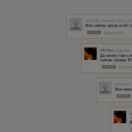
DELETED
написала 29.11.201
Мне сейчас автор из БС с
#37385
Скрыть ветку
irbritan
написала 2
Да ничего там сл
сейчас своему Б
#37392
Скрыть 
DELETED
Мне крас
#37393
i
В