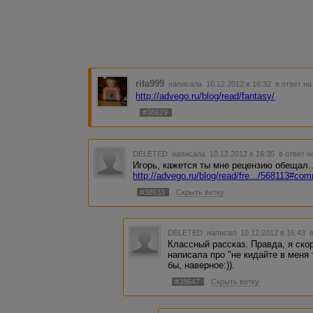
rita999
написала 10.12.2012 в 16:32
в ответ н
http://advego.ru/blog/read/fantasy/
#38629
DELETED
написала 10.12.2012 в 16:35
в ответ н
Игорь, кажется ты мне рецензию обещал..
http://advego.ru/blog/read/fre.../568113#c
#38633
Скрыть ветку
DELETED
написал 10.12.2012 в 16:43
Классный рассказ. Правда, я ско
написала про "не кидайте в меня т
бы, наверное:)).
#38647
Скрыть ветку