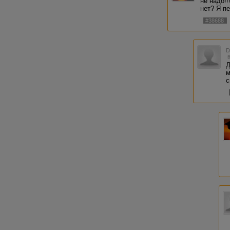
не надо!!
нет? Я пе
#38688
Д
м
с