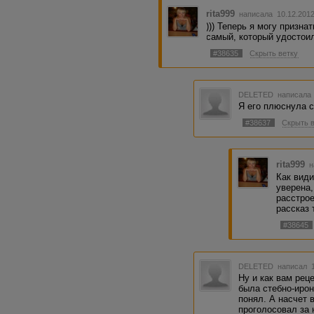
rita999
написала 10.12.201
))) Теперь я могу призна
самый, который удостои
#38635
Скрыть ветку
DELETED
написала 
Я его плюснула с
#38637
Скрыть 
rita999
н
Как види
уверена,
расстрое
рассказ
#38645
DELETED
написал 1
Ну и как вам рец
была стебно-ирон
понял. А насчет 
проголосовал за 