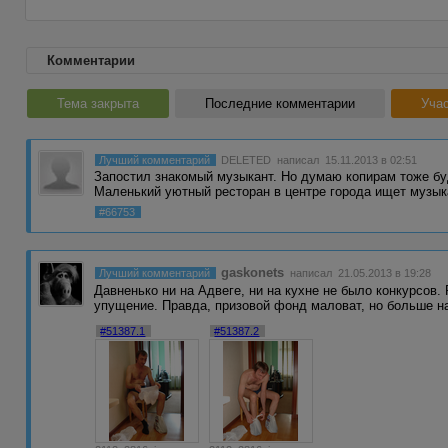
Комментарии
Тема закрыта
Последние комментарии
Учас
Лучший комментарий
DELETED
написал 15.11.2013 в 02:51
Запостил знакомый музыкант. Но думаю копирам тоже 
Маленький уютный ресторан в центре города ищет музы
#66753
gaskonets
Лучший комментарий
написал 21.05.2013 в 19:28
Давненько ни на Адвеге, ни на кухне не было конкурсов.
упущение. Правда, призовой фонд маловат, но больше н
#51387.1
#51387.2