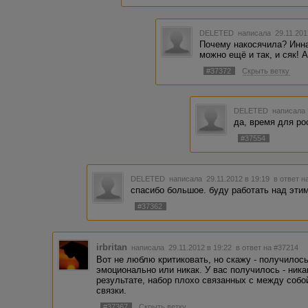
DELETED
написала 29.11.201
Почему накосячила? Инна
можно ещё и так, и сяк! 
#37372
Скрыть ветку
DELETED
написала 
да, время для ро
#37554
DELETED
написала 29.11.2012 в 19:19
в ответ н
спасибо большое. буду работать над этим
#37362
irbritan
написала 29.11.2012 в 19:22
в ответ на #37214
Вот не люблю критиковать, но скажу - получилос
эмоционально или никак. У вас получилось - ника
результате, набор плохо связанных с между соб
связки.
#37367
Скрыть ветку