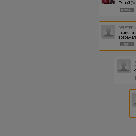
Пятый.)))
#38642
DELETED
Позволяю
возражал.
#38644
К