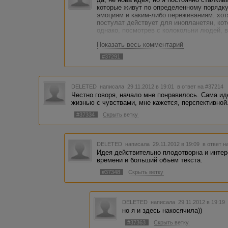
которые живут по определенному порядку
эмоциям и каким-либо переживаниям. хотя
постулат действует для инопланетян, кот
однако, посмотрев с колокольни людей, ви
Показать весь комментарий
я выше написала, что изначально было ещ
чтобы упомнить о семейных отношениях 
#37291
этих существ. провизия тоже описывалась
курсовой Планетянин прибыл на землю. о
выразить.
DELETED
написала 29.11.2012 в 19:01
в ответ на #37214
Честно говоря, начало мне понравилось. Сама ид
жизнью с чувствами, мне кажется, перспективной
#37334
Скрыть ветку
DELETED
написала 29.11.2012 в 19:09
в ответ н
Идея действительно плодотворна и интер
времени и больший объём текста.
#37348
Скрыть ветку
DELETED
написала 29.11.2012 в 19:1
но я и здесь накосячила))
#37363
Скрыть ветку