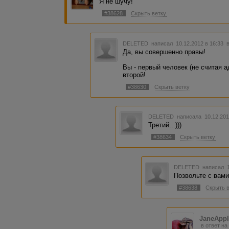
Я не шучу!
#38628
Скрыть ветку
DELETED
написал 10.12.2012 в 16:33
Да, вы совершенно правы!
Вы - первый человек (не считая ад
второй!
#38630
Скрыть ветку
DELETED
написала 10.12.201
Третий...)))
#38634
Скрыть ветку
DELETED
написал 1
Позвольте с вами
#38638
Скрыть 
JaneApp
в ответ на