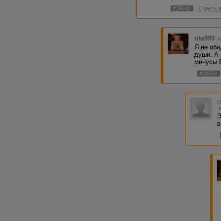
#38640
Скрыть 
rita999
н
Я не оби
души. А 
минусы В
#38650
Э
в