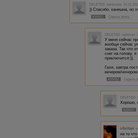
DELETED
написала 10.12.201
)) Спасибо, канешна, но эт
#38651
Скрыть ветку
DELETED
написал 1
У меня сейчас пр
вообще сейчас уе
заказа. Так что э
снег на голову, 
приключится:)).
Галя, завтра пос
вечером/ночером,
#38682
Скрыть 
DELETED
Хорошо, 
#38687
irbritan
н
на то что