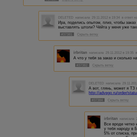
DELETED
написала 29.11.2012 в 19:34
в ответ н
Ира, поделись опытом, плиз, чтобы зака
выставлять штоли? Чёйта у меня уже так
#37381
Скрыть ветку
irbritan
написала 29.11.2012 в 19:35
А что у тебя за заказ и сколько 
#37382
Скрыть ветку
DELETED
написала 29.11.201
А вот, глянь, может я ТЗ 
http://advego.ru/order/stat
#37384
Скрыть ветку
irbritan
написала 2
Все вроде четко 
у тебя народу в 
5% от списка, пр