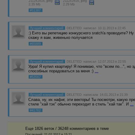
2112x2816, jpeg
2112x2816, jpeg
2.35 Mb
2.29 Mb
#51387
Лучший комментарий
DELETED
написал 10.11.2013 в 22:45
:) Енто вы репетицию конкурсного sratch'a проводите? Ну
скажу я вам, живенько получается
#65889
Лучший комментарий
DELETED
написал 12.07.2013 в 22:55
Урра! Я купил квартиру! Я понимаю, что "всем по...", но
способных порадоваться за меня :)
...
#53567
Лучший комментарий
DELETED
написала 14.01.2013 в 21:39
Слава, ну, их нафиг, эти векторы! Ты посмотри, какую п
стиле "хай тэк" обычно переходит в стиль "хай так". И
...
#41762
Еще 1826 веток / 36248 комментариев в темe
Последний:
21.02.2012 в 15:21