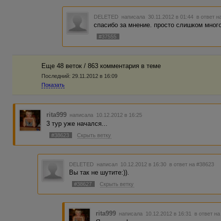
DELETED
написала 30.11.2012 в 01:44
в ответ н
спасибо за мнение. просто слишком много
#37555
Еще 48 веток / 863 комментария в темe
Последний:
29.11.2012 в 16:09
Показать
rita999
написала 10.12.2012 в 16:25
3 тур уже начался...
#38623
Скрыть ветку
DELETED
написал 10.12.2012 в 16:30
в ответ на #38623
Вы так не шутите:)).
#38627
Скрыть ветку
rita999
написала 10.12.2012 в 16:31
в ответ н