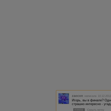
zaocon
написала 10.12.201
Игорь, вы в финале? Одн
страшно интересно - угад
#38656
Скрыть ветку