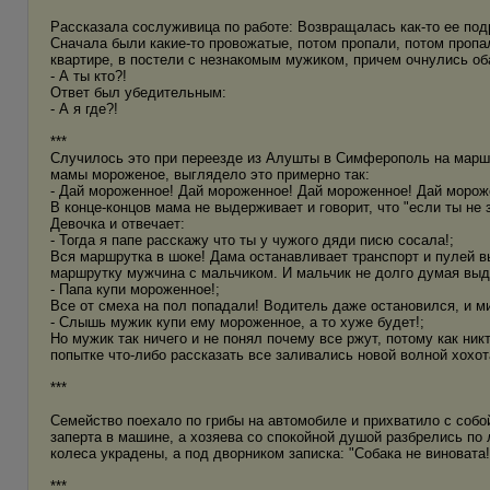
Рассказала сослуживица по работе: Возвращалась как-то ее подр
Сначала были какие-то провожатые, потом пропали, потом пропал
квартире, в постели с незнакомым мужиком, причем очнулись об
- А ты кто?!
Ответ был убедительным:
- А я где?!
***
Случилось это при переезде из Алушты в Симферополь на маршр
мамы мороженое, выглядело это примерно так:
- Дай мороженное! Дай мороженное! Дай мороженное! Дай мороже
В конце-концов мама не выдерживает и говорит, что "если ты не з
Девочка и отвечает:
- Тогда я папе расскажу что ты у чужого дяди писю сосала!;
Вся маршрутка в шоке! Дама останавливает транспорт и пулей в
маршрутку мужчина с мальчиком. И мальчик не долго думая выд
- Папа купи мороженное!;
Все от смеха на пол попадали! Водитель даже остановился, и мин
- Слышь мужик купи ему мороженное, а то хуже будет!;
Но мужик так ничего и не понял почему все ржут, потому как ни
попытке что-либо рассказать все заливались новой волной хохот
***
Семейство поехало по грибы на автомобиле и прихватило с собой
заперта в машине, а хозяева со спокойной душой разбрелись по 
колеса украдены, а под дворником записка: "Собака не виновата!
***