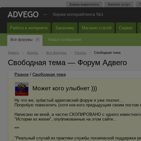
Биржа маркетинга
Каталог услуг
П
—
биржа копирайтинга №1
Работа в интернете
Заказчику
Магазин статей
Сервис
Все форумы
Новые сообщения
Адвего
Форум
Все форумы
Разное
Свободная тема
Свободная тема — Форум Адвего
Разное
/
Свободная тема
Может кого улыбнет )))
Ну что же, зубастый адвеговский форум я уже позлил...
Попробую повеселить (хотя кое-кого предыдущим своим постом я
Написано не мной, а честно СКОПИРОВАНО с одного известного
"Истории из жизни", опубликованные на этом сайте...
***
"Реальный случай из практики службы технической поддержки ред