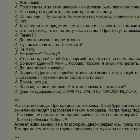
К: Ага, нашел.
И: Проследите и за этим шнуром - он должен быть включен прям
К: Я не могу его достать, компьютер стоит на полу.
И: О, господи... Ну вы хотя бы можете посмотреть, включен ли 
К: Нет.
И: Даже если вам придется сесть на пол и заглянуть за компьют
К: Это не потому, что я не могу сесть на пол! Просто тут слишко
И: Темно?!!
К: Да, света из окна недостаточно.
И: Ну так включите свет в комнате!
К: Не могу.
И: Не можете? Почему?
К: У нас сегодня был сбой с энергией, и света нет во всем здани
И: Во всем здании?! Ммм... Хорошо, похоже, я знаю, что делать
К: Да, все лежит в шкафу.
И: Здорово! Достаньте коробки, отключите компьютер, упакуйте в
К: Серьезно? Неужели дело настолько плохо?
И: Боюсь, что да.
К: Хорошо, я так и сделаю. А что мне сказать в магазине?
И: (уже не сдерживаясь) СКАЖИТЕ ИМ, ЧТО ТАКОМУ ИДИОТУ
***
Рассказ очевидца: Пригородная электричка. В тамбуре вагона с
оживленно галдит разогретая пивком молодежь. Когда поезд по
- Сыночки, не поможете холодильничек вынести на платформу?
- Какие проблемы, бабуль?!
Агрегат живо вынесли на платформу, двери закрылись, поезд тр
Тем временем в вагоне группа здоровенных мужиков все еще пр
***