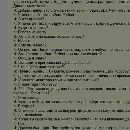
уволен с работы, однако долго судился (и выиграл дело), считая
Диалог был такой:
И: Добрый день, это служба технической поддержки. Чем могу п
К: У меня проблема с Wоrd Реrfесt...
И: А что именно?
К: Я печатал текст, и вдруг все, что я набрал, куда-то делось с э
И: Куда-то делось?
К: Просто исчезло.
И: Хм... А что на вашем экране теперь?
К: Ничего.
И: Совсем ничего?
К: Он пустой. Никак не реагирует, когда я что-нибудь печатаю на
И: Вы все еще в Wоrd Реrfесt или вышли из него?
К: Откуда я знаю?
И: Вы видите приглашение ДОС на экране?
К: Что еще за приглашение?
И: Ничего, ничего... Скажите, можете ли вы перемещать курсор?
К: Да нет никакого курсора... Я же вам говорю - ничего не проис
И: У вашего монитора горит индикатор питания?
К: У монитора? Что это?
И: ???!!!Это такая штука у вас на столе, с экраном, похожая на 
включен. Горит она?
К: Я не знаю...
И: Будьте добры, загляните за монитор и найдите место, где по
К: Вроде да...
И: Отлично. Проследите за шнуром до розетки и скажите мне, вк
К: Да, включена.
И: Когда вы смотрели за монитор, заметили что там включено дв
К: Нет.
И: Должно быть два. Пожалуйста, загляните за монитор снова и 