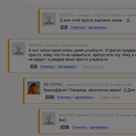
DELETED
написала 31.03.2012 в 00:44
в ответ 
:)) или чтоб просто картинко какое.. :))
#8
Ответить
/
Цитировать
DELETED
написал 12.04.2012 в 15:04
А вот лично меня очень даже улыбнуло. И фигли придират
просто, кому что-то не нравиться, пропустите эту тему и
не видел, и увидев меня просто улыбнуло.
#9
Ответить
/
Цитировать
/
Скрыть ветку
BETEPAH_
написал 12.04.2012 в 15:06
в ответ на #9
Красаффчег! Говоришь абсолютно верно! :)) Для 
#10
Ответить
/
Цитировать
/
Скрыть ветку
DELETED
написал 12.04.2012 в 15:18
в ответ н
Ае!)
#11
Ответить
/
Цитировать