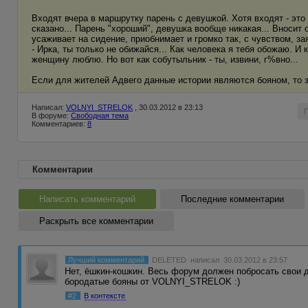
Входят вчера в маршрутку парень с девушкой. Хотя входят - это
сказано... Парень "хороший", девушка вообще никакая... Вносит о
усаживает на сидение, приобнимает и громко так, с чувством, за
- Ирка, ты только не обижайся... Как человека я тебя обожаю. И 
женщину люблю. Но вот как собутыльник - ты, извини, г%вно...
Если для жителей Адвего данные истории являются бояном, то з
Написал:
VOLNYI_STRELOK
, 30.03.2012 в 23:13
В форуме:
Свободная тема
Комментариев:
8
Комментарии
Написать комментарий
Последние комментарии
Раскрыть все комментарии
Лучший комментарий
DELETED
написал 30.03.2012 в 23:57
Нет, ёшкин-кошкин. Весь форум должен побросать свои 
бородатые бояны от VOLNYI_STRELOK :)
#2
В контексте