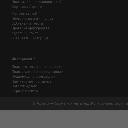
Инструкции для исполнителей
Сервисы Адвего
Магазин статей
Проверка на антиплагиат
SEO-анализ текста
Проверка орфографии
Адвего
Лингвист
Заказ контента и услуг
Информация
Пользовательское соглашение
Политика конфиденциальности
Поддержка пользователей
Партнерская программа
Новости Адвего
Сервисы Адвего
© Адвего — биржа контента №1. Копирайтинг, рерайти