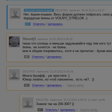
Лучший комментарий
DELETED
написал 30.03.2012 в 23:57
Нет, ёшкин-кошкин. Весь форум должен побросать свои 
бородатые бояны от VOLNYI_STRELOK :)
#2
Ответить
/
Цитировать
50westj5
написал 31.03.2012 в 00:22
пиши что хочешь и меньше задумывайся над тем кого тут 
боянь. не хочется - не боянь.
мне в общем понравилось, хотя и не прочитал - букав мно
#5
Ответить
/
Цитировать
DELETED
написала 31.03.2012 в 00:26
Многа букафф.. уж простите :)
Юмор люблю, но чтоб лаконично.. есть чё?.. ))
#6
Ответить
/
Цитировать
/
Скрыть ветку
DELETED
написала 31.03.2012 в 00:41
в ответ на #6
Знаков так на 200-300? ))
#7
Ответить
/
Цитировать
/
Скрыть ветку