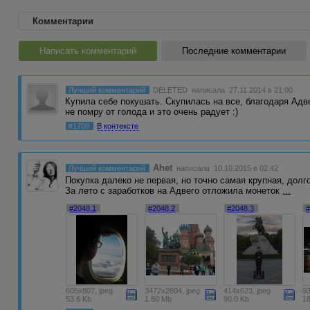
Комментарии
Написать комментарий
Последние комментарии
Лучший комментарий
DELETED
написала 27.11.2014 в 21:00
Купила себе покушать. Скупилась на все, благодаря Адве
не помру от голода и это очень радует :)
#1708
В контексте
Ahet
Лучший комментарий
написала 10.10.2015 в 02:42
Покупка далеко не первая, но точно самая крупная, дол
За лето с заработков на Адвего отложила монеток
...
#2048.1
#2048.2
#2048.3
605x807, jpeg
3472x2604, jpeg
414x623, jpeg
93
53.6 Kb
1.60 Mb
90.0 Kb
1