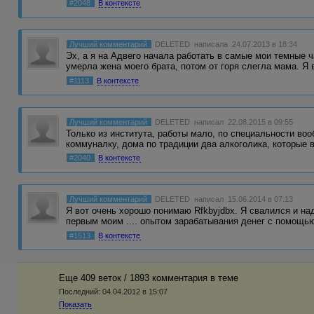
#2048
В контексте
Лучший комментарий
DELETED
написала 24.07.2013 в 18:34
Эх, а я на Адвего начала работать в самые мои темные 
умерла жена моего брата, потом от горя слегла мама. Я
#1113
В контексте
Лучший комментарий
DELETED
написал 22.08.2015 в 09:55
Только из института, работы мало, по специальности воо
коммуналку, дома по традиции два алкоголика, которые
#2040
В контексте
Лучший комментарий
DELETED
написал 15.06.2014 в 07:13
Я вот очень хорошо понимаю Rfkbyjdbx. Я свалился и над
первым моим .... опытом зарабатывания денег с помощ
#1513
В контексте
Еще 409 веток / 1893 комментария в темe
Последний:
04.04.2012 в 15:07
Показать