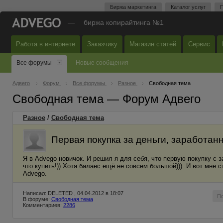
Биржа маркетинга
Каталог услуг
П
—
биржа копирайтинга №1
Работа в интернете
Заказчику
Магазин статей
Сервис
Все форумы
Новые сообщения
Адвего
Форум
Все форумы
Разное
Свободная тема
Свободная тема — Форум Адвего
Разное
/
Свободная тема
Первая покупка за деньги, заработан
Я в Advego новичок. И решил я для себя, что первую покупку с
что купить!)) Хотя баланс ещё не совсем большой))). И вот мне 
Advego.
Написал: DELETED , 04.04.2012 в 18:07
П
В форуме:
Свободная тема
Комментариев:
2286