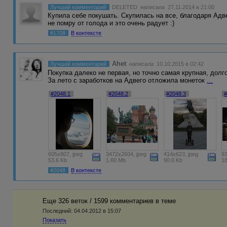
Лучший комментарий
DELETED
написала 27.11.2014 в 21:00
Купила себе покушать. Скупилась на все, благодаря Адве
не помру от голода и это очень радует :)
#1708
В контексте
Ahet
Лучший комментарий
написала 10.10.2015 в 02:42
Покупка далеко не первая, но точно самая крупная, дол
За лето с заработков на Адвего отложила монеток
...
#2048.1
#2048.2
#2048.3
605x807, jpeg
3472x2604, jpeg
414x623, jpeg
93
53.6 Kb
1.60 Mb
90.0 Kb
1
#2048
В контексте
Еще 326 веток / 1599 комментариев в темe
Последний:
04.04.2012 в 15:07
Показать