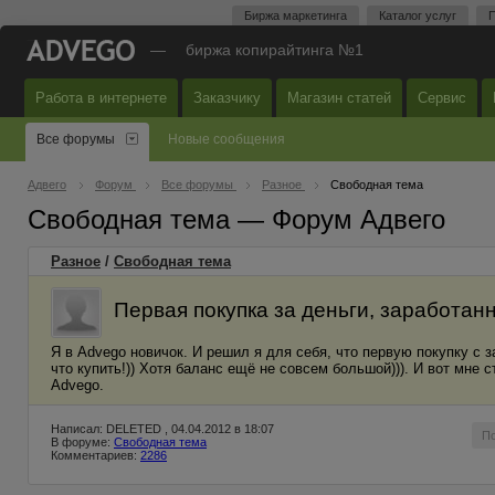
Биржа маркетинга
Каталог услуг
П
—
биржа копирайтинга №1
Работа в интернете
Заказчику
Магазин статей
Сервис
Все форумы
Новые сообщения
Адвего
Форум
Все форумы
Разное
Свободная тема
Свободная тема — Форум Адвего
Разное
/
Свободная тема
Первая покупка за деньги, заработан
Я в Advego новичок. И решил я для себя, что первую покупку с
что купить!)) Хотя баланс ещё не совсем большой))). И вот мне 
Advego.
Написал: DELETED , 04.04.2012 в 18:07
П
В форуме:
Свободная тема
Комментариев:
2286