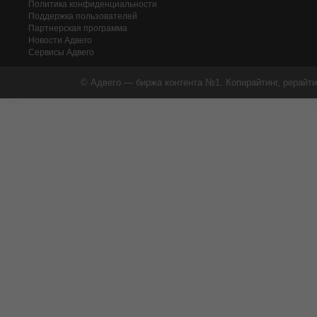
Политика конфиденциальности
Поддержка пользователей
Партнерская программа
Новости Адвего
Сервисы Адвего
© Адвего — биржа контента №1. Копирайтинг, рерайти