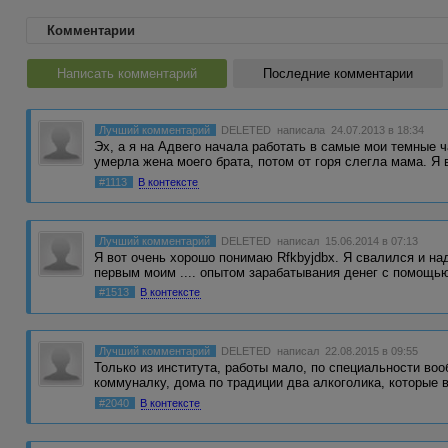
Комментарии
Написать комментарий
Последние комментарии
Лучший комментарий
DELETED
написала 24.07.2013 в 18:34
Эх, а я на Адвего начала работать в самые мои темные 
умерла жена моего брата, потом от горя слегла мама. Я
#1113
В контексте
Лучший комментарий
DELETED
написал 15.06.2014 в 07:13
Я вот очень хорошо понимаю Rfkbyjdbx. Я свалился и над
первым моим .... опытом зарабатывания денег с помощ
#1513
В контексте
Лучший комментарий
DELETED
написал 22.08.2015 в 09:55
Только из института, работы мало, по специальности воо
коммуналку, дома по традиции два алкоголика, которые
#2040
В контексте