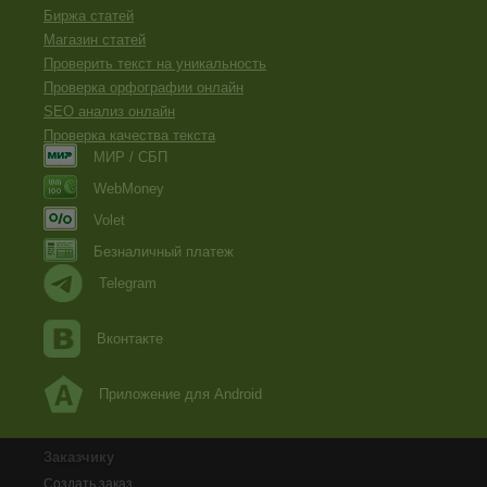
Биржа статей
Магазин статей
Проверить текст на уникальность
Проверка орфографии онлайн
SEO анализ онлайн
Проверка качества текста
МИР / СБП
WebMoney
Volet
Безналичный платеж
Telegram
Вконтакте
Приложение для Android
Заказчику
Создать заказ