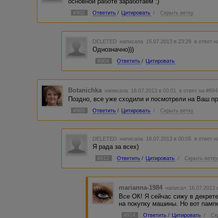
основной работе заработаем :)
#902
Ответить
/
Цитировать
/
Скрыть ветку
DELETED
написала 15.07.2013 в 23:29
в ответ н
Однозначно)))
#904
Ответить
/
Цитировать
Botanichka
написала 16.07.2013 в 00:01
в ответ на #894
Поздно, все уже сходили и посмотрели на Ваш п
#909
Ответить
/
Цитировать
/
Скрыть ветку
DELETED
написала 16.07.2013 в 00:05
в ответ н
Я рада за всех)
#912
Ответить
/
Цитировать
/
Скрыть ветк
marianna-1984
написал 16.07.2013 
Все ОК! Я сейчас сижу в декрете
на покупку машины. Но вот памп
#914
Ответить
/
Цитировать
/
Ск