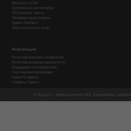
Магазин статей
Проверка на антиплагиат
SEO-анализ текста
Проверка орфографии
Адвего
Лингвист
Заказ контента и услуг
Информация
Пользовательское соглашение
Политика конфиденциальности
Поддержка пользователей
Партнерская программа
Новости Адвего
Сервисы Адвего
© Адвего — биржа контента №1. Копирайтинг, рерайти