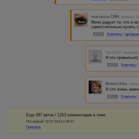
marianna-1984
написал 16
Меня радует то, что я не
самостоятельно купить с
#916
Ответить
/
Цитиров
DELETED
написала 
И это правильно)
#918
Ответить
/
Botanichka
написа
И это очень важн
#927
Ответить
/
Еще 287 веток / 1253 комментария в темe
Последний:
16.07.2013 в 08:57
Показать