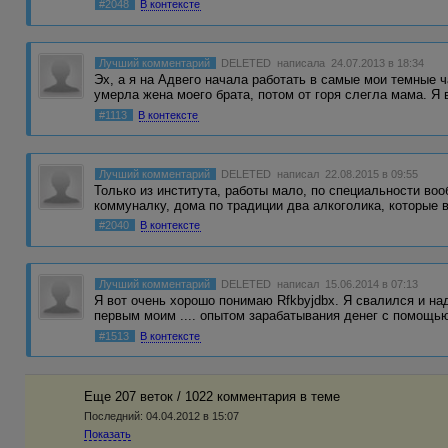
#2048
В контексте
Лучший комментарий
DELETED
написала 24.07.2013 в 18:34
Эх, а я на Адвего начала работать в самые мои темные 
умерла жена моего брата, потом от горя слегла мама. Я
#1113
В контексте
Лучший комментарий
DELETED
написал 22.08.2015 в 09:55
Только из института, работы мало, по специальности воо
коммуналку, дома по традиции два алкоголика, которые
#2040
В контексте
Лучший комментарий
DELETED
написал 15.06.2014 в 07:13
Я вот очень хорошо понимаю Rfkbyjdbx. Я свалился и над
первым моим .... опытом зарабатывания денег с помощ
#1513
В контексте
Еще 207 веток / 1022 комментария в темe
Последний:
04.04.2012 в 15:07
Показать