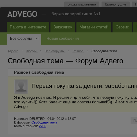
Биржа маркетинга
Каталог услуг
П
—
биржа копирайтинга №1
Работа в интернете
Заказчику
Магазин статей
Сервис
Все форумы
Новые сообщения
Адвего
Форум
Все форумы
Разное
Свободная тема
Свободная тема — Форум Адвего
Разное
/
Свободная тема
Первая покупка за деньги, заработан
Я в Advego новичок. И решил я для себя, что первую покупку с
что купить!)) Хотя баланс ещё не совсем большой))). И вот мне 
Advego.
Написал: DELETED , 04.04.2012 в 18:07
П
В форуме:
Свободная тема
Комментариев:
2286