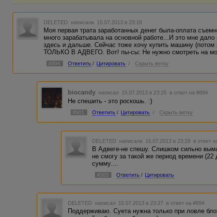
DELETED
написала 15.07.2013 в 23:18
Моя первая трата заработанных денег была-оплата съемно
много зарабатывала на основной работе...И это мне дало
здесь и дальше. Сейчас тоже хочу купить машину (потом 
ТОЛЬКО В АДВЕГО. Вот! пы-сы: Не нужно смотреть на мой
#894
Ответить
/
Цитировать
/
Скрыть ветку
biocandy
написал 15.07.2013 в 23:25
в ответ на #894
Не спешить - это роскошь. :)
#901
Ответить
/
Цитировать
/
Скрыть ветку
DELETED
написала 15.07.2013 в 23:28
в ответ н
В Адвеге-не спешу. Слишком сильно выма
не смогу за такой же период времени (22 
сумму....
#903
Ответить
/
Цитировать
DELETED
написал 15.07.2013 в 23:27
в ответ на #894
Поддерживаю. Суета нужна только при ловле блох 