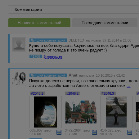
Комментарии
Написать комментарий
Последние комментарии
Лучший комментарий
DELETED
написала 27.11.2014 в 21:00
Купила себе покушать. Скупилась на все, благодаря Адве
не помру от голода и это очень радует :)
#1708
В контексте
Ahet
Лучший комментарий
написала 10.10.2015 в 02:42
Покупка далеко не первая, но точно самая крупная, дол
За лето с заработков на Адвего отложила монеток
...
#2048.1
#2048.2
#2048.3
605x807, jpeg
3472x2604, jpeg
414x623, jpeg
93
53.6 Kb
1.60 Mb
90.0 Kb
1