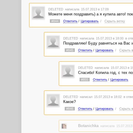
DELETED
написала 15.07.2013 в 17:09
Можете меня поздравить) а я купила авто! по
#844
Ответить
/
Цитировать
/
Скрыть ветку
DELETED
написала 15.07.2013 в 18:00
в отв
Поздравляю! Буду равняться на Вас и 
#845
Ответить
/
Цитировать
/
Скрыть в
DELETED
написала 15.07.2013 в 
Спасибо! Копила год, с тех по
#855
Ответить
/
Цитировать
DELETED
написал 15.07.2013 в 18:02
в отве
Какое?
#846
Ответить
/
Цитировать
/
Скрыть в
Botanichka
написала 15.07.2013