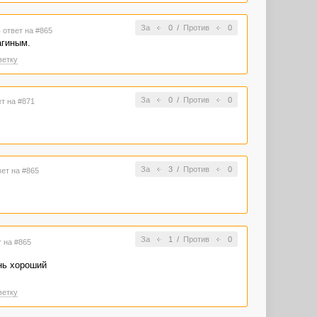
За
0
/
Против
0
 ответ на #865
агиным.
ветку
За
0
/
Против
0
ет на #871
За
3
/
Против
0
вет на #865
За
1
/
Против
0
т на #865
нь хороший
ветку