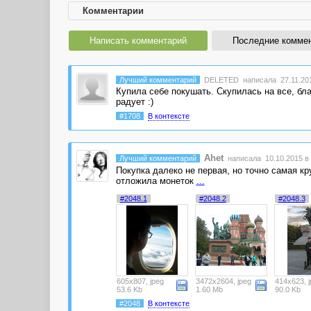
Комментарии
Написать комментарий
Последние комме
Лучший комментарий
DELETED
написала 27.11.201
Купила себе покушать. Скупилась на все, бла
радует :)
#1708
В контексте
Ahet
Лучший комментарий
написала 10.10.2015 в 
Покупка далеко не первая, но точно самая кр
отложила монеток
...
#2048.1
#2048.2
#2048.3
605x807, jpeg
3472x2604, jpeg
414x623, j
53.6 Kb
1.60 Mb
90.0 Kb
#2048
В контексте