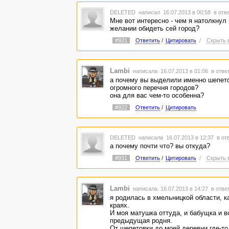
DELETED
написал 16.07.2013 в 00:58
в отв
Мне вот интересно - чем я натолкнул
желании обидеть сей город?
#921
Ответить
/
Цитировать
/
Скрыть 
Lambi
написала 16.07.2013 в 01:06
в отве
а почему вы выделили именно шепето
огромного перечня городов?
она для вас чем-то особенна?
#922
Ответить
/
Цитировать
DELETED
написала 16.07.2013 в 12:37
в от
а почему почти что? вы откуда?
#931
Ответить
/
Цитировать
/
Скрыть 
Lambi
написала 16.07.2013 в 14:27
в отве
я родилась в хмельницкой области, ка
краях.
И моя матушка оттуда, и бабущка и в
предыдущая родня.
От шепетовки до моей деревни где-то 