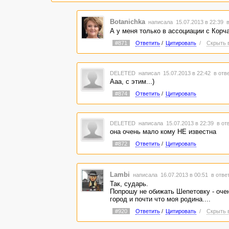
Botanichka
написала 15.07.2013 в 22:39
в
А у меня только в ассоциации с Корч
#871
Ответить
/
Цитировать
/
Скрыть 
DELETED
написал 15.07.2013 в 22:42
в отв
Ааа, с этим...)
#874
Ответить
/
Цитировать
DELETED
написала 15.07.2013 в 22:39
в от
она очень мало кому НЕ известна
#872
Ответить
/
Цитировать
Lambi
написала 16.07.2013 в 00:51
в отве
Так, сударь.
Попрошу не обижать Шепетовку - оче
город и почти что моя родина....
#920
Ответить
/
Цитировать
/
Скрыть 