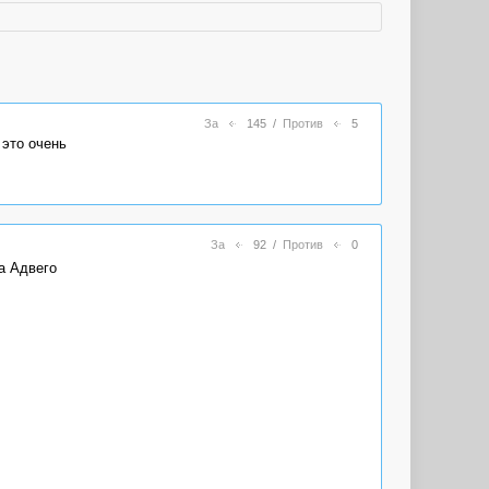
За
145
/
Против
5
 это очень
За
92
/
Против
0
а Адвего