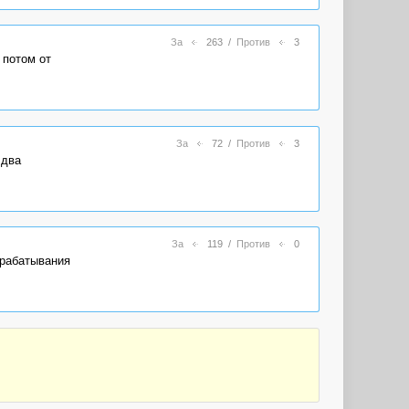
За
263
/
Против
3
 потом от
За
72
/
Против
3
 два
За
119
/
Против
0
арабатывания