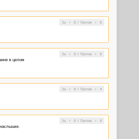
За
0
/
Против
5
За
0
/
Против
0
раине в целом
За
0
/
Против
4
За
0
/
Против
0
онаслышке.