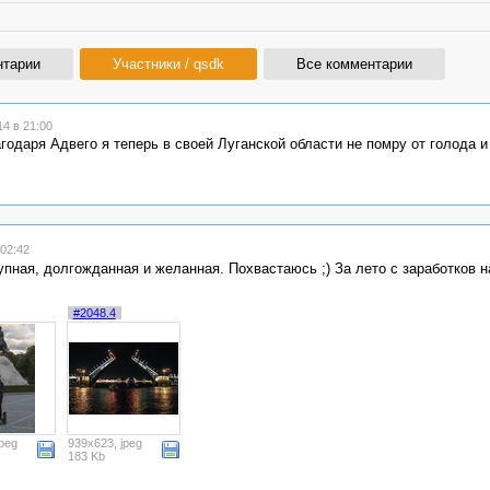
нтарии
Участники / qsdk
Все комментарии
4 в 21:00
годаря Адвего я теперь в своей Луганской области не помру от голода и
02:42
упная, долгожданная и желанная. Похвастаюсь ;) За лето с заработков н
#2048.4
peg
939x623, jpeg
183 Kb