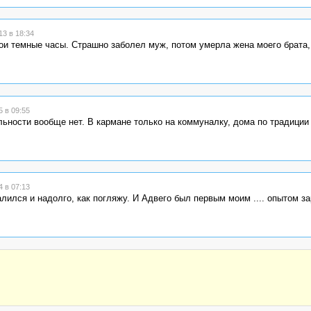
3 в 18:34
мои темные часы. Страшно заболел муж, потом умерла жена моего брата,
 в 09:55
льности вообще нет. В кармане только на коммуналку, дома по традиции
 в 07:13
алился и надолго, как погляжу. И Адвего был первым моим .... опытом з