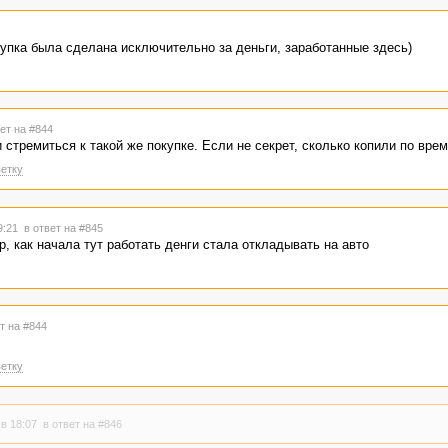
купка была сделана исключительно за деньги, заработанные здесь)
ет на #844
стремиться к такой же покупке. Если не секрет, сколько копили по вре
етку
19:21
в ответ на #845
р, как начала тут работать денги стала откладывать на авто
т на #844
етку
 в 18:07
в ответ на #846