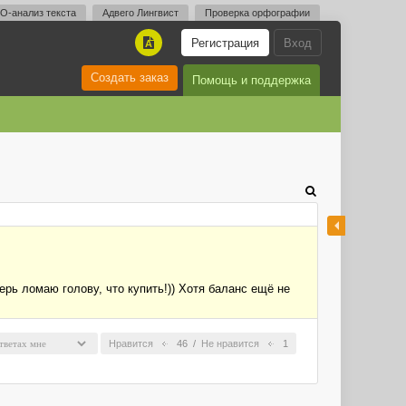
O-анализ текста
Адвего Лингвист
Проверка орфографии
Регистрация
Вход
A
Создать заказ
Помощь и поддержка
рь ломаю голову, что купить!)) Хотя баланс ещё не
Нравится
46
/
Не нравится
1