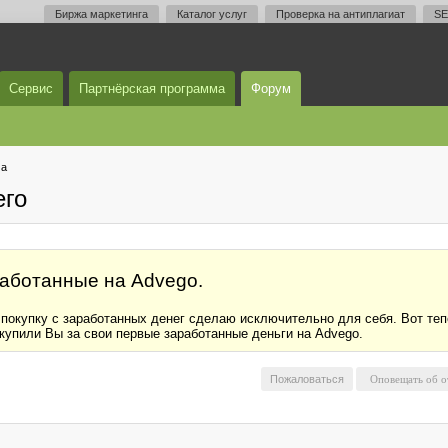
Биржа маркетинга
Каталог услуг
Проверка на антиплагиат
SE
Сервис
Партнёрская программа
Форум
ма
его
работанные на Advego.
 покупку с заработанных денег сделаю исключительно для себя. Вот тепе
о купили Вы за свои первые заработанные деньги на Advego.
Пожаловаться