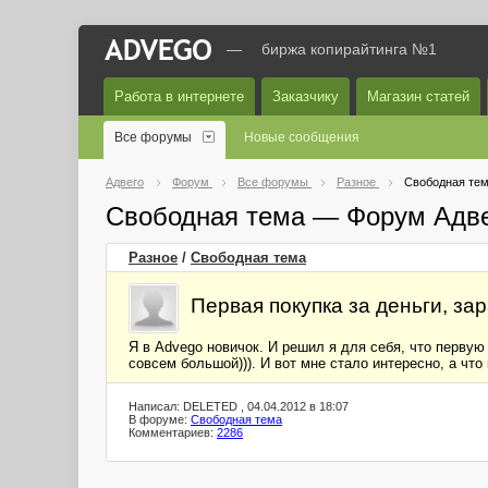
—
биржа копирайтинга №1
Работа в интернете
Заказчику
Магазин статей
Все форумы
Новые сообщения
Адвего
Форум
Все форумы
Разное
Свободная те
Свободная тема — Форум Адв
Разное
/
Свободная тема
Первая покупка за деньги, за
Я в Advego новичок. И решил я для себя, что первую
совсем большой))). И вот мне стало интересно, а чт
Написал: DELETED , 04.04.2012 в 18:07
В форуме:
Свободная тема
Комментариев:
2286