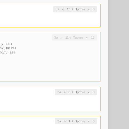
За
13
/
Против
0
За
11
/
Против
18
ву не в
ах, но вы
 получает
За
6
/
Против
0
За
1
/
Против
0