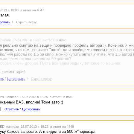
2013 в 18:08
в ответ на #847
злая.
ровать
/
Скрыть ветку
писала 15.07.2013 в 18:21
в ответ на #848
я реально смотрю на вещи и проверяю профиль автора :). Конечно, я жи
е знаю, что там называют "авто", да и вообще мы живем в разных стран
полняя работы по 1,5 за кило, можно купить авто? Учтите, что 1,5 автор
лько времени она писала за 60 центов?
обрая, очень добрая. Пусть все адвеговцы купят себе по машине.
ь комментарий
ить
/
Цитировать
/
Скрыть ветку
tm
написал 15.07.2013 в 18:25
в ответ на #849
жанный ВАЗ, вполне! Тоже авто :)
Ответить
/
Цитировать
TED
написал 15.07.2013 в 18:28
в ответ на #849
уку баксов запросто. А я видел и за 500 ж*порожцы.