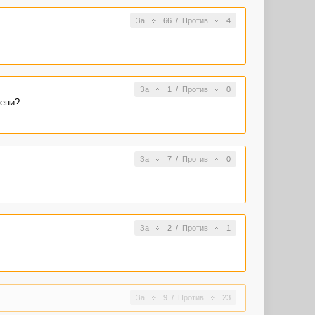
За
66
/
Против
4
За
1
/
Против
0
мени?
За
7
/
Против
0
За
2
/
Против
1
За
9
/
Против
23