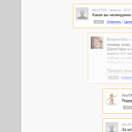
DELETED
написал 15.07.
Какая вы неожиданно 
#848
Ответить
/
Цити
Botanichka
на
почему злая, 
Шепетовке и н
верите что вы
сейчас, а ско
И вообще, я д
Показать вес
#849
Ответ
VasO
Подер
#850
DELE
За шт