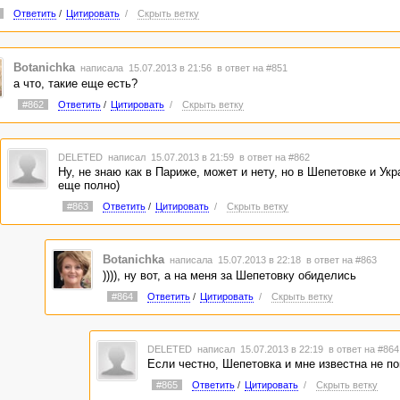
Ответить
/
Цитировать
/
Скрыть ветку
Botanichka
написала 15.07.2013 в 21:56
в ответ на #851
а что, такие еще есть?
#862
Ответить
/
Цитировать
/
Скрыть ветку
DELETED
написал 15.07.2013 в 21:59
в ответ на #862
Ну, не знаю как в Париже, может и нету, но в Шепетовке и Ук
еще полно)
#863
Ответить
/
Цитировать
/
Скрыть ветку
Botanichka
написала 15.07.2013 в 22:18
в ответ на #863
)))), ну вот, а на меня за Шепетовку обиделись
#864
Ответить
/
Цитировать
/
Скрыть ветку
DELETED
написал 15.07.2013 в 22:19
в ответ на #864
Если честно, Шепетовка и мне известна не п
#865
Ответить
/
Цитировать
/
Скрыть ветку