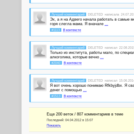
Лучший комментарий
DELETED
написала 24.07.201
Эх, а я на Адвего начала работать в самые 
горя слегла мама. Я вначале
...
#1113
В контексте
Лучший комментарий
DELETED
написал 22.08.2015
Только из института, работы мало, по специа
алкоголика, которые вечно
...
#2040
В контексте
Лучший комментарий
DELETED
написал 15.06.2014
Я вот очень хорошо понимаю Rfkbyjdbx. Я св
денег с помощью
...
#1513
В контексте
Еще 200 веток / 807 комментариев в темe
Последний:
04.04.2012 в 15:07
Показать