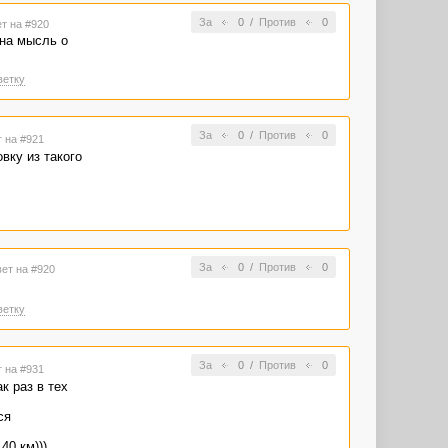
За
0
/
Против
0
ет на #920
 на мысль о
ветку
За
0
/
Против
0
т на #921
вку из такого
За
0
/
Против
0
вет на #920
ветку
За
0
/
Против
0
т на #931
к раз в тех
ся
40 км)))