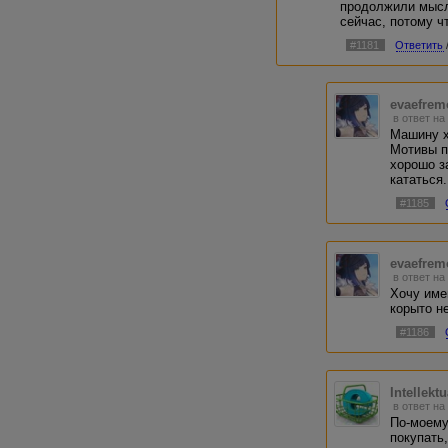
продолжили мысл
сейчас, потому чт
#1181
Ответить
evaefrem
в ответ на
Машину х
Мотивы по
хорошо з
кататься.
#1185
evaefrem
в ответ на
Хочу име
корыто н
#1186
Intellekt
в ответ на
По-моему
покупать,