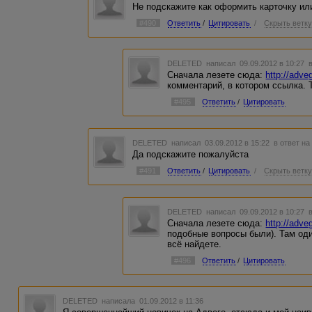
Не подскажите как оформить карточку и
#490
Ответить
/
Цитировать
/
Скрыть ветк
DELETED
написал 09.09.2012 в 10:27
Сначала лезете сюда:
http://adve
комментарий, в котором ссылка. 
#495
Ответить
/
Цитировать
DELETED
написал 03.09.2012 в 15:22
в ответ на
Да подскажите пожалуйста
#491
Ответить
/
Цитировать
/
Скрыть ветк
DELETED
написал 09.09.2012 в 10:27
Сначала лезете сюда:
http://adve
подобные вопросы были). Там оди
всё найдете.
#496
Ответить
/
Цитировать
DELETED
написала 01.09.2012 в 11:36