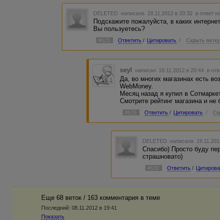
DELETED
написала 18.11.2012 в 20:32
в ответ н
Подскажите пожалуйста, в каких интерне
Вы пользуетесь?
#625
Ответить
/
Цитировать
/
Скрыть ветк
seyl
написал 18.11.2012 в 20:44
в отв
Да, во многих магазинах есть в
WebMoney.
Месяц назад я купил в Сотмарке
Смотрите рейтинг магазина и не 
#626
Ответить
/
Цитировать
/
Ск
DELETED
написала 19.11.201
Спасибо) Просто буду пер
страшновато)
#630
Ответить
/
Цитирова
Еще 68 веток / 163 комментария в темe
Последний:
08.11.2012 в 19:41
Показать