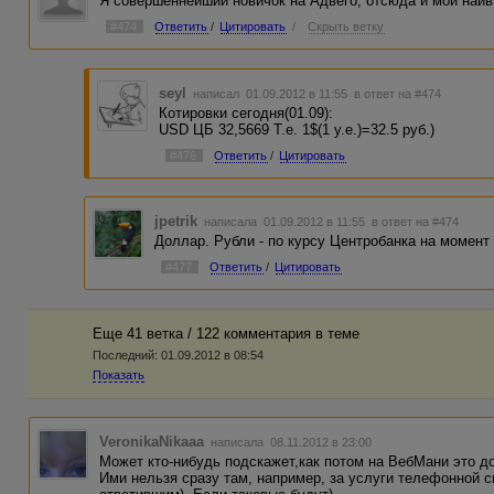
Я совершеннейший новичок на Адвего, отсюда и мой наивны
#474
Ответить
/
Цитировать
/
Скрыть ветку
seyl
написал 01.09.2012 в 11:55
в ответ на #474
Котировки сегодня(01.09):
USD ЦБ 32,5669 Т.е. 1$(1 у.е.)=32.5 руб.)
#476
Ответить
/
Цитировать
jpetrik
написала 01.09.2012 в 11:55
в ответ на #474
Доллар. Рубли - по курсу Центробанка на момент
#477
Ответить
/
Цитировать
Еще 41 ветка / 122 комментария в темe
Последний:
01.09.2012 в 08:54
Показать
VeronikaNikaaa
написала 08.11.2012 в 23:00
Может кто-нибудь подскажет,как потом на ВебМани это д
Ими нельзя сразу там, например, за услуги телефонной 