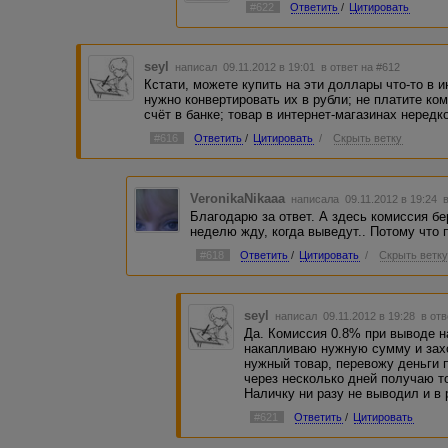
#622
Ответить
/
Цитировать
seyl
написал 09.11.2012 в 19:01
в ответ на #612
Кстати, можете купить на эти доллары что-то в 
нужно конвертировать их в рубли; не платите ко
счёт в банке; товар в интернет-магазинах нередк
#616
Ответить
/
Цитировать
/
Скрыть ветку
VeronikaNikaaa
написала 09.11.2012 в 19:24
Благодарю за ответ. А здесь комиссия бе
неделю жду, когда выведут.. Потому что 
#618
Ответить
/
Цитировать
/
Скрыть ветк
seyl
написал 09.11.2012 в 19:28
в отв
Да. Комиссия 0.8% при выводе 
накапливаю нужную сумму и захо
нужный товар, перевожу деньги п
через несколько дней получаю т
Наличку ни разу не выводил и в 
#621
Ответить
/
Цитировать