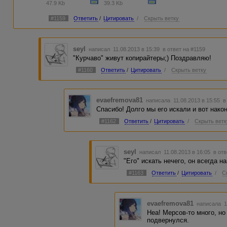
47.9 Kb
39.3 Kb
#1159
Ответить
/
Цитировать
/
Скрыть ветку
seyl
написал 11.08.2013 в 15:39
в ответ на #1159
"Курчаво" живут копирайтеры;) Поздравляю!
#1160
Ответить
/
Цитировать
/
Скрыть ветку
evaefremova81
написала 11.08.2013 в 15:55
в
Спасибо! Долго мы его искали и вот након
#1162
Ответить
/
Цитировать
/
Скрыть ветк
seyl
написал 11.08.2013 в 16:05
в отв
"Его" искать нечего, он всегда н
#1163
Ответить
/
Цитировать
/
С
evaefremova81
написала 1
Неа! Мерсов-то много, но
подвернулся.