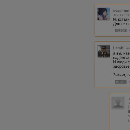
evaefrem
в ответ на
И, кстат
Для них 
#1206
Lambi
на
а вы, на
надёжна
И люди е
здоровье
Значит, 
#1207
П
б
в
в
с