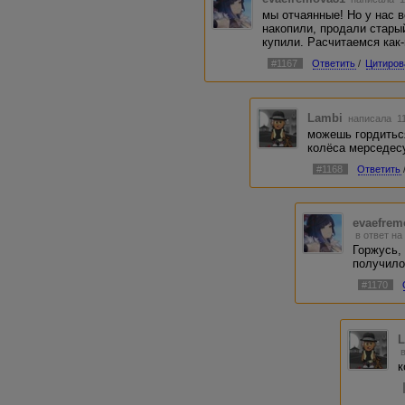
мы отчаянные! Но у нас в
накопили, продали стары
купили. Расчитаемся как
#1167
Ответить
/
Цитиров
Lambi
написала 11
можешь гордиться
колёса мерседесу
#1168
Ответить
evaefrem
в ответ на
Горжусь,
получило
#1170
к