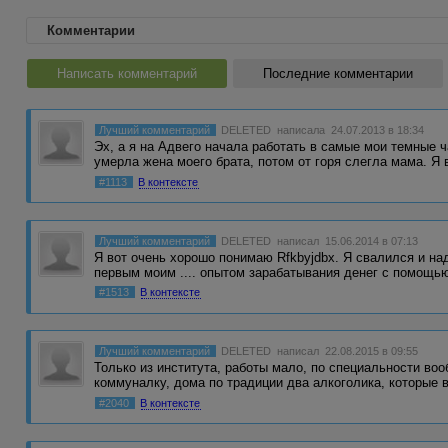
Комментарии
Написать комментарий
Последние комментарии
Лучший комментарий
DELETED
написала 24.07.2013 в 18:34
Эх, а я на Адвего начала работать в самые мои темные 
умерла жена моего брата, потом от горя слегла мама. Я
#1113
В контексте
Лучший комментарий
DELETED
написал 15.06.2014 в 07:13
Я вот очень хорошо понимаю Rfkbyjdbx. Я свалился и над
первым моим .... опытом зарабатывания денег с помощ
#1513
В контексте
Лучший комментарий
DELETED
написал 22.08.2015 в 09:55
Только из института, работы мало, по специальности воо
коммуналку, дома по традиции два алкоголика, которые
#2040
В контексте