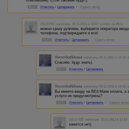
ответившим). Если таковые будут).
#612
Ответить
/
Цитировать
/
Скрыть ветку
DELETED
написала 09.11.2012 в 18:57
в ответ на #612
можно сразу рублями, выбираете оператора ввод
телефона, подтверждаете и все!
#615
Ответить
/
Цитировать
/
Скрыть ветку
VeronikaNikaaa
написала 09.11.2012 в 19:23
Спасибо, буду знать).
#617
Ответить
/
Цитировать
VeronikaNikaaa
написала 09.11.2012 в 19:26
Вы имеете ввиду на ВЕб Мани оплата, а 
услуги не предусмотрены?
#619
Ответить
/
Цитировать
/
Скрыть ветк
DELETED
написала 10.11.2012 в 12:1
кажется нет)