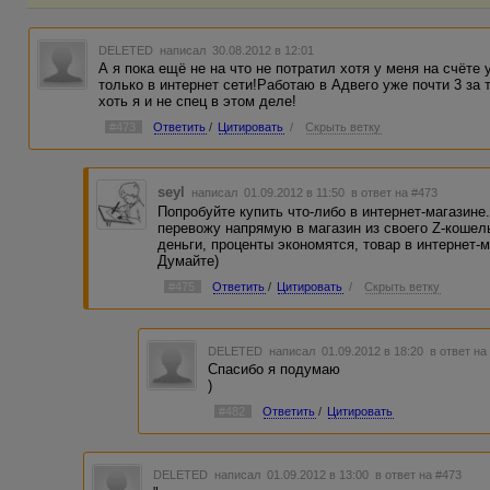
DELETED
написал 30.08.2012 в 12:01
А я пока ещё не на что не потратил хотя у меня на счёте
только в интернет сети!Работаю в Адвего уже почти 3 за
хоть я и не спец в этом деле!
#473
Ответить
/
Цитировать
/
Скрыть ветку
seyl
написал 01.09.2012 в 11:50
в ответ на #473
Попробуйте купить что-либо в интернет-магазине
перевожу напрямую в магазин из своего Z-кошел
деньги, проценты экономятся, товар в интернет-
Думайте)
#475
Ответить
/
Цитировать
/
Скрыть ветку
DELETED
написал 01.09.2012 в 18:20
в ответ на
Спасибо я подумаю
)
#482
Ответить
/
Цитировать
DELETED
написал 01.09.2012 в 13:00
в ответ на #473