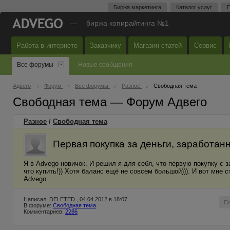
Биржа маркетинга
Каталог услуг
П
—
биржа копирайтинга №1
Работа в интернете
Заказчику
Магазин статей
Сервис
Все форумы
Новые сообщения
Адвего
Форум
Все форумы
Разное
Свободная тема
Свободная тема — Форум Адвего
Разное
/
Свободная тема
Первая покупка за деньги, заработан
Я в Advego новичок. И решил я для себя, что первую покупку с
что купить!)) Хотя баланс ещё не совсем большой))). И вот мне 
Advego.
Написал: DELETED , 04.04.2012 в 18:07
П
В форуме:
Свободная тема
Комментариев:
2286