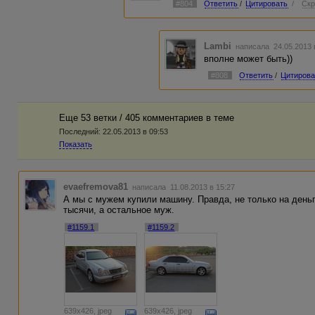
#804
Ответить
/
Цитировать
/
Скр
Lambi
написала 24.05.2013
вполне может быть))
#808
Ответить
/
Цитирова
Еще 53 ветки / 405 комментариев в темe
Последний:
22.05.2013 в 09:53
Показать
evaefremova81
написала 11.08.2013 в 15:27
А мы с мужем купили машину. Правда, не только на деньг
тысячи, а остальное муж.
#1159.1
#1159.2
639x426, jpeg
639x426, jpeg