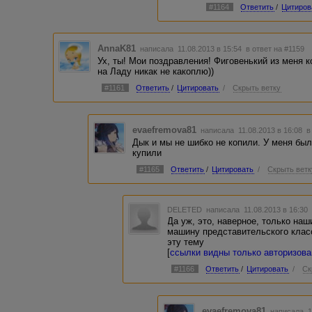
#1164
Ответить
/
Цитиров
AnnaK81
написала 11.08.2013 в 15:54
в ответ на #1159
Ух, ты! Мои поздравления! Фиговенький из меня к
на Ладу никак не какоплю))
#1161
Ответить
/
Цитировать
/
Скрыть ветку
evaefremova81
написала 11.08.2013 в 16:08
в
Дык и мы не шибко не копили. У меня был
купили
#1165
Ответить
/
Цитировать
/
Скрыть ветк
DELETED
написала 11.08.2013 в 16:3
Да уж, это, наверное, только наш
машину представительского класс
эту тему
[
ссылки видны только авторизов
#1166
Ответить
/
Цитировать
/
Ск
evaefremova81
написала 1