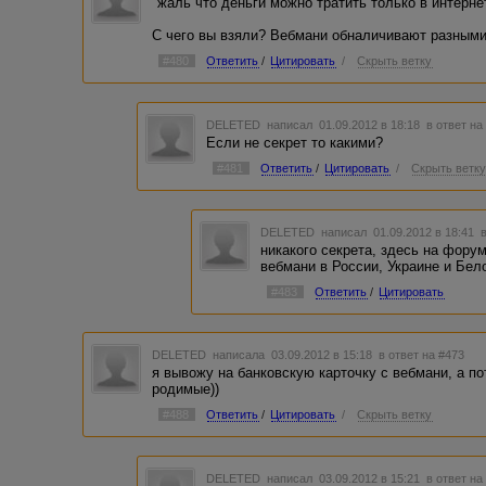
"жаль что деньги можно тратить только в интерне
С чего вы взяли? Вебмани обналичивают разными
#480
Ответить
/
Цитировать
/
Скрыть ветку
DELETED
написал 01.09.2012 в 18:18
в ответ на
Если не секрет то какими?
#481
Ответить
/
Цитировать
/
Скрыть ветк
DELETED
написал 01.09.2012 в 18:41
никакого секрета, здесь на фору
вебмани в России, Украине и Бел
#483
Ответить
/
Цитировать
DELETED
написала 03.09.2012 в 15:18
в ответ на #473
я вывожу на банковскую карточку с вебмани, а п
родимые))
#488
Ответить
/
Цитировать
/
Скрыть ветку
DELETED
написал 03.09.2012 в 15:21
в ответ на