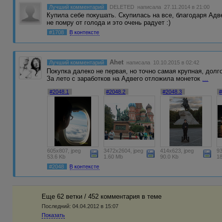
Лучший комментарий
DELETED
написала 27.11.2014 в 21:00
Купила себе покушать. Скупилась на все, благодаря Адве
не помру от голода и это очень радует :)
#1708
В контексте
Ahet
Лучший комментарий
написала 10.10.2015 в 02:42
Покупка далеко не первая, но точно самая крупная, дол
За лето с заработков на Адвего отложила монеток
...
#2048.1
#2048.2
#2048.3
605x807, jpeg
3472x2604, jpeg
414x623, jpeg
93
53.6 Kb
1.60 Mb
90.0 Kb
1
#2048
В контексте
Еще 62 ветки / 452 комментария в темe
Последний:
04.04.2012 в 15:07
Показать