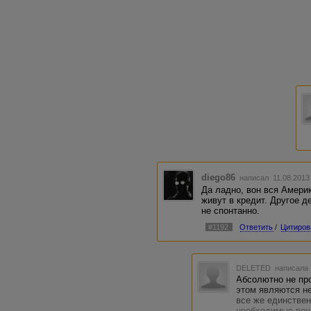
diego86
написал 11.08.2013
Да ладно, вон вся Амери
живут в кредит. Другое д
не спонтанно.
#1192
Ответить
/
Цитиров
DELETED
написала 
Абсолютно не про
этом являются не
все же единстве
необходимые вещи