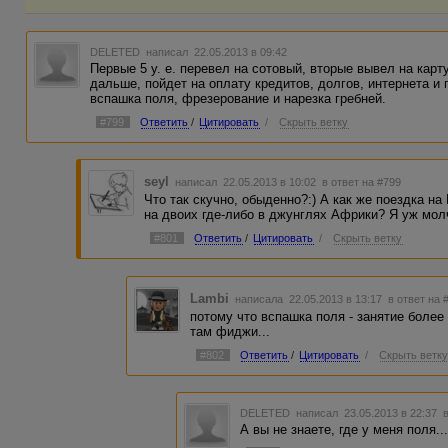
DELETED
написал 22.05.2013 в 09:42
Первые 5 у. е. перевел на сотовый, вторые вывел на карт
дальше, пойдет на оплату кредитов, долгов, интернета и 
вспашка поля, фрезерование и нарезка гребней.
#799
Ответить
/
Цитировать
/
Скрыть ветку
seyl
написал 22.05.2013 в 10:02
в ответ на #799
Что так скучно, обыденно?:) А как же поездка 
на двоих где-либо в джунглях Африки? Я уж молч
#801
Ответить
/
Цитировать
/
Скрыть ветку
Lambi
написала 22.05.2013 в 13:17
в ответ на 
потому что вспашка поля - занятие более
там фиджи...
#802
Ответить
/
Цитировать
/
Скрыть ветк
DELETED
написал 23.05.2013 в 22:37
А вы не знаете, где у меня поля.