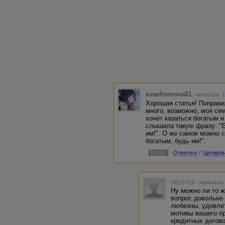
evaefremova81
написала 1
Хорошая статья! Понрави
много, возможно, моя сем
хочет казаться богатым и
слышала такую фразу: "
им!". О же самое можно с
богатым, будь им!".
#1169
Ответить
/
Цитиров
DELETED
написала 
Ну можно ли то ж
вопрос довольно 
любезны, удовле
мотивы вашего п
кредитных догово