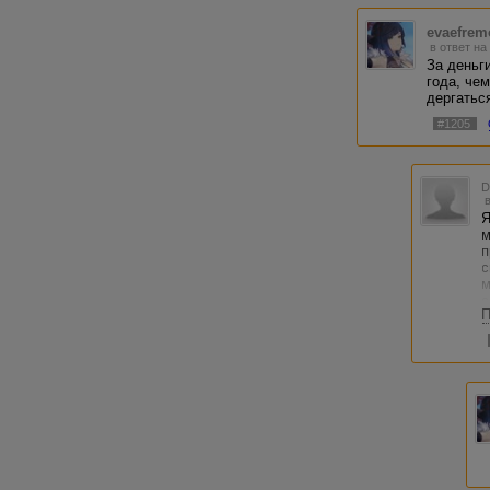
не огляд
люди, мн
evaefrem
интересн
в ответ на
За деньг
года, че
дергатьс
#1205
Я
м
п
с
м
с
П