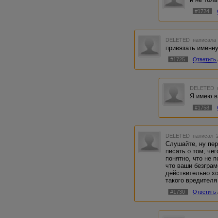
#1724
DELETED
написала 
привязать именну
#1725
Ответить
DELETED
Я имею вв
#1758
DELETED
написал 2
Слушайте, ну пе
писать о том, че
понятно, что не 
что ваши безграм
действительно хо
такого вредителя
#1730
Ответить