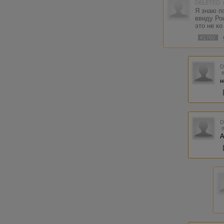
DELETED
Я знаю п
ввиду Ро
это не к
#1760
н
А