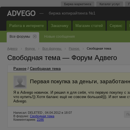
Биржа маркетинга
Каталог услуг
П
—
биржа копирайтинга №1
Работа в интернете
Заказчику
Магазин статей
Сервис
Все форумы
Новые сообщения
Адвего
Форум
Все форумы
Разное
Свободная тема
Свободная тема — Форум Адвего
Разное
/
Свободная тема
Первая покупка за деньги, заработан
Я в Advego новичок. И решил я для себя, что первую покупку с
что купить!)) Хотя баланс ещё не совсем большой))). И вот мне 
Advego.
Написал: DELETED , 04.04.2012 в 18:07
П
В форуме:
Свободная тема
Комментариев:
2286