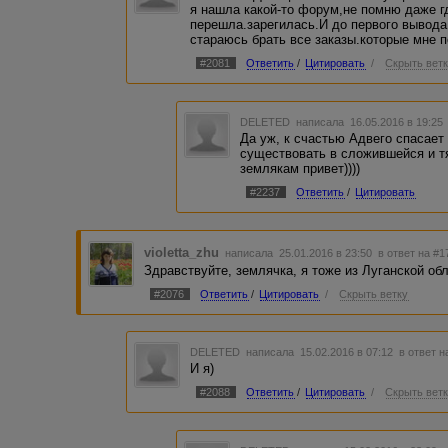
я нашла какой-то форум,не помню даже г
перешла.зарегилась.И до первого вывода
стараюсь брать все заказы.которые мне п
#2081
Ответить
/
Цитировать
/
Скрыть вет
DELETED
написала 16.05.2016 в 19:2
Да уж, к счастью Адвего спасает
существовать в сложившейся и тя
землякам привет))))
#2237
Ответить
/
Цитировать
violetta_zhu
написала 25.01.2016 в 23:50
в ответ на #1
Здравствуйте, землячка, я тоже из Луганской об
#2076
Ответить
/
Цитировать
/
Скрыть ветку
DELETED
написала 15.02.2016 в 07:12
в ответ н
И я)
#2088
Ответить
/
Цитировать
/
Скрыть вет