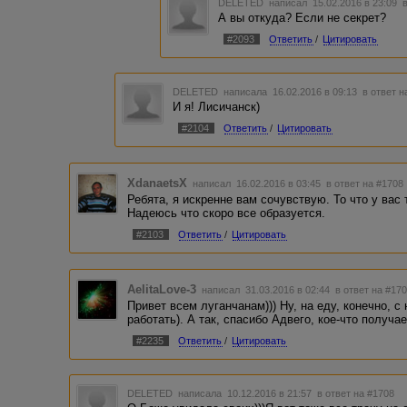
DELETED
написал 15.02.2016 в 23:09
А вы откуда? Если не секрет?
#2093
Ответить
/
Цитировать
DELETED
написала 16.02.2016 в 09:13
в ответ н
И я! Лисичанск)
#2104
Ответить
/
Цитировать
XdanaetsX
написал 16.02.2016 в 03:45
в ответ на #1708
Ребята, я искренне вам сочувствую. То что у вас 
Надеюсь что скоро все образуется.
#2103
Ответить
/
Цитировать
AelitaLove-3
написал 31.03.2016 в 02:44
в ответ на #17
Привет всем луганчанам))) Ну, на еду, конечно, с
работать). А так, спасибо Адвего, кое-что получае
#2235
Ответить
/
Цитировать
DELETED
написала 10.12.2016 в 21:57
в ответ на #1708