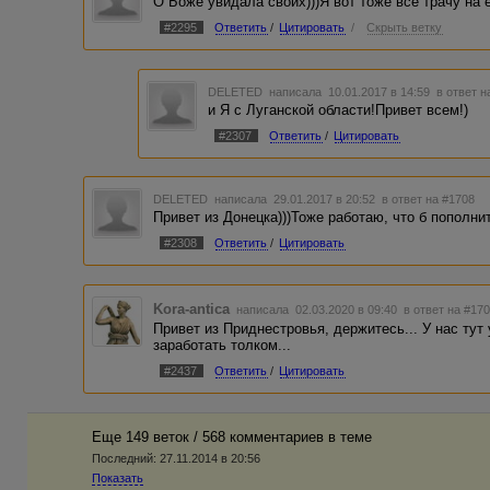
О Боже увидала своих)))Я вот тоже все трачу на е
#2295
Ответить
/
Цитировать
/
Скрыть ветку
DELETED
написала 10.01.2017 в 14:59
в ответ н
и Я с Луганской области!Привет всем!)
#2307
Ответить
/
Цитировать
DELETED
написала 29.01.2017 в 20:52
в ответ на #1708
Привет из Донецка)))Тоже работаю, что б пополни
#2308
Ответить
/
Цитировать
Kora-antica
написала 02.03.2020 в 09:40
в ответ на #17
Привет из Приднестровья, держитесь... У нас тут
заработать толком...
#2437
Ответить
/
Цитировать
Еще 149 веток / 568 комментариев в темe
Последний:
27.11.2014 в 20:56
Показать