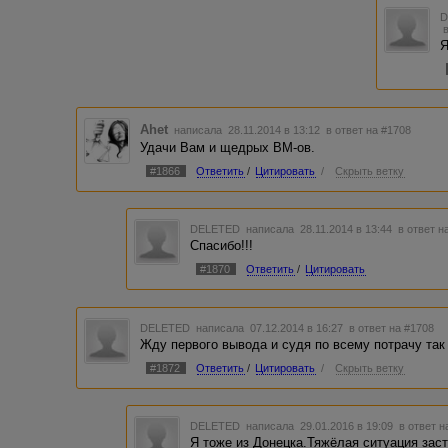
Я
Ahet
написала 28.11.2014 в 13:12
в ответ на #1708
Удачи Вам и щедрых ВМ-ов.
#1866
Ответить
/
Цитировать
/
Скрыть ветку
DELETED
написала 28.11.2014 в 13:44
в ответ н
Спасибо!!!
#1870
Ответить
/
Цитировать
DELETED
написала 07.12.2014 в 16:27
в ответ на #1708
Жду первого вывода и судя по всему потрачу так 
#1872
Ответить
/
Цитировать
/
Скрыть ветку
DELETED
написала 29.01.2016 в 19:09
в ответ н
Я тоже из Донецка.Тяжёлая ситуация заст