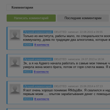
Комментарии
Написать комментарий
Последние комментарии
Лучший комментарий
DELETED
написал 22.08.2015 в 09:55
Только из института, работы мало, по специальности воо
коммуналку, дома по традиции два алкоголика, которые
#2040
В контексте
Лучший комментарий
DELETED
написала 24.07.2013 в 18:34
Эх, а я на Адвего начала работать в самые мои темные 
умерла жена моего брата, потом от горя слегла мама. Я
#1113
В контексте
Лучший комментарий
DELETED
написал 15.06.2014 в 07:13
Я вот очень хорошо понимаю Rfkbyjdbx. Я свалился и над
первым моим .... опытом зарабатывания денег с помощ
#1513
В контексте