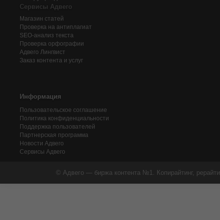
Сервисы Адвего
Магазин статей
Проверка на антиплагиат
SEO-анализ текста
Проверка орфографии
Адвего
Лингвист
Заказ контента и услуг
Информация
Пользовательское соглашение
Политика конфиденциальности
Поддержка пользователей
Партнерская программа
Новости Адвего
Сервисы Адвего
© Адвего — биржа контента №1. Копирайтинг, рерайти