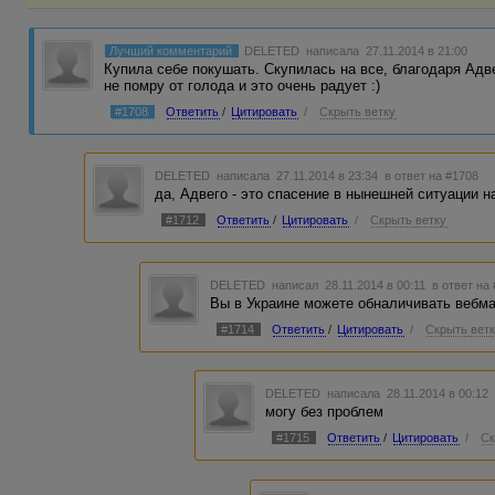
Лучший комментарий
DELETED
написала 27.11.2014 в 21:00
Купила себе покушать. Скупилась на все, благодаря Адве
не помру от голода и это очень радует :)
#1708
Ответить
/
Цитировать
/
Скрыть ветку
DELETED
написала 27.11.2014 в 23:34
в ответ на #1708
да, Адвего - это спасение в нынешней ситуации н
#1712
Ответить
/
Цитировать
/
Скрыть ветку
DELETED
написал 28.11.2014 в 00:11
в ответ на
Вы в Украине можете обналичивать вебм
#1714
Ответить
/
Цитировать
/
Скрыть вет
DELETED
написала 28.11.2014 в 00:1
могу без проблем
#1715
Ответить
/
Цитировать
/
Ск