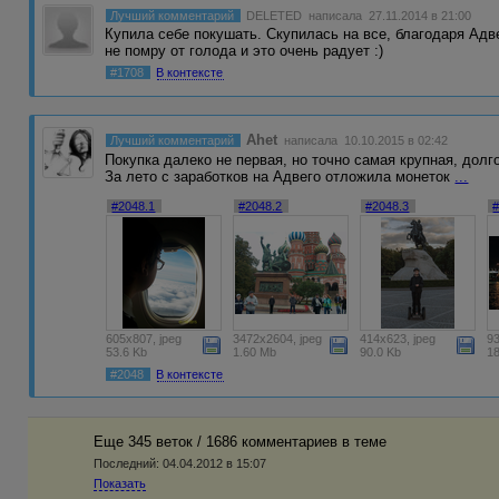
Лучший комментарий
DELETED
написала 27.11.2014 в 21:00
Купила себе покушать. Скупилась на все, благодаря Адве
не помру от голода и это очень радует :)
#1708
В контексте
Ahet
Лучший комментарий
написала 10.10.2015 в 02:42
Покупка далеко не первая, но точно самая крупная, дол
За лето с заработков на Адвего отложила монеток
...
#2048.1
#2048.2
#2048.3
605x807, jpeg
3472x2604, jpeg
414x623, jpeg
93
53.6 Kb
1.60 Mb
90.0 Kb
1
#2048
В контексте
Еще 345 веток / 1686 комментариев в темe
Последний:
04.04.2012 в 15:07
Показать