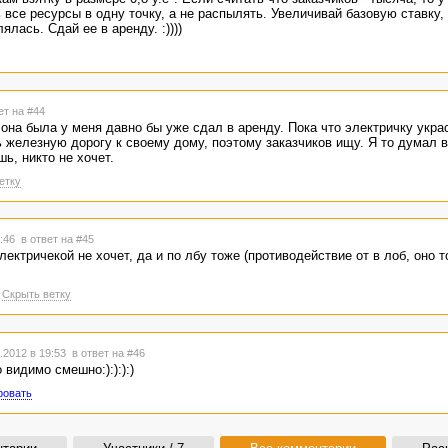
 все ресурсы в одну точку, а не распылять. Увеличивай базовую ставку, 
лась. Сдай ее в аренду. :))))
ет на #44
 она была у меня давно бы уже сдал в аренду. Пока что электричку украс
 железную дорогу к своему дому, поэтому заказчиков ищу. Я то думал в
шь, никто не хочет.
етку
1:46
в ответ на #45
лектричекой не хочет, да и по лбу тоже (противодействие от в лоб, оно т
Скрыть ветку
.2012 в 19:53
в ответ на #46
 видимо смешно:):):):)
ровать