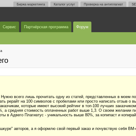
Биржа маркетинга
Каталог услуг
Проверка на антиплагиат
SE
Сервис
Партнёрская программа
Форум
ма
его
. Нужно всего лишь прочитать одну из статей, представленных в моем 
ть рерайт на 100 символов с пробелами или просто написать отзыв о вы
 заказчикам, которые имеют высокий рейтинг в топ-100 лучших заказчик
%, а средняя стоимость оплаченных работ выше 1,3. О своем желании п
ты в Адвего Плагиатус - уникальность выше 80%, за копипаст и копирайт
шкуре" авторов, а я оформлю свой первый заказ и почувствую себя ВМ-о