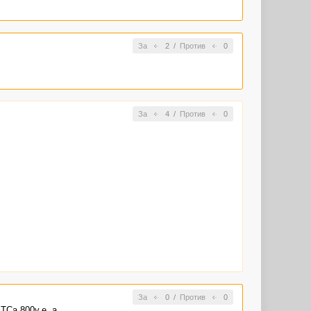
За
2
/
Против
0
За
4
/
Против
0
За
0
/
Против
0
ТСа 800у.е, а