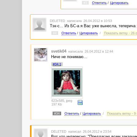
#3
Ответить
/
Цитировать
DELETED
написала 26.04.2012 в 10:53
Тэк-с... Из БС-а я Вас уже вынесла, теперича 
#4
Ответить
/
Цитировать
/
Показать ветку - 26 
svetik04
написала 26.04.2012 в 12:44
Ниче не понимаю...
#34.1
623x585, jpeg
197 Kb
#34
Ответить
/
Цитировать
/
Показать ветку - 9
DELETED
написал 26.04.2012 в 23:54
Вот что интересно: "Предлагаю всем заказчика