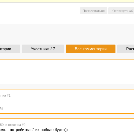
Пожаловаться
нтарии
Участники / 7
Все комментарии
Рас
т на #1
ку
0:50
в ответ на #2
ель - потребитель" их поболе будет))