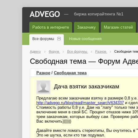
—
биржа копирайтинга №1
Работа в интернете
Заказчику
Магазин статей
Все форумы
Новые сообщения
Адвего
Форум
Все форумы
Разное
Свободная те
Свободная тема — Форум Адв
Разное
/
Свободная тема
Дача взятки заказчикам
Предлагаю всем заказчикам взятку в размере 0,8 у.е
http://advego.ru/blog/read/master_search/634337
и сдела
Стоимость работы 0,8 у.е. Дам на "лапу" только тем
включение меня в свой БС. Процент отказов ниже 10
трем заказчикам, которых выберу сам. Проверяю рабо
Вас включить)))))))
Давайте вместе ломать стереотипы, Вы очутитесь в "
Это не шутка, если кто так подумал.