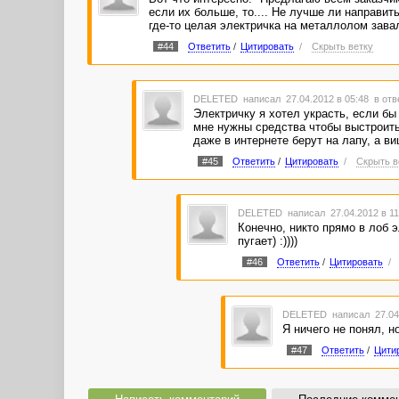
если их больше, то.... Не лучше ли направить
где-то целая электричка на металлолом заваля
#44
Ответить
/
Цитировать
/
Скрыть ветку
DELETED
написал 27.04.2012 в 05:48
в отв
Электричку я хотел украсть, если бы
мне нужны средства чтобы выстроить
даже в интернете берут на лапу, а ви
#45
Ответить
/
Цитировать
/
Скрыть в
DELETED
написал 27.04.2012 в 1
Конечно, никто прямо в лоб э
пугает) :))))
#46
Ответить
/
Цитировать
/
DELETED
написал 27.04
Я ничего не понял, но
#47
Ответить
/
Цити