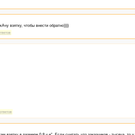
хАчу взятку, чтобы внести обратно))))
ответов
 ответов
м взятку в размере 0,8 у.е". Если считать что заказчиков - тысяча, то у 