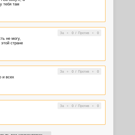
у тебя там
За
0
/
Против
0
ть не могу,
 этой стране
За
0
/
Против
0
о и всех
За
0
/
Против
0