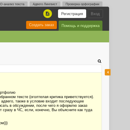
O-анализ текста
Адвего Лингвист
Проверка орфографии
Регистрация
Вход
A
Создать заказ
Помощь и поддержка
портфолио
бранном тексте (оголтелая критика приветствуется).
ом адвего, также в условие входит последующее
исать в обсуждении, после чего я оформлю заказ
 сразу в ЧС, если, конечно, Вы объясните как туда
м)))