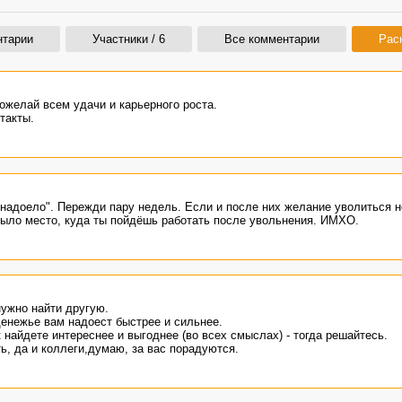
нтарии
Участники / 6
Все комментарии
Рас
ожелай всем удачи и карьерного роста.
такты.
 надоело". Пережди пару недель. Если и после них желание уволиться н
 было место, куда ты пойдёшь работать после увольнения. ИМХО.
нужно найти другую.
денежье вам надоест быстрее и сильнее.
 найдете интереснее и выгоднее (во всех смыслах) - тогда решайтесь.
ь, да и коллеги,думаю, за вас порадуются.