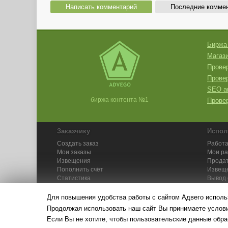
Написать комментарий
Последние комме
Биржа
Магази
Провер
Прове
SEO а
биржа контента №1
Провер
Заказчику
Испол
Создать заказ
Работа
Мои заказы
Мои р
Извещения
Продат
Пополнить счёт
Извещ
Статистика
Вывод 
API
Инстру
Для повышения удобства работы с сайтом Адвего исполь
Продолжая использовать наш сайт Вы принимаете усло
Если Вы не хотите, чтобы пользовательские данные обра
© Адвего — биржа контен