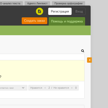
O-анализ текста
Адвего Лингвист
Проверка орфографии
Регистрация
Вход
A
Создать заказ
Помощь и поддержка
?
Нравится
2
/
Не нравится
0