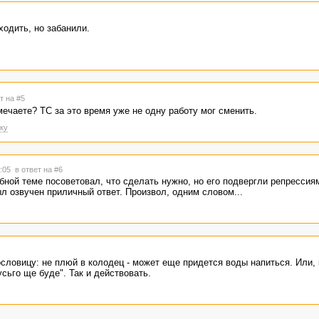
ходить, но забанили.
т на #5
мечаете? ТС за это время уже не одну работу мог сменить.
ку
3:05
в ответ на #6
бной теме посоветовал, что сделать нужно, но его подвергли репрессия
ыл озвучен приличный ответ. Произвол, одним словом...
словицу: не плюй в колодец - может еще придется воды напиться. Или, к
 усьго ще буде". Так и действовать.