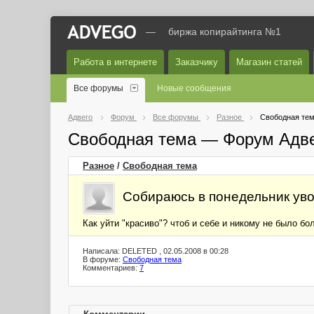
—
биржа копирайтинга №1
Работа в интернете
Заказчику
Магазин статей
Все форумы
Новые сообщения
Адвего
Форум
Все форумы
Разное
Свободная те
Свободная тема — Форум Адв
Разное
/
Свободная тема
Собираюсь в понедельник уво
Как уйти "красиво"? чтоб и себе и никому не было бо
Написала: DELETED , 02.05.2008 в 00:28
В форуме:
Свободная тема
Комментариев:
7