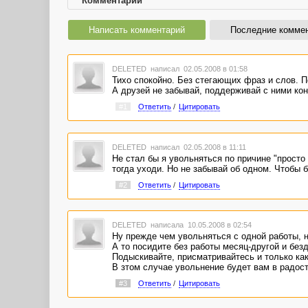
Комментарии
Написать комментарий
Последние комме
DELETED
написал 02.05.2008 в 01:58
Тихо спокойно. Без стегающих фраз и слов. П
А друзей не забывай, поддерживай с ними кон
#1
Ответить
/
Цитировать
DELETED
написал 02.05.2008 в 11:11
Не стал бы я увольняться по причине "просто
тогда уходи. Но не забывай об одном. Чтобы
#2
Ответить
/
Цитировать
DELETED
написала 10.05.2008 в 02:54
Ну прежде чем увольняться с одной работы, 
А то посидите без работы месяц-другой и без
Подыскивайте, присматривайтесь и только как
В зтом случае увольнение будет вам в радост
#3
Ответить
/
Цитировать