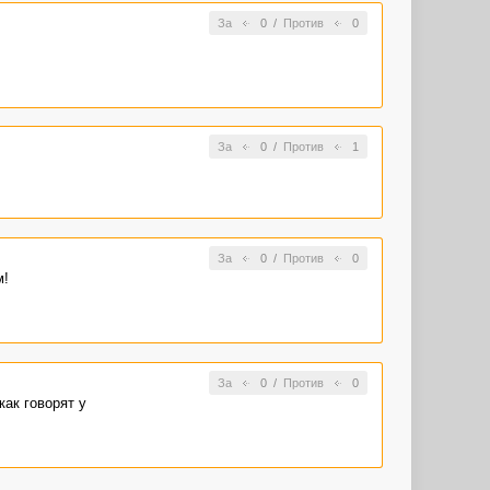
За
0
/
Против
0
За
0
/
Против
1
За
0
/
Против
0
м!
За
0
/
Против
0
ак говорят у