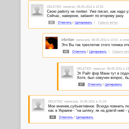
DELETED
написал 08.05.2011 в 12:55
Свою работу не любил. Уже писал, как надо у
Сейчас, наверное, забанят по второму разу.
#5
Ответить
/
Цитировать
/
Скрыть ветку
irbritan
написала 08.05.2011 в 13:01
в отве
Это Вы так трехлетие этого топика от
#6
Ответить
/
Цитировать
/
Скрыть вет
DELETED
написал 08.05.2011 в 1
Эт Райт фор Мани тут в подо
Хотя, был озвучен вопрос, б
#7
Ответить
/
Цитировать
DELETED
написала 23.06.2011 в 21:24
Мое мнение,субъективное. Всегда помнить по
нас в Украине - "на шляху, як на довгій ниві -
#8
Ответить
/
Цитировать