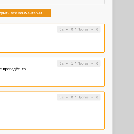
крыть все комментарии
За
0
/
Против
0
За
1
/
Против
0
е пропадёт, то
За
0
/
Против
0