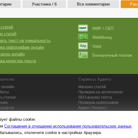
нтарии
Участники / 6
Все комментарии
Рас
 статей
МИР / СБП
н статей
WebMoney
ить текст на уникальность
Volet
рка орфографии онлайн
нализ онлайн
Безналичный платеж
ка качества текста
нителю
Сервисы Адвего
 онлайн
Магазин статей
аботы
Проверка на антиплагиат
ь статью
SEO-анализ текста
ения
Проверка орфографии
средств
Адвего
Лингвист
кции для исполнителей
Заказ контента и услуг
зует файлы cookie.
вия
Соглашения в отношении использования пользовательских данных
.
батывались, отключите cookie в настройках браузера.
та №1. Копирайтинг, рерайтинг, переводы,
работа на дому
: поставщик ун