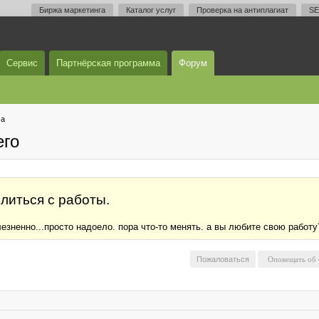
Биржа маркетинга
Каталог услуг
Проверка на антиплагиат
SE
Сервис
Партнёрская программа
Форум
ма
его
литься с работы.
лезненно...просто надоело. пора что-то менять. а вы любите свою работу
Пожаловаться