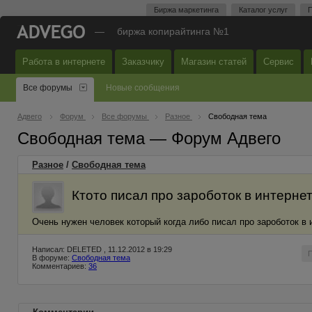
Биржа маркетинга
Каталог услуг
П
—
биржа копирайтинга №1
Работа в интернете
Заказчику
Магазин статей
Сервис
Все форумы
Новые сообщения
Адвего
Форум
Все форумы
Разное
Свободная тема
Свободная тема — Форум Адвего
Разное
/
Свободная тема
Ктото писал про зароботок в интернет
Очень нужен человек который когда либо писал про зароботок в 
Написал: DELETED , 11.12.2012 в 19:29
В форуме:
Свободная тема
Комментариев:
36