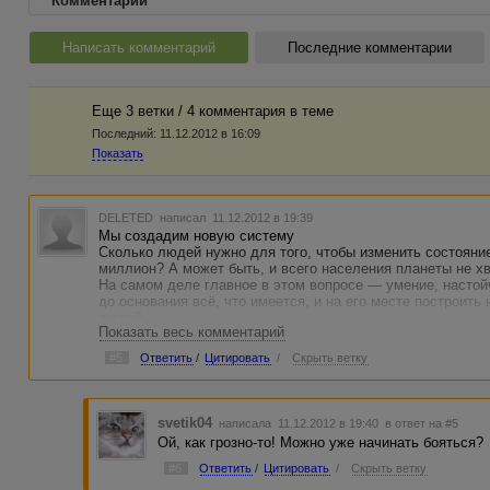
Комментарии
Написать комментарий
Последние комментарии
Еще 3 ветки / 4 комментария в темe
Последний:
11.12.2012 в 16:09
Показать
DELETED
написал 11.12.2012 в 19:39
Мы создадим новую систему
Сколько людей нужно для того, чтобы изменить состояни
миллион? А может быть, и всего населения планеты не х
На самом деле главное в этом вопросе — умение, настой
до основания всё, что имеется, и на его месте построить
людей.
Показать весь комментарий
Нас всего 300, и вы о нас уже слышали. Мы - те самые л
Форекс, заставляющего вкладывать в себя огромные сум
#5
Ответить
/
Цитировать
/
Скрыть ветку
заработка.
Мы уже сообщали, что сотрём традиционные представлен
Взамен мы дадим вам альтернативу — мир, в котором вы
зарабатывать, вопреки мнениям глав транснациональных 
svetik04
написала 11.12.2012 в 19:40
в ответ на #5
подобных им.
Ой, как грозно-то! Можно уже начинать бояться?
Не каждый осмелился бы построить новый валютный рыно
занятие, которое требует определённых познаний в самых
#6
Ответить
/
Цитировать
/
Скрыть ветку
стращать. Но бояться следует тем, кто окажется по ту ст