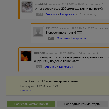
svetik04
написала 11.12.2012 в 19:54
в ответ на #10
А ты собери еще 299 долбо... кхм и попробуй!
#15
Ответить
/
Цитировать
/
Скрыть ветку
DELETED
написал 11.12.2012 в 20:17
в ответ на
Невероятно в точку! )))))
#25
Ответить
/
Цитировать
irbritan
написала 11.12.2012 в 19:54
в ответ на #10
Это смотря сколько у них денег в кармане - вы т
обрушить, но даже пощекотать
#16
Ответить
/
Цитировать
Еще 3 ветки / 17 комментариев в темe
Последний:
11.12.2012 в 16:23
Показать
Написать комментарий
Последние комментарии