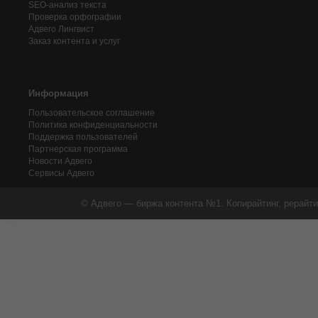
SEO-анализ текста
Проверка орфографии
Адвего
Лингвист
Заказ контента и услуг
Информация
Пользовательское соглашение
Политика конфиденциальности
Поддержка пользователей
Партнерская программа
Новости Адвего
Сервисы Адвего
© Адвего — биржа контента №1. Копирайтинг, рерайти