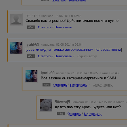
DELETED
написал 18.06.2014 в 13:43
Спасибо вам огромное! Действительно все что нужно!
#52
Ответить
/
Цитировать
lyutik69
написала 01.08.2014 в 09:04
[
ссылки видны только авторизованным пользователям
]
#53
Ответить
/
Цитировать
/
Скрыть ветку
lyutik69
написала 01.08.2014 в 09:05
в ответ на #53
Всё важное об интернет-маркетинге и SMM
#54
Ответить
/
Цитировать
/
Скрыть ветку
50westj5
написал 01.08.2014 в 22:02
в ответ н
ну что памятку брать будете или нет?
#56
Ответить
/
Цитировать