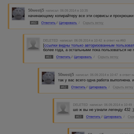
50westj5
написал 06.09.2014 в 10:35
начинающему копирайтеру все эти сервисы и прохрюшки
#60
Ответить
/
Цитировать
/
Скрыть ветку
DELETED
написал 06.09.2014 в 10:42
в ответ на #60
[
ссылки видны только авторизованным пользова
более года, а остальными пока пользоваться не
#61
Ответить
/
Цитировать
/
Скрыть ветку
50westj5
написал 06.09.2014 в 10:47
в ответ н
так у вас всего одна работа выполнена. 
#62
Ответить
/
Цитировать
/
Скрыть ветку
DELETED
написал 06.09.2014 в 10:49
шо ж вы не узнали легенду 432 ;
#63
Ответить
/
Цитировать
/
Скр