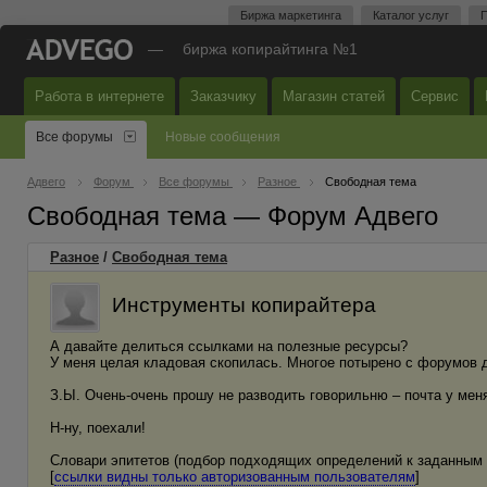
Биржа маркетинга
Каталог услуг
П
—
биржа копирайтинга №1
Работа в интернете
Заказчику
Магазин статей
Сервис
Все форумы
Новые сообщения
Адвего
Форум
Все форумы
Разное
Свободная тема
Свободная тема — Форум Адвего
Разное
/
Свободная тема
Инструменты копирайтера
А давайте делиться ссылками на полезные ресурсы?
У меня целая кладовая скопилась. Многое потырено с форумов др
З.Ы. Очень-очень прошу не разводить говорильню – почта у меня
Н-ну, поехали!
Словари эпитетов (подбор подходящих определений к заданным 
[
ссылки видны только авторизованным пользователям
]