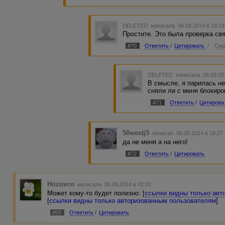
DELETED
написала 06.09.2014 в 18:1
Простите. Это была проверка свя
#70
Ответить
/
Цитировать
/
Скр
DELETED
написала 06.09.20
В смысле, я парилась не
сняли ли с меня блокиро
#71
Ответить
/
Цитирова
50westj5
написал 06.09.2014 в 18:2
да не меня а на него!
#72
Ответить
/
Цитировать
Hozuvco
написала 06.09.2014 в 02:02
Может кому-то будет полезно: [
ссылки видны только авт
[
ссылки видны только авторизованным пользователям
]
#58
Ответить
/
Цитировать