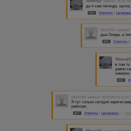
50westj5
написал 06.09.20
да я сам легенда. шутка 
#64
Ответить
/
Цитирова
DELETED
написал 
дык Опера, а теп
#65
Ответить
/
50westj5
в том то
давно са
наверно 
#66
О
DELETED
написал 06.09.2014 в 11:04
Я тут только сегодня зарегистри
работаю.
#67
Ответить
/
Цитировать
/
Скр
50westj5
написал 06.09.201