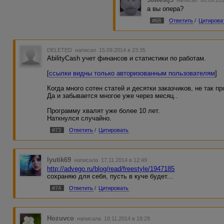
а вы опера?
#68
Ответить
/
Цитирова
DELETED
написал 15.09.2014 в 23:35
AbilityCash учет финансов и статистики по работам.
[
ссылки видны только авторизованным пользователям
]
Когда много сотен статей и десятки заказчиков, не так пр
Да и забывается многое уже через месяц..
Программу хвалят уже более 10 лет.
Наткнулся случайно.
#73
Ответить
/
Цитировать
lyutik69
написала 17.11.2014 в 12:49
http://advego.ru/blog/read/freestyle/1947185
сохраняю для себя, пусть в куче будет...
#74
Ответить
/
Цитировать
Hozuvco
написала 18.11.2014 в 19:29