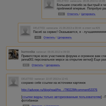
DELETED
написала 28.05.2013 в 14:4
Большое спасибо за быстрый и че
проблемой впервые. Попробую ра
#36
Ответить
/
Цитировать
DELETED
написала 21.09.2013 в 00:44
в ответ на #29
Пасиб за сервис! Оказывается, я - лучшаяяяяяяяя!!!!!
#46
Ответить
/
Цитировать
kurnoska
написал 09.05.2013 в 09:59
Приветствую всех участников форума и огромное вам спа
janna001 персональное мерси за открытие ветки)) Еще ра
#30
Ответить
/
Цитировать
DELETED
написал 22.07.2013 в 12:41
сохраню себе ссылки на источники картинок
http://advego.ru/blog/read/fre.../780228#comment53376
[
ссылки видны только авторизованным пользователям
] -
фотобанках