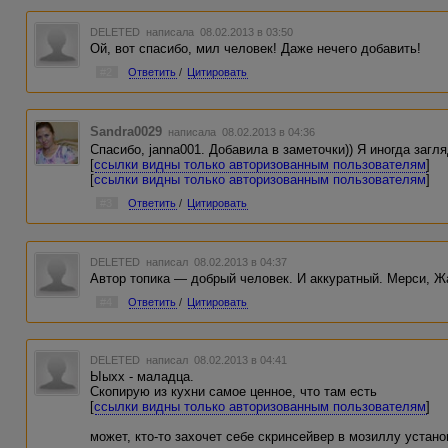
DELETED
написала 08.02.2013 в 03:50
Ой, вот спасибо, мил человек! Даже нечего добавить!
#2
Ответить
/
Цитировать
Sandra0029
написала 08.02.2013 в 04:36
Спасибо, janna001. Добавила в заметочки)) Я иногда заг
[
ссылки видны только авторизованным пользователям
]
[
ссылки видны только авторизованным пользователям
]
#3
Ответить
/
Цитировать
DELETED
написал 08.02.2013 в 04:37
Автор топика — добрый человек. И аккуратный. Мерси, Ж
#4
Ответить
/
Цитировать
DELETED
написал 08.02.2013 в 04:41
Ыыхх - маладца.
Скопирую из кухни самое ценное, что там есть
[
ссылки видны только авторизованным пользователям
]
может, кто-то захочет себе скринсейвер в мозиллу установ