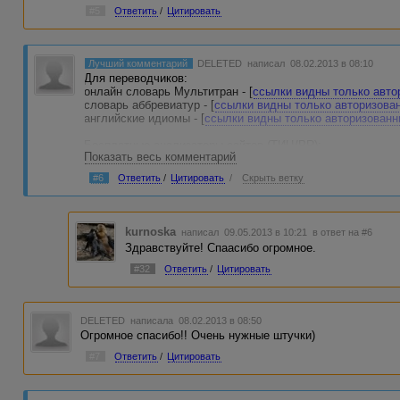
#5
Ответить
/
Цитировать
Лучший комментарий
DELETED
написал 08.02.2013 в 08:10
Для переводчиков:
онлайн словарь Мультитран - [
ссылки видны только авт
словарь аббревиатур - [
ссылки видны только авторизова
английские идиомы - [
ссылки видны только авторизован
Бесплатные анализаторы сайтов (ТИЦ/PR):
Показать весь комментарий
[
ссылки видны только авторизованным пользователям
]
[
ссылки видны только авторизованным пользователям
]
#6
Ответить
/
Цитировать
/
Скрыть ветку
[
ссылки видны только авторизованным пользователям
]
определение позиций сайтов в поисковой выдаче - [
ссылк
пользователям
]
kurnoska
написал 09.05.2013 в 10:21
в ответ на #6
Здравствуйте! Спаасибо огромное.
SEO-штучки:
анализатор релевантности текстов - [
ссылки видны тольк
#32
Ответить
/
Цитировать
плотность ключевых слов - [
ссылки видны только автор
Просто мой любимый сайт, откуда часто напитываюсь ид
инфографика по-русски - [
ссылки видны только авториз
DELETED
написала 08.02.2013 в 08:50
Огромное спасибо!! Очень нужные штучки)
#7
Ответить
/
Цитировать