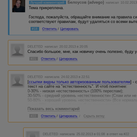
Белоусов (advego)
Лучший комментарий
написал 10.02.2013
Тема прикреплена.
Господа, пожалуйста, обращайте внимание на правила с
соответствуют правилам, будут удаляться со всеми вы
#18
Ответить
/
Цитировать
DELETED
написал 20.02.2013 в 20:05
Спасибо большое, мне, как новичку очень полезно, буду у
#21
Ответить
/
Цитировать
DELETED
написала 24.02.2013 в 22:51
[
ссылки видны только авторизованным пользователям
] -
текст на сайте на "естественность". И чтоб понятнее:
0-30% - низкая «естественность» (100% переспам);
30-50% - средний уровень «естественности» (Спам или не 
50-80% - хороший уровень «естественности» (Все нормаль
выше 80% - идеальный текст (Без комментариев).
Показать весь комментарий
#22
Ответить
/
Цитировать
/
Скрыть ветку
DELETED
написала 25.02.2013 в 01:08
в ответ на #22