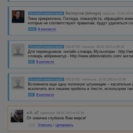
Белоусов (advego)
Лучший комментарий
написал 10.02.2013
Тема прикреплена. Господа, пожалуйста, обращайте вни
которые не соответствуют правилам, будут удаляться с
#18
В контексте
Лучший комментарий
DELETED
написал 08.02.2013 в 08:10
Для переводчиков: онлайн словарь Мультитран - http://w
словарь аббревиатур - http://www.abbreviations.com/ анг
#6
В контексте
Лучший комментарий
DELETED
написала 10.02.2013 в 01:06
Вспомнила еще одну полезную штукенцию – касательно р
исключить все лишние пробелы в тексте, используем та
#8
В контексте
e-li_a7
написала 08.02.2013 в 03:18
От новичка глубокое Вам мерси!
#1
Ответить
/
Цитировать