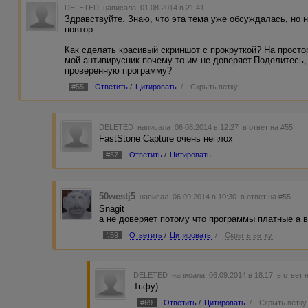
DELETED
написала 01.08.2014 в 21:41
Здравствуйте. Знаю, что эта тема уже обсуждалась, но 
повтор.
Как сделать красивый скриншот с прокруткой? На просто
мой антивирусник почему-то им не доверяет.Поделитесь, 
проверенную программу?
#55
Ответить
/
Цитировать
/
Скрыть ветку
DELETED
написала 06.08.2014 в 12:27
в ответ на #55
FastStone Capture очень неплох
#57
Ответить
/
Цитировать
50westj5
написал 06.09.2014 в 10:30
в ответ на #55
Snagit
а не доверяет потому что программы платные а в
#59
Ответить
/
Цитировать
/
Скрыть ветку
DELETED
написала 06.09.2014 в 18:17
в ответ 
Тьфу)
#69
Ответить
/
Цитировать
/
Скрыть ветку