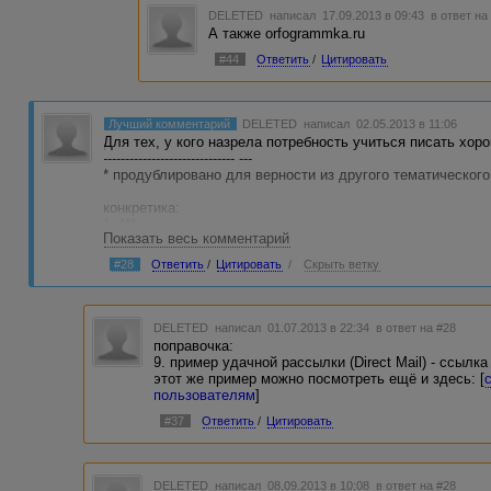
DELETED
написал 17.09.2013 в 09:43
в ответ на
А также orfogrammka.ru
#44
Ответить
/
Цитировать
Лучший комментарий
DELETED
написал 02.05.2013 в 11:06
Для тех, у кого назрела потребность учиться писать хо
------------------------------ ---
* продублировано для верности из другого тематического
конкретика:
1. ***
Показать весь комментарий
2. "Как написать эффективный продающий текст за 60 м
Берестнева) - [
ссылки видны только авторизованным по
#28
Ответить
/
Цитировать
/
Скрыть ветку
3. "10 психологических хитростей, с помощью которых мо
только авторизованным пользователям
]
4. "5 правил работающей рекламы для малого и среднего 
авторизованным пользователям
]
DELETED
написал 01.07.2013 в 22:34
в ответ на #28
поправочка:
блоги мастеров онлайн-рекламы и продаж:
9. пример удачной рассылки (Direct Mail) - ссылк
5. ***
этот же пример можно посмотреть ещё и здесь: [
6. ***
пользователям
]
7. ***
8. ***
#37
Ответить
/
Цитировать
примеры действительно продающих текстов:
9. пример удачной рассылки (Direct Mail) - [
ссылки видны
10. пример офигительной, имхо, продажи живого тренинга 
DELETED
написал 08.09.2013 в 10:08
в ответ на #28