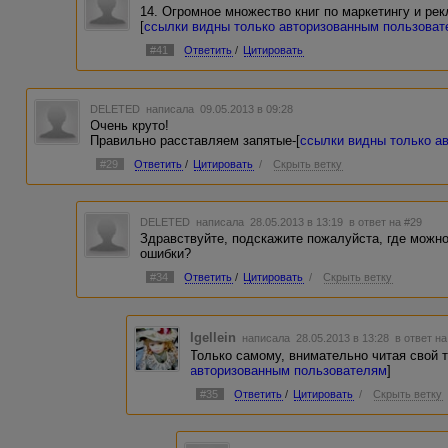
авторизованным пользователям
] (обратите внимание на 
14. Огромное множество книг по маркетингу и ре
11. тоже интересный пример продажи мастер-класса - [
сс
[
ссылки видны только авторизованным пользова
пользователям
] (тут главная фишка в структуре и в офо
#41
Ответить
/
Цитировать
ну и на десерт, две очень полезные библиотеки:
12. электронная библиотека русской версии "Школы прода
только авторизованным пользователям
]
DELETED
написала 09.05.2013 в 09:28
13. библиотека практической психологии «ПСИ-ФАКТОРА»
Очень круто!
авторизованным пользователям
]
Правильно расставляем запятые-[
ссылки видны только а
#29
Ответить
/
Цитировать
/
Скрыть ветку
DELETED
написала 28.05.2013 в 13:19
в ответ на #29
Здравствуйте, подскажите пожалуйста, где можно
ошибки?
#34
Ответить
/
Цитировать
/
Скрыть ветку
Igellein
написала 28.05.2013 в 13:28
в ответ на
Только самому, внимательно читая свой те
авторизованным пользователям
]
#35
Ответить
/
Цитировать
/
Скрыть ветку