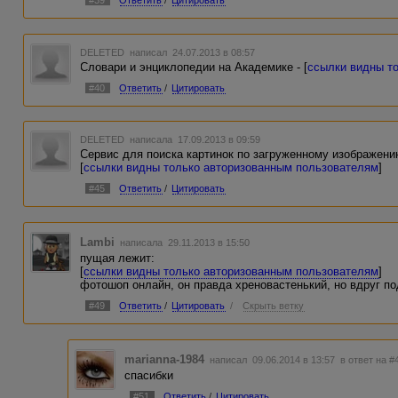
#39
Ответить
/
Цитировать
DELETED
написал 24.07.2013 в 08:57
Словари и энциклопедии на Академике - [
ссылки видны т
#40
Ответить
/
Цитировать
DELETED
написала 17.09.2013 в 09:59
Сервис для поиска картинок по загруженному изображению
[
ссылки видны только авторизованным пользователям
]
#45
Ответить
/
Цитировать
Lambi
написала 29.11.2013 в 15:50
пущая лежит:
[
ссылки видны только авторизованным пользователям
]
фотошоп онлайн, он правда хреновастенький, но вдруг по
#49
Ответить
/
Цитировать
/
Скрыть ветку
marianna-1984
написал 09.06.2014 в 13:57
в ответ на #
спасибки
#51
Ответить
/
Цитировать