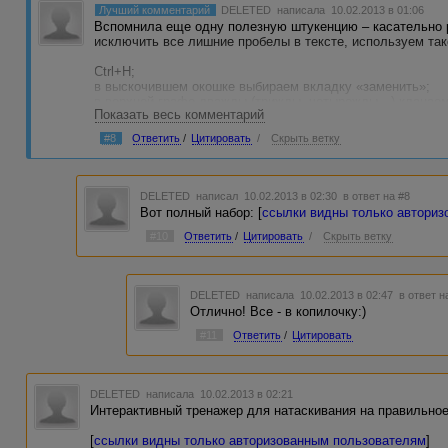
Лучший комментарий
DELETED
написала 10.02.2013 в 01:06
Вспомнила еще одну полезную штукенцию – касательно р
исключить все лишние пробелы в тексте, используем так
Ctrl+H;
в выскочившем окошке выбираем вкладку «заменить»;
в верхней графе дважды (трижды, четырежды…) клацаем 
Показать весь комментарий
курсор устанавливаем в начало текста;
выбираем «заменить все».
#8
Ответить
/
Цитировать
/
Скрыть ветку
Вуаля – все случайные двойные, тройные… и т.д. пробе
DELETED
написал 10.02.2013 в 02:30
в ответ на #8
Вот полный набор: [
ссылки видны только автори
#10
Ответить
/
Цитировать
/
Скрыть ветку
DELETED
написала 10.02.2013 в 02:47
в ответ н
Отлично! Все - в копилочку:)
#11
Ответить
/
Цитировать
DELETED
написала 10.02.2013 в 02:21
Интерактивный тренажер для натаскивания на правильное 
[
ссылки видны только авторизованным пользователям
]