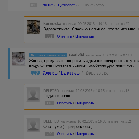
#9
Ответить
/
Цитировать
/
Скрыть ветку
kurnoska
написал 09.05.2013 в 10:16
в ответ на #9
Здравствуйте! Спасибо большое, это то что мне 
#31
Ответить
/
Цитировать
svetik04
Лучший комментарий
написала 10.02.2013 в 07:13
Жанна, предлагаю попросить админов прикрепить эту тем
виду. Очень полезные ссылки, особенно для новичков.
#12
Ответить
/
Цитировать
/
Скрыть ветку
DELETED
написал 10.02.2013 в 10:15
в ответ на #12
Поддерживаю
#16
Ответить
/
Цитировать
DELETED
написала 10.02.2013 в 19:36
в ответ на #12
Оно - уже:) Прикреплено:)
#20
Ответить
/
Цитировать