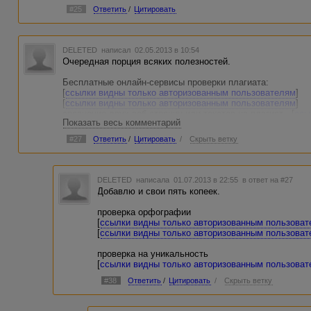
#25
Ответить
/
Цитировать
DELETED
написал 02.05.2013 в 10:54
Очередная порция всяких полезностей.
Бесплатные онлайн-сервисы проверки плагиата:
[
ссылки видны только авторизованным пользователям
]
[
ссылки видны только авторизованным пользователям
]
сравнение двух веб-страниц или текстов на плагиат - [
ссы
Показать весь комментарий
пользователям
]
#27
Ответить
/
Цитировать
/
Скрыть ветку
Пунктуационные знаки и специальные символы в поисковы
Гугла:
[
ссылки видны только авторизованным пользователям
]
DELETED
написала 01.07.2013 в 22:55
в ответ на #27
Как сделать контекстное объявление эффективным - сове
Добавлю и свои пять копеек.
[
ссылки видны только авторизованным пользователям
]
проверка орфографии
[
ссылки видны только авторизованным пользова
[
ссылки видны только авторизованным пользова
проверка на уникальность
[
ссылки видны только авторизованным пользова
#38
Ответить
/
Цитировать
/
Скрыть ветку