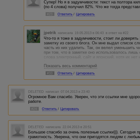
Супер! Но я в задумчивости: текст на полтора к
(по 4 слова) получил 82%. Что же тогда предста
#23
Ответить
/
Цитировать
jpetrik
написала 19.05.2013 в 06:43
в ответ на #22
Что-то я тоже в задумчивости, стоит ли доверять
заметку из своего блога. Он мне выдал список с
часть из них удалить. Так, он велел уменьшить чи
при том, что в заметке оно использовалось лишь
слова электронный, сайт и японский, хотя их нет 
/
Показать весь комментарий
#33
Ответить
/
Цитировать
DELETED
написал 07.04.2013 в 23:40
Огромное Вам спасибо. Уверен, что эти ссылки мне здоро
работе.
#24
Ответить
/
Цитировать
DELETED
написала 22.04.2013 в 20:51
Большое спасибо за очень полезные ссылки))). Сегодня 
грамотность. Уверена, что они пригодятся людям с любы