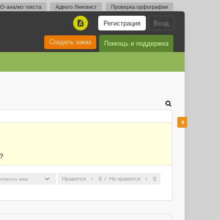
O-анализ текста
Адвего Лингвист
Проверка орфографии
Регистрация
Вход
A
Создать заказ
Помощь и поддержка
?
Нравится
0
/
Не нравится
0