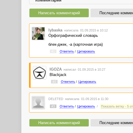
Комментарии
Написать комментарий
Последние комме
lybaska
написала 01.09.2015 в 10:12
Орфографический словарь
блек-джек, -а (карточная игра)
#1
Ответить
/
Цитировать
IGOZA
написал 01.09.2015 в 10:27
Blackjack
#2
Ответить
/
Цитировать
DELETED
написала 01.09.2015 в 11:30
#3
Ответить
/
Цитировать
/
Показать ветку - 5 о
Написать комментарий
Последние комме