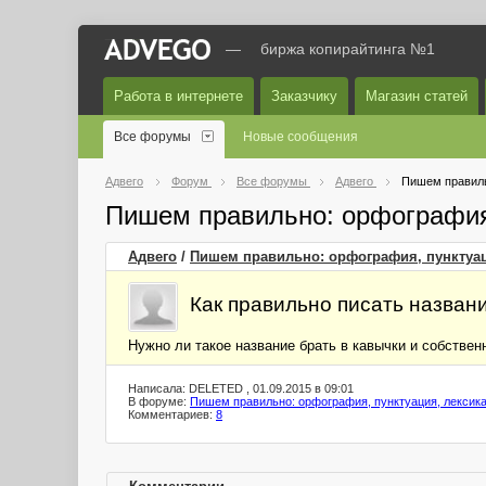
—
биржа копирайтинга №1
Работа в интернете
Заказчику
Магазин статей
Все форумы
Новые сообщения
Адвего
Форум
Все форумы
Адвего
Пишем правиль
Пишем правильно: орфография
Адвего
/
Пишем правильно: орфография, пунктуац
Как правильно писать назван
Нужно ли такое название брать в кавычки и собствен
Написала: DELETED , 01.09.2015 в 09:01
В форуме:
Пишем правильно: орфография, пунктуация, лексик
Комментариев:
8