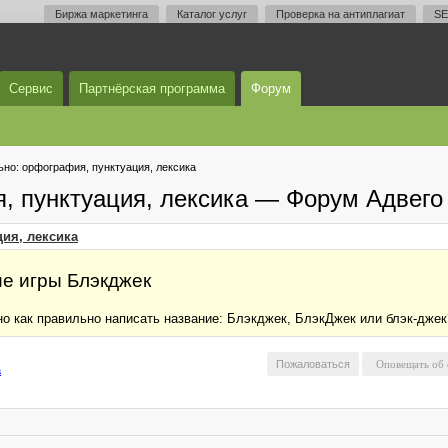
Биржа маркетинга
Каталог услуг
Проверка на антиплагиат
SE
Сервис
Партнёрская программа
Форум
но: орфография, пунктуация, лексика
, пунктуация, лексика — Форум Адвего
ия, лексика
ие игры Блэкджек
но как правильно написать название: Блэкджек, БлэкДжек или блэк-джек
Пожаловаться
а