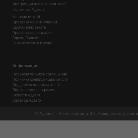
Инструкции для исполнителей
Сервисы Адвего
Магазин статей
Проверка на антиплагиат
SEO-анализ текста
Проверка орфографии
Адвего
Лингвист
Заказ контента и услуг
Информация
Пользовательское соглашение
Политика конфиденциальности
Поддержка пользователей
Партнерская программа
Новости Адвего
Сервисы Адвего
© Адвего — биржа контента №1. Копирайтинг, рерайти