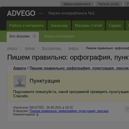
Биржа маркетинга
Каталог услуг
П
—
биржа копирайтинга №1
Работа в интернете
Заказчику
Магазин статей
Сервис
Все форумы
Новые сообщения
Адвего
Форум
Все форумы
Адвего
Пишем правильно: орфографи
Пишем правильно: орфография, пунк
Адвего
/
Пишем правильно: орфография, пунктуация, лексик
Пунктуация
Подскажите пожалуйста, какой програмкой проверить пунктуацию?
Спасибо.
Написала: DELETED , 26.05.2011 в 18:32
В форуме:
Пишем правильно: орфография, пунктуация, лексика
Комментариев:
6