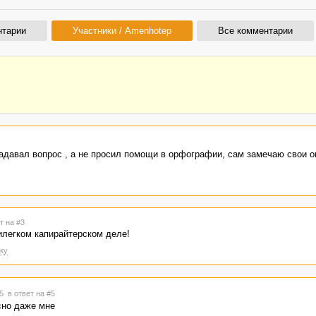
нтарии
Участники / Amenhotep
Все комментарии
задавал вопрос , а не просил помощи в орфографии, сам замечаю свои о
т на #3
илегком капирайтерском деле!
ку
05
в ответ на #5
сно даже мне