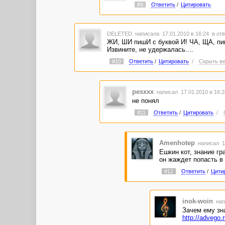
#9
Ответить
/
Цитировать
DELETED
написала 17.01.2010 в 16:24
в отв
ЖИ, ШИ пишИ с буквой И! ЧА, ЩА, пиш
Извините, не удержалась....
#10
Ответить
/
Цитировать
/
Скрыть ве
pesxxx
написал 17.01.2010 в 16:
не понял
#11
Ответить
/
Цитировать
/
Amenhotep
написал 1
Ешкин кот, знание гр
он жаждет попасть в 
#12
Ответить
/
Цити
inok-woin
нап
Зачем ему зна
http://advego.