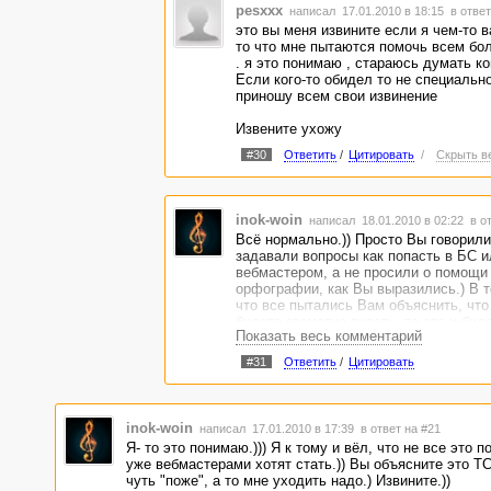
pesxxx
написал 17.01.2010 в 18:15
в ответ
это вы меня извините если я чем-то в
то что мне пытаются помочь всем бо
. я это понимаю , стараюсь думать ко
Если кого-то обидел то не специальн
приношу всем свои извинение
Извените ухожу
#30
Ответить
/
Цитировать
/
Скрыть в
inok-woin
написал 18.01.2010 в 02:22
в о
Всё нормально.)) Просто Вы говорили
задавали вопросы как попасть в БС и
вебмастером, а не просили о помощи 
орфографии, как Вы выразились.) В т
что все пытались Вам объяснить, что
будете грамотно писать, то это и буд
Показать весь комментарий
все Ваши вопросы.) Научитесь, если 
захотите.) Не боги горшки обжигали.)
#31
Ответить
/
Цитировать
нормально будет. Если по системе ка
вопросы будут, то спрашивайте у люб
помню, чтобы здесь кому- то, если он
помощи, не помогли. Во всяком случа
inok-woin
написал 17.01.2010 в 17:39
в ответ на #21
присутствующих в этой ветке, LittleBea
Я- то это понимаю.))) Я к тому и вёл, что не все это п
всегда откликаются на просьбы подск
уже вебмастерами хотят стать.)) Вы объясните это ТС
новичкам.
чуть "поже", а то мне уходить надо.) Извините.))
Совет небольшой, если хотите.) Я за