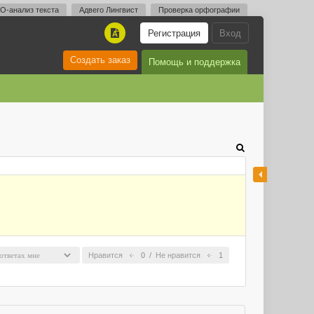
O-анализ текста
Адвего Лингвист
Проверка орфографии
Регистрация
Вход
A
Создать заказ
Помощь и поддержка
Нравится
0
/
Не нравится
1