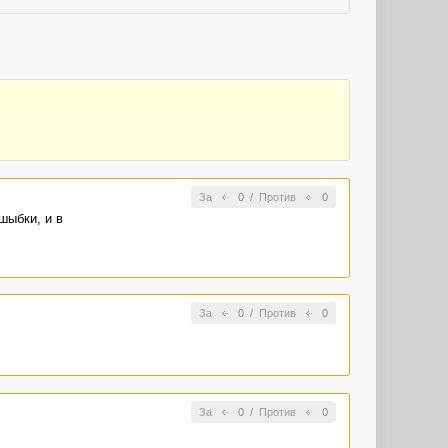
За
0
/
Против
0
шыбки, и в
За
0
/
Против
0
За
0
/
Против
0