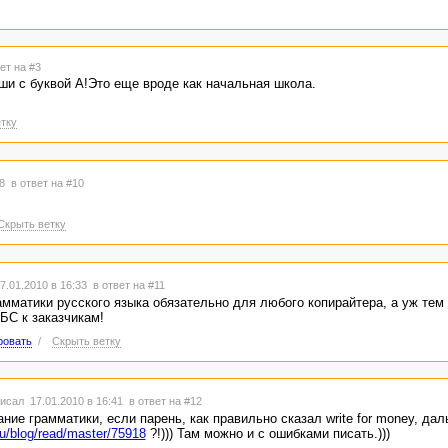
ет на #3
и с буквой А!Это еще вроде как начальная школа.
тку
28
в ответ на #10
Скрыть ветку
7.01.2010 в 16:33
в ответ на #11
амматики русского языка обязательно для любого копирайтера, а уж тем
БС к заказчикам!
ровать
/
Скрыть ветку
исал 17.01.2010 в 16:41
в ответ на #12
ние грамматики, если парень, как правильно сказал write for money, дал
ru/blog/read/master/75918
?!))) Там можно и с ошибками писать.)))