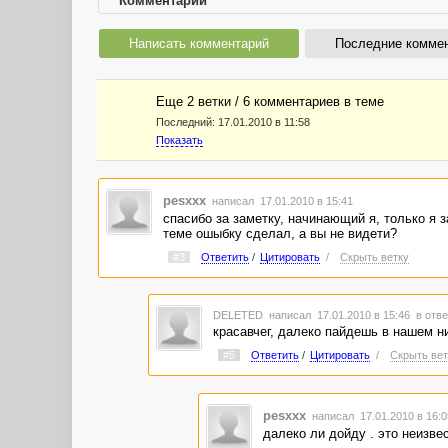
Комментарии
Написать комментарий
Последние комме
Еще 2 ветки / 6 комментариев в темe
Последний:
17.01.2010 в 11:58
Показать
pesxxx
написал 17.01.2010 в 15:41
cпасибо за заметку, начинающий я, только я 
теме ошыбку сделал, а вы не видети?
#3
Ответить
/
Цитировать
/
Скрыть ветку
DELETED
написал 17.01.2010 в 15:46
в отве
красавчег, далеко пайдешь в нашем н
#5
Ответить
/
Цитировать
/
Скрыть вет
pesxxx
написал 17.01.2010 в 16:
далеко ли дойду . это неизве