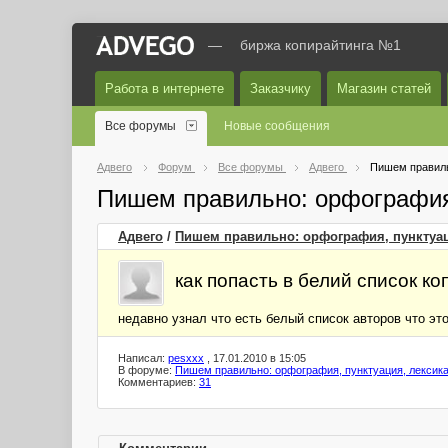
—
биржа копирайтинга №1
Работа в интернете
Заказчику
Магазин статей
Все форумы
Новые сообщения
Адвего
Форум
Все форумы
Адвего
Пишем правиль
Пишем правильно: орфография
Адвего
/
Пишем правильно: орфография, пунктуац
как попасть в белий список к
недавно узнал что есть белый список авторов что это 
Написал:
pesxxx
, 17.01.2010 в 15:05
В форуме:
Пишем правильно: орфография, пунктуация, лексик
Комментариев:
31