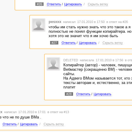
пишете, так же как и слышите. Постар
#26
Ответить
/
Цитировать
/
Скрыть ветку
побольше читать. Вы тогда гораздо 
делать будете и визуально знать, ка
слово пишется.
pesxxx
написал 17.01.2010 в 17:50
в ответ на #26
чтобы им стать нужно знать что это такое а я
полностью не понял функции копирайтера. но 
хотя это не значит что я им хочю быть
#27
Ответить
/
Цитировать
/
Скрыть ветку
DELETED
написала 17.01.2010 в 17:56
в от
Копирайтер (автор) - человек, пишущи
Вебмастер (сокращенно ВМ) - челове
сайты.
На Адвего ВМом называется тот, кто 
тексты авторам и, естественно, за эт
платит
#28
Ответить
/
Цитировать
xx
написал 17.01.2010 в 17:01
в ответ на #13
е что не по душе ВМа .
Ответить
/
Цитировать
/
Скрыть ветку