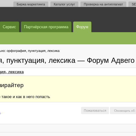
Биржа маркетинга
Каталог услуг
Проверка на антиплагиат
SE
Сервис
Партнёрская программа
Форум
но: орфография, пунктуация, лексика
, пунктуация, лексика — Форум Адвего
ия, лексика
опирайтер
такое и как в него попасть
Пожаловаться
а