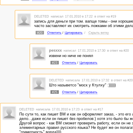
DELETED
написал 17.01.2010 в 17:22
в ответ на #19
запись для деньги при том. вапще томы - они хорошие
часто заставляют их смотреть ложками об этими дел
#20
Ответить
/
Цитировать
/
Скрыть ветку
pesxxx
написал 17.01.2010 в 17:30
в ответ на #20
извени но ниче не понял
#23
Ответить
/
Цитировать
DELETED
написала 17.01.2010 в 17:32
в ответ на #20
Што назыветсо "моск у Ктулху" :))))))
#25
Ответить
/
Цитировать
DELETED
написала 17.01.2010 в 17:23
в ответ на #17
По сути то, как пишет ВМ и как он оформляет заказ, - это его
дело...даже если он пишет без пробелов:) хотя это было бы же
Другой вопрос - как ВМ сможет проверить работу, если он не 
элементарных правил русского языка? Не будет же он полага
"грамотность" ворда))))