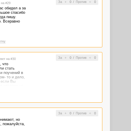
За
0
/
Против
0
 на #29
ас обидел а за
льшое спасибо
гда пишу.
о. Всеравно
етку
За
0
/
Против
0
твет на #30
, что
ли стать
и поучений в
ом- то и дело,
 если Вы
ет ответом на
сами
 Всё
кие- то
ого. Я не
 просит о
е, из
За
0
/
Против
0
r и gjdjhjn
онимают, но
азать
, пожалуйста,
метил, что Вы