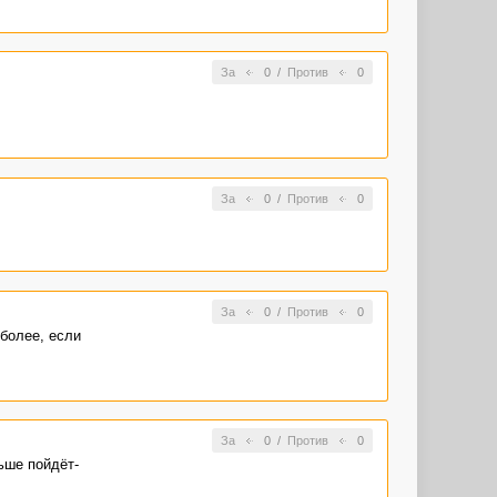
За
0
/
Против
0
За
0
/
Против
0
За
0
/
Против
0
 более, если
За
0
/
Против
0
ьше пойдёт-