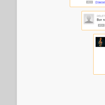
#13
Ответи
DELE
Вот т
#14