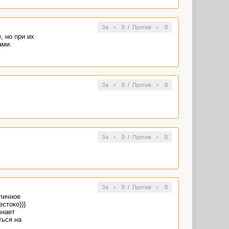
За
0
/
Против
0
, но при их
ами.
За
0
/
Против
0
За
0
/
Против
0
За
0
/
Против
0
 личное
стоко)))
знает
ться на