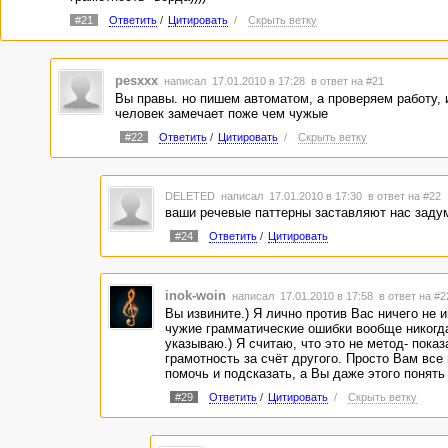
#21
Ответить
/
Цитировать
/
Скрыть ветку
pesxxx
написал 17.01.2010 в 17:28
в ответ на #21
Вы правы. но пишем автоматом, а проверяем работу, 
человек замечает поже чем чужые
#22
Ответить
/
Цитировать
/
Скрыть ветку
DELETED
написал 17.01.2010 в 17:30
в ответ на #22
ваши речевые паттерны заставляют нас заду
#24
Ответить
/
Цитировать
inok-woin
написал 17.01.2010 в 17:58
в ответ на #2
Вы извините.) Я лично против Вас ничего не 
чужие грамматические ошибки вообще никогд
указываю.) Я считаю, что это не метод- показ
грамотность за счёт другого. Просто Вам все
помочь и подсказать, а Вы даже этого понять 
#29
Ответить
/
Цитировать
/
Скрыть ветку