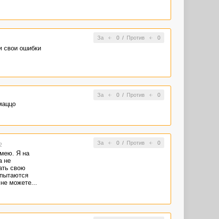
За
0
/
Против
0
и свои ошибки
За
0
/
Против
0
маццо
За
0
/
Против
0
2
имею. Я на
а не
ать свою
 пытаются
не можете...