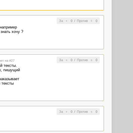
айтесь книг
меньше ошибок
к правильно
За
0
/
Против
0
 например
знать хочу ?
За
0
/
Против
0
вет на #27
й тексты.
к, пишущий
заказывает
и тексты
За
0
/
Против
0