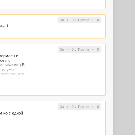
За
0
/
Против
0
...)
За
0
/
Против
0
оформлен с
боты с
 ошибками.) В
 то уже
ете так, что
слышали- "А
меня и
За
0
/
Против
0
м но с одной