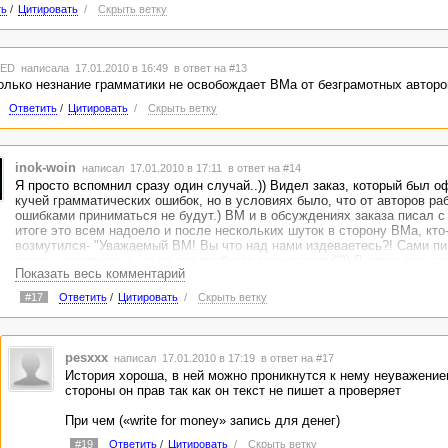
ть
/
Цитировать
/
Скрыть ветку
TED
написала 17.01.2010 в 16:49
в ответ на #13
олько незнание грамматики не освобождает ВМа от безграмотных авторов.
Ответить
/
Цитировать
/
Скрыть ветку
inok-woin
написал 17.01.2010 в 17:11
в ответ на #14
Я просто вспомнил сразу один случай..)) Видел заказ, который был 
кучей грамматических ошибок, но в условиях было, что от авторов ра
ошибками приниматься не будут.) ВМ и в обсуждениях заказа писал с
итоге это всем надоело и после нескольких шуток в сторону ВМа, кто-
возмутился- "Уважаемый ВМ! Вы что над нами издеваетесь?! Сами пиш
читать невозможно, но от нас требуете грамотности!")) В ответ все у
Показать весь комментарий
мне до одного места, как я пишу! Для того, чтобы грамотно писать, у 
существуют такие как вы все!")) Вот как бывает к сожалению...)
#17
Ответить
/
Цитировать
/
Скрыть ветку
pesxxx
написал 17.01.2010 в 17:19
в ответ на #17
История хороша, в ней можно проникнутся к нему неуважение
стороны он прав так как он текст не пишет а проверяет
При чем («write for money» запись для денег)
#19
Ответить
/
Цитировать
/
Скрыть ветку