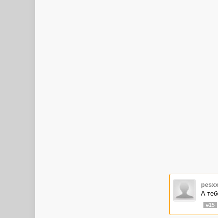
pesx
А теб
#15