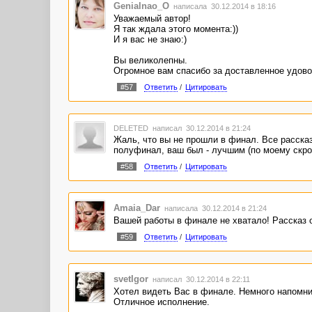
Genialnao_O
написала 30.12.2014 в 18:16
Уважаемый автор!
Я так ждала этого момента:))
И я вас не знаю:)
Вы великолепны.
Огромное вам спасибо за доставленное удово
#57
Ответить
/
Цитировать
DELETED
написал 30.12.2014 в 21:24
Жаль, что вы не прошли в финал. Все рассказ
полуфинал, ваш был - лучшим (по моему скро
#58
Ответить
/
Цитировать
Amaia_Dar
написала 30.12.2014 в 21:24
Вашей работы в финале не хватало! Рассказ
#59
Ответить
/
Цитировать
svetIgor
написал 30.12.2014 в 22:11
Хотел видеть Вас в финале. Немного напомни
Отличное исполнение.