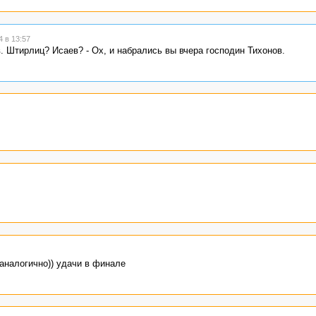
 в 13:57
. Штирлиц? Исаев? - Ох, и набрались вы вчера господин Тихонов.
 аналогично)) удачи в финале