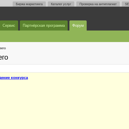
Биржа маркетинга
Каталог услуг
Проверка на антиплагиат
SE
Сервис
Партнёрская программа
Форум
вего
его
ение конкурса