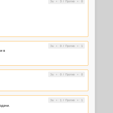
За
3
/
Против
0
За
0
/
Против
1
ли в
За
0
/
Против
0
За
1
/
Против
1
одачи.