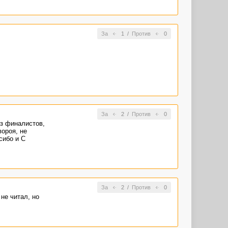
За
1
/
Против
0
За
2
/
Против
0
из финалистов,
вороя, не
сибо и С
За
2
/
Против
0
не читал, но