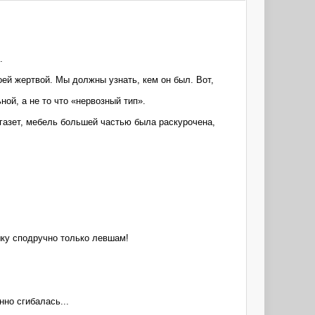
.
оей жертвой. Мы должны узнать, кем он был. Вот,
ой, а не то что «нервозный тип».
 газет, мебель большей частью была раскурочена,
шку сподручно только левшам!
но сгибалась...