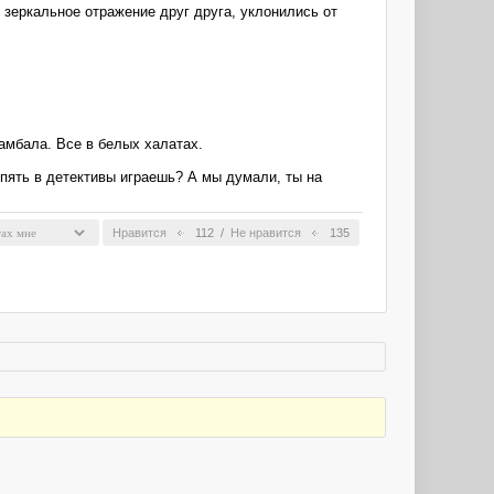
 зеркальное отражение друг друга, уклонились от
амбала. Все в белых халатах.
 Опять в детективы играешь? А мы думали, ты на
Нравится
112
/
Не нравится
135