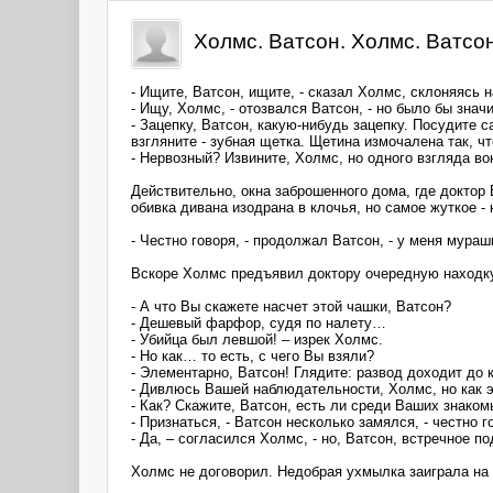
Холмс. Ватсон. Холмс. Ватсо
- Ищите, Ватсон, ищите, - сказал Холмс, склоняясь
- Ищу, Холмс, - отозвался Ватсон, - но было бы знач
- Зацепку, Ватсон, какую-нибудь зацепку. Посудите 
взгляните - зубная щетка. Щетина измочалена так, чт
- Нервозный? Извините, Холмс, но одного взгляда во
Действительно, окна заброшенного дома, где доктор
обивка дивана изодрана в клочья, но самое жуткое - 
- Честно говоря, - продолжал Ватсон, - у меня мура
Вскоре Холмс предъявил доктору очередную находк
- А что Вы скажете насчет этой чашки, Ватсон?
- Дешевый фарфор, судя по налету…
- Убийца был левшой! – изрек Холмс.
- Но как… то есть, с чего Вы взяли?
- Элементарно, Ватсон! Глядите: развод доходит до 
- Дивлюсь Вашей наблюдательности, Холмс, но как э
- Как? Скажите, Ватсон, есть ли среди Ваших знако
- Признаться, - Ватсон несколько замялся, - честно 
- Да, – согласился Холмс, - но, Ватсон, встречное 
Холмс не договорил. Недобрая ухмылка заиграла на л