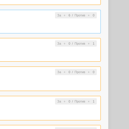
За
6
/
Против
0
За
0
/
Против
1
За
0
/
Против
0
За
0
/
Против
1