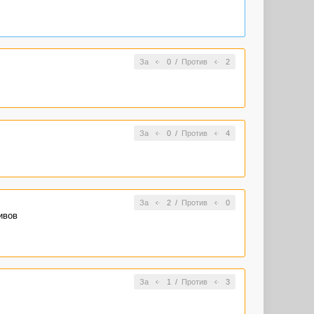
За
0
/
Против
2
За
0
/
Против
4
За
2
/
Против
0
ивов
За
1
/
Против
3