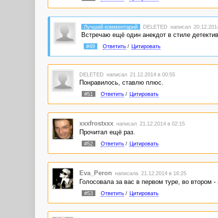
Лучший комментарий
DELETED
написал 20.12.2014
Встречаю ещё один анекдот в стиле детектив
#49
Ответить
/
Цитировать
DELETED
написал 21.12.2014 в 00:55
Понравилось, ставлю плюс.
#51
Ответить
/
Цитировать
xxxfrostxxx
написал 21.12.2014 в 02:15
Прочитал ещё раз.
#52
Ответить
/
Цитировать
Eva_Peron
написала 21.12.2014 в 16:25
Голосовала за вас в первом туре, во втором -
#53
Ответить
/
Цитировать