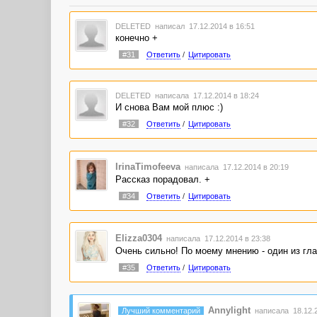
DELETED
написал 17.12.2014 в 16:51
конечно +
#31
Ответить
/
Цитировать
DELETED
написала 17.12.2014 в 18:24
И снова Вам мой плюс :)
#32
Ответить
/
Цитировать
IrinaTimofeeva
написала 17.12.2014 в 20:19
Рассказ порадовал. +
#34
Ответить
/
Цитировать
Elizza0304
написала 17.12.2014 в 23:38
Очень сильно! По моему мнению - один из гла
#35
Ответить
/
Цитировать
Annylight
Лучший комментарий
написала 18.12.2