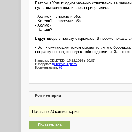
Ватсон и Холмс одновременно схватились за револьв
пуль, выпрямились и снова прицелились.
- Холмс? – спросили оба.
- Ватсон? – спросили оба.
- Холмс?
- Ватсон?..
Вдруг дверь в палату открылась. В проеме показалс
- Вот, - скучающим тоном сказал тот, что с бородкой
поправку пошел, соседа к тебе подселили. За что же 
Написал: DELETED , 15.12.2014 в 20:07
В форуме:
Детектив Адвего
Комментариев:
62
Комментарии
Показано 20 комментариев
Показать все