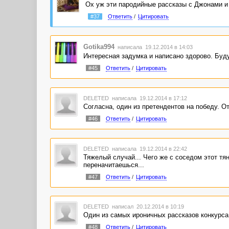
Ох уж эти пародийные рассказы с Джонами и 
#37
Ответить
/
Цитировать
Gotika994
написала 19.12.2014 в 14:03
Интересная задумка и написано здорово. Буду
#45
Ответить
/
Цитировать
DELETED
написала 19.12.2014 в 17:12
Согласна, один из претендентов на победу. О
#46
Ответить
/
Цитировать
DELETED
написала 19.12.2014 в 22:42
Тяжелый случай... Чего же с соседом этот тян
переначитаешься...
#47
Ответить
/
Цитировать
DELETED
написал 20.12.2014 в 10:19
Один из самых ироничных рассказов конкурса
#48
Ответить
/
Цитировать