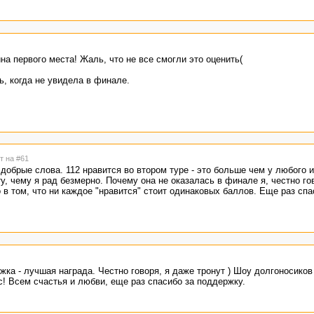
на первого места! Жаль, что не все смогли это оценить(
ь, когда не увидела в финале.
т на #61
 добрые слова. 112 нравится во втором туре - это больше чем у любого 
ту, чему я рад безмерно. Почему она не оказалась в финале я, честно го
 в том, что ни каждое "нравится" стоит одинаковых баллов. Еще раз спа
ка - лучшая награда. Честно говоря, я даже тронут ) Шоу долгоносиков 
! Всем счастья и любви, еще раз спасибо за поддержку.