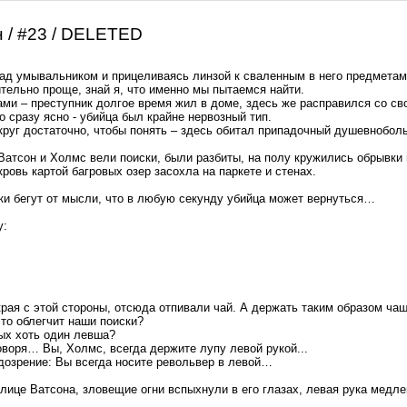
н / #23 / DELETED
 над умывальником и прицеливаясь линзой к сваленным в него предметам
ительно проще, знай я, что именно мы пытаемся найти.
сами – преступник долгое время жил в доме, здесь же расправился со св
о сразу ясно - убийца был крайне нервозный тип.
круг достаточно, чтобы понять – здесь обитал припадочный душевнобольн
 Ватсон и Холмс вели поиски, были разбиты, на полу кружились обрывки
кровь картой багровых озер засохла на паркете и стенах.
шки бегут от мысли, что в любую секунду убийца может вернуться…
у:
края с этой стороны, отсюда отпивали чай. А держать таким образом ча
то облегчит наши поиски?
мых хоть один левша?
говоря… Вы, Холмс, всегда держите лупу левой рукой...
подозрение: Вы всегда носите револьвер в левой…
ице Ватсона, зловещие огни вспыхнули в его глазах, левая рука медлен