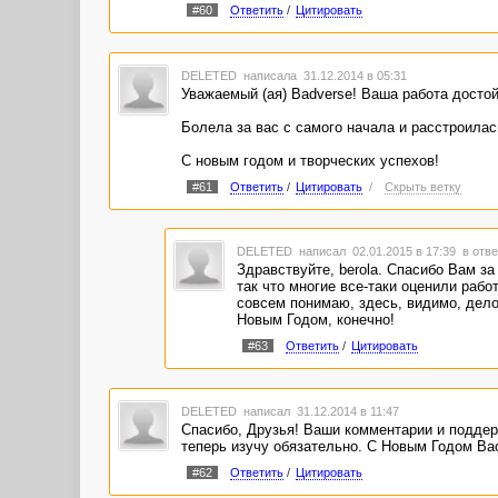
#60
Ответить
/
Цитировать
DELETED
написала 31.12.2014 в 05:31
Уважаемый (ая) Badverse! Ваша работа достой
Болела за вас с самого начала и расстроилас
С новым годом и творческих успехов!
#61
Ответить
/
Цитировать
/
Скрыть ветку
DELETED
написал 02.01.2015 в 17:39
в отве
Здравствуйте, berola. Cпасибо Вам за
так что многие все-таки оценили рабо
совсем понимаю, здесь, видимо, дело
Новым Годом, конечно!
#63
Ответить
/
Цитировать
DELETED
написал 31.12.2014 в 11:47
Спасибо, Друзья! Ваши комментарии и поддерж
теперь изучу обязательно. С Новым Годом Вас
#62
Ответить
/
Цитировать