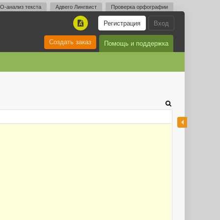
O-анализ текста
Адвего Лингвист
Проверка орфографии
Регистрация
Вход
A
Создать заказ
Помощь и поддержка