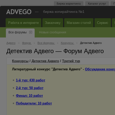
Биржа маркетинга
Каталог услуг
П
—
биржа копирайтинга №1
Работа в интернете
Заказчику
Магазин статей
Сервис
Все форумы
Новые сообщения
Адвего
Форум
Все форумы
Конкурсы
Детектив Адвего
Детектив Адвего — Форум Адвего
Конкурсы
/
Детектив Адвего
/
Третий
тур
Литературный конкурс "Детектив Адвего" -
Обсуждение конк
1-й тур: 430 работ
2-й тур: 50 работ
Финал: 10 работ
Победители: 10 работ