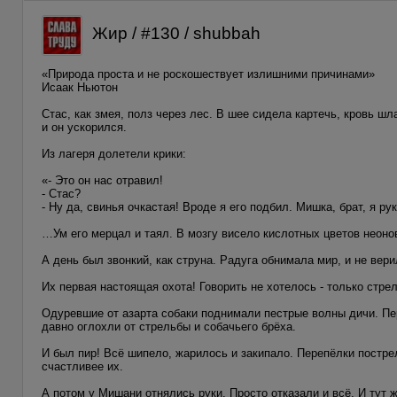
Жир / #130 / shubbah
«Природа проста и не роскошествует излишними причинами»
Исаак Ньютон
Стас, как змея, полз через лес. В шее сидела картечь, кровь ш
и он ускорился.
Из лагеря долетели крики:
«- Это он нас отравил!
- Стас?
- Ну да, свинья очкастая! Вроде я его подбил. Мишка, брат, я ру
…Ум его мерцал и таял. В мозгу висело кислотных цветов неон
А день был звонкий, как струна. Радуга обнимала мир, и не вери
Их первая настоящая охота! Говорить не хотелось - только стрел
Одуревшие от азарта собаки поднимали пестрые волны дичи. Пер
давно оглохли от стрельбы и собачьего брёха.
И был пир! Всё шипело, жарилось и закипало. Перепёлки пострел
счастливее их.
А потом у Мишани отнялись руки. Просто отказали и всё. И тут 