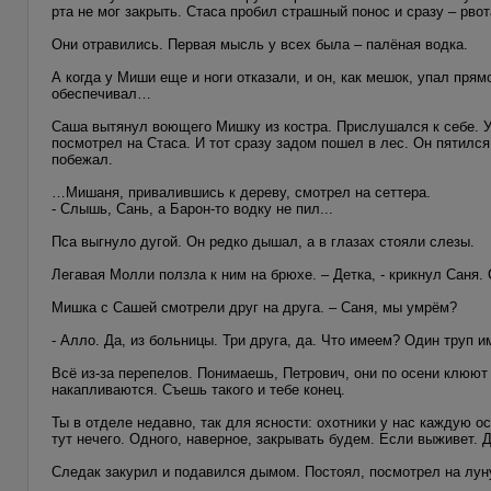
рта не мог закрыть. Стаса пробил страшный понос и сразу – рво
Они отравились. Первая мысль у всех была – палёная водка.
А когда у Миши еще и ноги отказали, и он, как мешок, упал прям
обеспечивал…
Саша вытянул воющего Мишку из костра. Прислушался к себе. У
посмотрел на Стаса. И тот сразу задом пошел в лес. Он пятился
побежал.
…Мишаня, привалившись к дереву, смотрел на сеттера.
- Слышь, Сань, а Барон-то водку не пил...
Пса выгнуло дугой. Он редко дышал, а в глазах стояли слезы.
Легавая Молли ползла к ним на брюхе. – Детка, - крикнул Саня.
Мишка с Сашей смотрели друг на друга. – Саня, мы умрём?
- Алло. Да, из больницы. Три друга, да. Что имеем? Один труп 
Всё из-за перепелов. Понимаешь, Петрович, они по осени клюют п
накапливаются. Съешь такого и тебе конец.
Ты в отделе недавно, так для ясности: охотники у нас каждую ос
тут нечего. Одного, наверное, закрывать будем. Если выживет. Д
Следак закурил и подавился дымом. Постоял, посмотрел на луну 