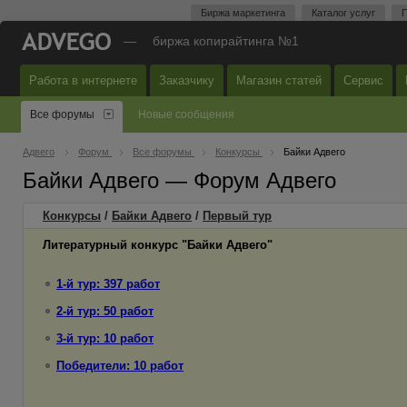
Биржа маркетинга
Каталог услуг
П
—
биржа копирайтинга №1
Работа в интернете
Заказчику
Магазин статей
Сервис
Все форумы
Новые сообщения
Адвего
Форум
Все форумы
Конкурсы
Байки Адвего
Байки Адвего — Форум Адвего
Конкурсы
/
Байки Адвего
/
Первый
тур
Литературный конкурс "Байки Адвего"
1-й тур: 397 работ
2-й тур: 50 работ
3-й тур: 10 работ
Победители: 10 работ