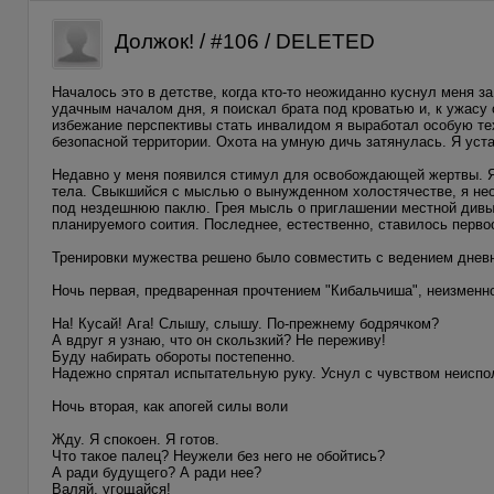
Должок! / #106 / DELETED
Началось это в детстве, когда кто-то неожиданно куснул меня 
удачным началом дня, я поискал брата под кроватью и, к ужасу 
избежание перспективы стать инвалидом я выработал особую тех
безопасной территории. Охота на умную дичь затянулась. Я уст
Недавно у меня появился стимул для освобождающей жертвы. Я р
тела. Свыкшийся с мыслью о вынужденном холостячестве, я нео
под нездешнюю паклю. Грея мысль о приглашении местной дивы 
планируемого соития. Последнее, естественно, ставилось перв
Тренировки мужества решено было совместить с ведением дневн
Ночь первая, предваренная прочтением "Кибальчиша", неизменно
На! Кусай! Ага! Слышу, слышу. По-прежнему бодрячком?
А вдруг я узнаю, что он скользкий? Не переживу!
Буду набирать обороты постепенно.
Надежно спрятал испытательную руку. Уснул с чувством неиспо
Ночь вторая, как апогей силы воли
Жду. Я спокоен. Я готов.
Что такое палец? Неужели без него не обойтись?
А ради будущего? А ради нее?
Валяй, угощайся!