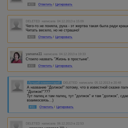
#28
Ответить
/
Цитировать
DELETED
написала 04.12.2013 в 15:09
Чего-то не поняла, рука - эт жертва такая была ради кра
Читать весело, но не страшно!
#29
Ответить
/
Цитировать
yanana11
написала 04.12.2013 в 19:33
Стоило назвать "Жизнь в простыне".
#30
Ответить
/
Цитировать
Лучший комментарий
DELETED
написала 05.12.2013 в 20:48
А название "Должок!" потому, что в известной сказке па
"Должок!"???
Тут палец и там палец, тут "должок" и там "должок", сда
взаимосвязь...)
#31
Ответить
/
Цитировать
DELETED
написала 06.12.2013 в 22:53