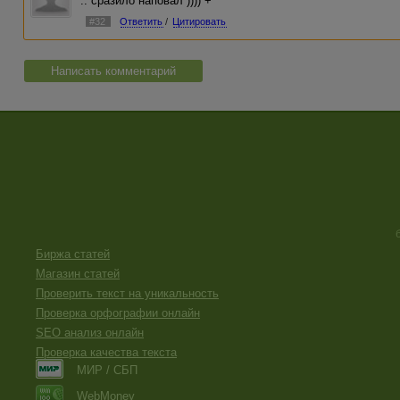
.. сразило наповал )))) +
#32
Ответить
/
Цитировать
Написать комментарий
Биржа статей
Магазин статей
Проверить текст на уникальность
Проверка орфографии онлайн
SEO анализ онлайн
Проверка качества текста
МИР / СБП
WebMoney