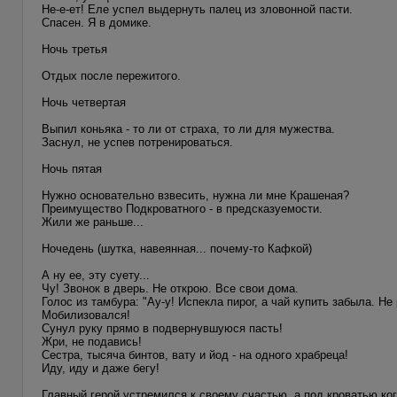
Не-е-ет! Еле успел выдернуть палец из зловонной пасти.
Спасен. Я в домике.
Ночь третья
Отдых после пережитого.
Ночь четвертая
Выпил коньяка - то ли от страха, то ли для мужества.
Заснул, не успев потренироваться.
Ночь пятая
Нужно основательно взвесить, нужна ли мне Крашеная?
Преимущество Подкроватного - в предсказуемости.
Жили же раньше...
Ночедень (шутка, навеянная... почему-то Кафкой)
А ну ее, эту суету...
Чу! Звонок в дверь. Не открою. Все свои дома.
Голос из тамбура: "Ау-у! Испекла пирог, а чай купить забыла. 
Мобилизовался!
Сунул руку прямо в подвернувшуюся пасть!
Жри, не подавись!
Сестра, тысяча бинтов, вату и йод - на одного храбреца!
Иду, иду и даже бегу!
Главный герой устремился к своему счастью, а под кроватью ког