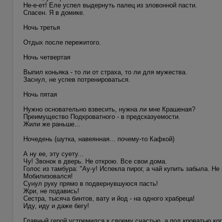
Не-е-ет! Еле успел выдернуть палец из зловонной пасти.
Спасен. Я в домике.
Ночь третья
Отдых после пережитого.
Ночь четвертая
Выпил коньяка - то ли от страха, то ли для мужества.
Заснул, не успев потренироваться.
Ночь пятая
Нужно основательно взвесить, нужна ли мне Крашеная?
Преимущество Подкроватного - в предсказуемости.
Жили же раньше...
Ночедень (шутка, навеянная... почему-то Кафкой)
А ну ее, эту суету...
Чу! Звонок в дверь. Не открою. Все свои дома.
Голос из тамбура: "Ау-у! Испекла пирог, а чай купить забыла. 
Мобилизовался!
Сунул руку прямо в подвернувшуюся пасть!
Жри, не подавись!
Сестра, тысяча бинтов, вату и йод - на одного храбреца!
Иду, иду и даже бегу!
Главный герой устремился к своему счастью, а под кроватью ког