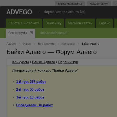
Биржа маркетинга
Каталог услуг
П
—
биржа копирайтинга №1
Работа в интернете
Заказчику
Магазин статей
Сервис
Все форумы
Новые сообщения
Адвего
Форум
Все форумы
Конкурсы
Байки Адвего
Байки Адвего — Форум Адвего
Конкурсы
/
Байки Адвего
/
Первый
тур
Литературный конкурс "Байки Адвего"
1-й тур: 397 работ
2-й тур: 50 работ
3-й тур: 10 работ
Победители: 10 работ