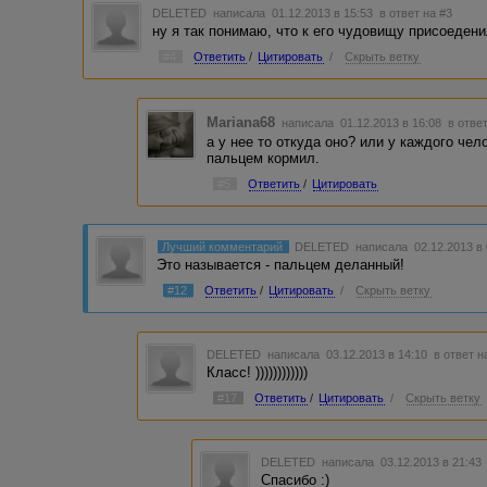
DELETED
написала 01.12.2013 в 15:53
в ответ на #3
ну я так понимаю, что к его чудовищу присоеден
#4
Ответить
/
Цитировать
/
Скрыть ветку
Mariana68
написала 01.12.2013 в 16:08
в отве
а у нее то откуда оно? или у каждого чел
пальцем кормил.
#5
Ответить
/
Цитировать
Лучший комментарий
DELETED
написала 02.12.2013 в
Это называется - пальцем деланный!
#12
Ответить
/
Цитировать
/
Скрыть ветку
DELETED
написала 03.12.2013 в 14:10
в ответ н
Класс! ))))))))))))
#17
Ответить
/
Цитировать
/
Скрыть ветку
DELETED
написала 03.12.2013 в 21:4
Спасибо :)