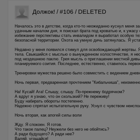
Должок! / #106 / DELETED
Началось это в детстве, когда кто-то неожиданно куснул меня 
удачным началом дня, я поискал брата под кроватью и, к ужасу 
избежание перспективы стать инвалидом я выработал особую тех
безопасной территории. Охота на умную дичь затянулась. Я уст
Недавно у меня появился стимул для освобождающей жертвы. Я р
тела. Свыкшийся с мыслью о вынужденном холостячестве, я нео
под нездешнюю паклю. Грея мысль о приглашении местной дивы 
планируемого соития. Последнее, естественно, ставилось перв
Тренировки мужества решено было совместить с ведением дневн
Ночь первая, предваренная прочтением "Кибальчиша", неизменно
На! Кусай! Ага! Слышу, слышу. По-прежнему бодрячком?
А вдруг я узнаю, что он скользкий? Не переживу!
Буду набирать обороты постепенно.
Надежно спрятал испытательную руку. Уснул с чувством неиспо
Ночь вторая, как апогей силы воли
Жду. Я спокоен. Я готов.
Что такое палец? Неужели без него не обойтись?
А ради будущего? А ради нее?
Валяй, угощайся!