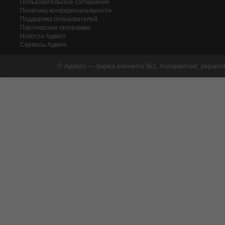
Пользовательское соглашение
Политика конфиденциальности
Поддержка пользователей
Партнерская программа
Новости Адвего
Сервисы Адвего
© Адвего — биржа контента №1. Копирайтинг, рерайти