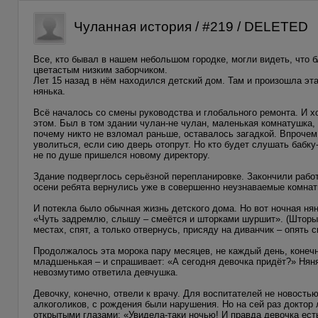
Чуланная история / #219 / DELETED
Все, кто бывал в нашем небольшом городке, могли видеть, что 
цветастым низким заборчиком.
Лет 15 назад в нём находился детский дом. Там и произошла эта
нянька.
Всё началось со смены руководства и глобального ремонта. И х
этом. Был в том здании чулан-не чулан, маленькая комнатушка, 
почему никто не взломал раньше, оставалось загадкой. Впрочем,
уволиться, если сию дверь отопрут. Но кто будет слушать бабку
не по душе пришелся новому директору.
Здание подверглось серьёзной перепланировке. Закончили работ
осени ребята вернулись уже в совершенно неузнаваемые комнат
И потекла было обычная жизнь детского дома. Но вот ночная нянь
«Чуть задремлю, слышу – смеётся и шторками шуршит». (Шторы на
местах, спят, а только отвернусь, присяду на диванчик – опять с
Продолжалось эта морока пару месяцев, не каждый день, конечно
младшенькая – и спрашивает: «А сегодня девочка придёт?» Няня 
невозмутимо ответила девчушка.
Девочку, конечно, отвели к врачу. Для воспитателей не новость
алкоголиков, с рождения были нарушения. Но на сей раз доктор
открытыми глазами: «Увидела-таки ночью! И правда девочка есть