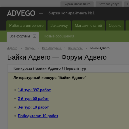
Биржа маркетинга
Каталог услуг
П
—
биржа копирайтинга №1
Работа в интернете
Заказчику
Магазин статей
Сервис
Все форумы
Новые сообщения
Адвего
Форум
Все форумы
Конкурсы
Байки Адвего
Байки Адвего — Форум Адвего
Конкурсы
/
Байки Адвего
/
Первый
тур
Литературный конкурс "Байки Адвего"
1-й тур: 397 работ
2-й тур: 50 работ
3-й тур: 10 работ
Победители: 10 работ