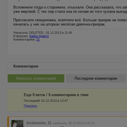
Вспомнили тогда о сторожихе, отыскали. Она рассказала, что за
уже мертвой. С тех пор стала она по ночам из того чулана выход
Пригласили священника, освятили всё. Больше призрак не появля
качалась у них на шторках весёлая девочка-призрак.
Написала: DELETED , 01.12.2013 в 11:49
В форуме:
Байки Адвего
Комментариев:
21
Комментарии
Написать комментарий
Последние комментарии
Еще 8 веток / 9 комментариев в темe
Последний:
01.12.2013 в 13:47
Показать
krishnevka_11
написала 05.12.2013 в 01:12