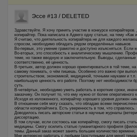
Эссе #13 / DELETED
Здравствуйте. Я хочу принять участие в конкурсе копирайтеров.
копирайтер. Пока написала в Адвего одну статью, на тему «Как и
Я считаю, что деятельность копирайтера не для каждого желаю
спросом, необходимо обладать рядом определённых навыков.
Во-первых, это умение грамотно и доступно изъясняться. Если ко
Во-вторых, это способность к аналитическому мышлению. Профе
теме, но также вводную и заключительную. Выводы, сделанные 
соответственно, её ценность.
В-третьих, автор должен хорошо ориентироваться в той теме, н
самому понимать, о чём пишешь. Особенно это важно при выполн
строительством, экономикой, медициной, точными науками и т.п.
наибольшую ценность его работе. Поэтому нет необходимости бр
суть.
В-четвёртых, необходимо уметь работать в короткие сроки, инач
заказчику. Он получит то, что ему нужно от более оперативного 
Исходя из изложенного, копирайтер хорошего уровня должен «и
В отношении себя могу сказать, что обладаю всеми перечислен
области копирпайтинга. Есть уверенность в том, что справлюсь.
Доводилось писать авторские статьи в научные журналы (ветер
диссертацию.
В том случае, если состоюсь как копирайтер, смогу писать стат
медицины. Смогу осилить статью гуманитарного профиля (филосо
темы. Данный заказ может занять большее количество времени,
Мне интересно работать с любыми (доступными для меня) темами