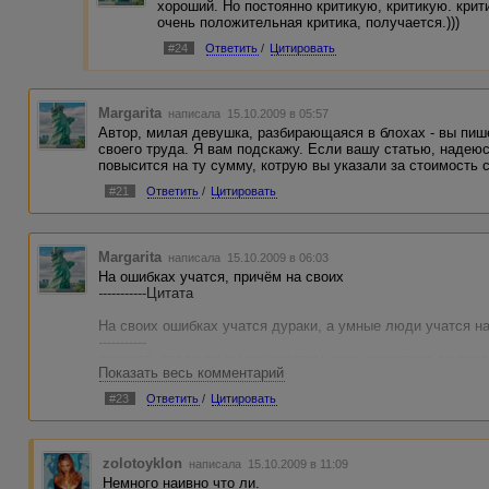
хороший. Но постоянно критикую, критикую. критик
очень положительная критика, получается.)))
#24
Ответить
/
Цитировать
Margarita
написала 15.10.2009 в 05:57
Автор, милая девушка, разбирающаяся в блохах - вы пише
своего труда. Я вам подскажу. Если вашу статью, надеюс
повысится на ту сумму, котрую вы указали за стоимость с
#21
Ответить
/
Цитировать
Margarita
написала 15.10.2009 в 06:03
На ошибках учатся, причём на своих
-----------Цитата
На своих ошибках учатся дураки, а умные люди учатся н
-----------
скажите, стали ли вы кандидатом наук, защитили ли дис
Показать весь комментарий
скажете.
Мне автор понравилась, как человек, наверное и врач он
#23
Ответить
/
Цитировать
Пусть она не литератор, как принято считать, но думаю, 
которые она указала. И вообще, она пока новичек.
zolotoyklon
написала 15.10.2009 в 11:09
Мне импонирует ее манера написания. Такая вообще наив
Немного наивно что ли.