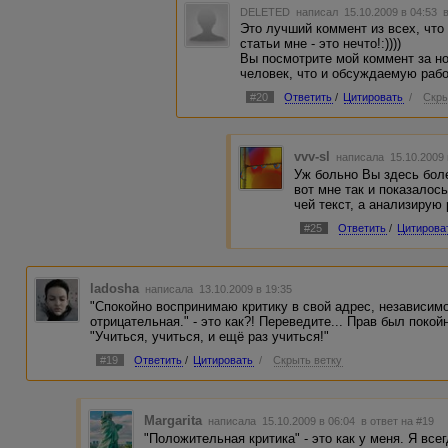
DELETED
написал 15.10.2009 в 04:53
Это лучший коммент из всех, что 
статьи мне - это нечто!:))))
Вы посмотрите мой коммент за но
человек, что и обсуждаемую рабо
#20
Ответить
/
Цитировать
/
Скры
vvv-sl
написала 15.10.2009
Уж больно Вы здесь бол
вот мне так и показалос
чей текст, а анализирую 
#25
Ответить
/
Цитирова
ladosha
написала 13.10.2009 в 19:35
"Спокойно воспринимаю критику в свой адрес, независимо
отрицательная." - это как?! Переведите... Прав был покой
"Учиться, учиться, и ещё раз учиться!"
#19
Ответить
/
Цитировать
/
Скрыть ветку
Margarita
написала 15.10.2009 в 06:04
в ответ на #19
"Положительная критика" - это как у меня. Я все