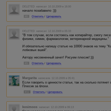
DELETED
написал 10.10.2009 в 16:00
начало позабавило :)))
#8
Ответить
/
Цитировать
DELETED
написал 12.10.2009 в 05:33
"В том случае, если состоюсь как копирайтер, смогу писа
физики, химии, фармакологии, ветеринарной медицины."
И обязательно напишу статью на 10000 знаков на тему "К
лобковых вшей".
Автору несомненный зачет! Рисуем плюсик!:)))
#9
Ответить
/
Цитировать
Margarita
написала 12.10.2009 в 05:41
Если говорить о ценности статьи, так на сколько потянет 
Плюсик за блохи.
#11
Ответить
/
Цитировать
kosimoos
написал 12.10.2009 в 06:13