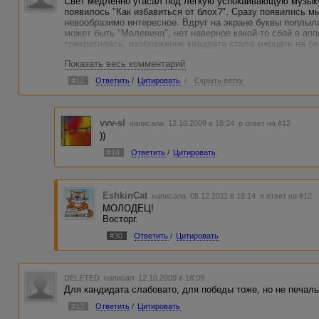
Свет медленно угасал под легкую успокаивающую музыку
появилось "Как избавиться от блох?". Сразу появились мы
невообразимо интересное. Вдруг на экране буквы поплыли
может быть "Малевича", нет наверное какой-то сбой в ап
прекратилась, изображение квадрата стало мерцать на б
уплывать в бессознательное ничто. Когда же оно вернулос
Показать весь комментарий
успокаивающая музыка, а на экране мелькали поочередно
краем глаза можно было заметить, что в промежутке меж
#12
Ответить
/
Цитировать
/
Скрыть ветку
маленькими буквами. В теле ощущалось легкость и бодро
даже насчёт этого «за» или «против», просто пустота...
За пробы пера зачёт, за Ваше эссе "-"
vvv-sl
написала 12.10.2009 в 18:24
в ответ на #12
))
#14
Ответить
/
Цитировать
EshkinCat
написала 05.12.2011 в 19:14
в ответ на #12
МОЛОДЕЦ!
Восторг.
#30
Ответить
/
Цитировать
DELETED
написал 12.10.2009 в 18:09
Для кандидата слабовато, для победы тоже, но не печаль
#13
Ответить
/
Цитировать