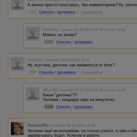
А можно просто голосовать, без комментариев? Ну, непло
#3
Ответить
/
Цитировать
/
Скрыть ветку
DELETED
написал 12.10.2009 в 05:35
в ответ на #3
Можно, но зачем?
#10
Ответить
/
Цитировать
DELETED
написала 09.10.2009 в 20:11
Ну, все-таки, деточка, как избавиться от блох?
#4
Ответить
/
Цитировать
/
Скрыть ветку
DELETED
написал 13.10.2009 в 06:19
в ответ на #4
Какая "деточка"??
Человек - кандидат наук на минуточку.
#17
Ответить
/
Цитировать
Botanichka
написала 09.10.2009 в 20:35
Человек ещё не волшебник, он только учится, о чём и гово
зарабатывать будет. Успехов в работе.