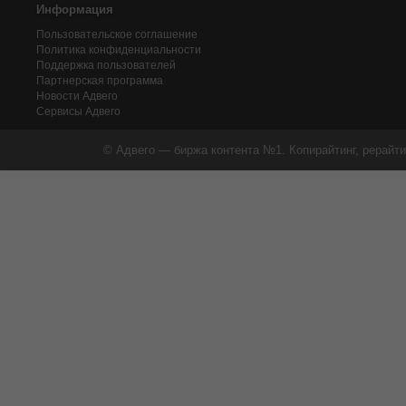
Информация
Пользовательское соглашение
Политика конфиденциальности
Поддержка пользователей
Партнерская программа
Новости Адвего
Сервисы Адвего
© Адвего — биржа контента №1. Копирайтинг, рерайти