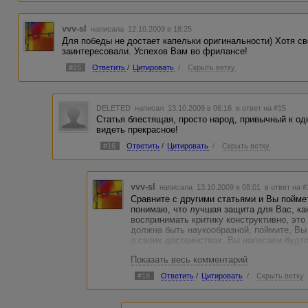
vvv-sl
написала 12.10.2009 в 18:25
Для победы не достает капельки оригинальности) Хотя с
заинтересовали. Успехов Вам во фрилансе!
#15
Ответить
/
Цитировать
/
Скрыть ветку
DELETED
написал 13.10.2009 в 06:16
в ответ на #15
Статья блестящая, просто народ, привычный к од
видеть прекрасное!
#16
Ответить
/
Цитировать
/
Скрыть ветку
vvv-sl
написала 13.10.2009 в 08:01
в ответ на 
Сравните с другими статьями и Вы поймет
понимаю, что лучшая защита для Вас, как
воспринимать критику конструктивно, это
должна быть наукообразной, поймите, Вы
о своих достоинствах. Вы написали будт
профессии и т.д., это далеко не то, что 
Показать весь комментарий
расстраивайтесь!
#18
Ответить
/
Цитировать
/
Скрыть ветку