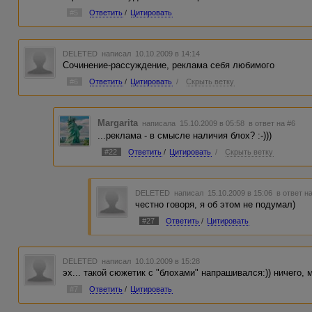
#5
Ответить
/
Цитировать
DELETED
написал 10.10.2009 в 14:14
Сочинение-рассуждение, реклама себя любимого
#6
Ответить
/
Цитировать
/
Скрыть ветку
Margarita
написала 15.10.2009 в 05:58
в ответ на #6
...реклама - в смысле наличия блох? :-)))
#22
Ответить
/
Цитировать
/
Скрыть ветку
DELETED
написал 15.10.2009 в 15:06
в ответ н
честно говоря, я об этом не подумал)
#27
Ответить
/
Цитировать
DELETED
написал 10.10.2009 в 15:28
эх... такой сюжетик с "блохами" напрашивался:)) ничего, 
#7
Ответить
/
Цитировать