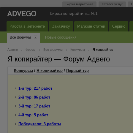
Биржа маркетинга
Каталог услуг
П
—
биржа копирайтинга №1
Работа в интернете
Заказчику
Магазин статей
Сервис
Все форумы
Новые сообщения
Адвего
Форум
Все форумы
Конкурсы
Я копирайтер
Я копирайтер — Форум Адвего
Конкурсы
/
Я копирайтер
/
Первый
тур
1-й тур: 217 работ
2-й тур: 86 работ
3-й тур: 17 работ
4-й тур: 5 работ
Победители: 3 работы