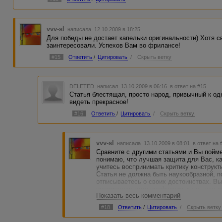
vvv-sl
написала 12.10.2009 в 18:25
Для победы не достает капельки оригинальности) Хотя с
заинтересовали. Успехов Вам во фрилансе!
#15
Ответить
/
Цитировать
/
Скрыть ветку
DELETED
написал 13.10.2009 в 06:16
в ответ на #15
Статья блестящая, просто народ, привычный к од
видеть прекрасное!
#16
Ответить
/
Цитировать
/
Скрыть ветку
vvv-sl
написала 13.10.2009 в 08:01
в ответ на 
Сравните с другими статьями и Вы пойме
понимаю, что лучшая защита для Вас, как
учитесь воспринимать критику конструкт
Статья не должна быть наукообразной, п
отписываетесь о своих достоинствах. Вы
преимуществами профессии и т.д., это д
Показать весь комментарий
конкурса. Удачи и не расстраивайтесь!
#18
Ответить
/
Цитировать
/
Скрыть ветку