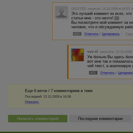
DELETED
написал 15.10.2009 в 04:53
Это лучший коммент из всех, что 
статьи мне - это нечто!:))))
Вы посмотрите мой коммент за но
человек, что и обсуждаемую рабо
#20
Ответить
/
Цитировать
/
Скры
vvv-sl
написала 15.10.2009
Уж больно Вы здесь бол
вот мне так и показалос
чей текст, а анализирую 
#25
Ответить
/
Цитирова
Еще 6 веток / 7 комментариев в темe
Последний:
13.10.2009 в 16:08
Показать
Написать комментарий
Последние комментарии