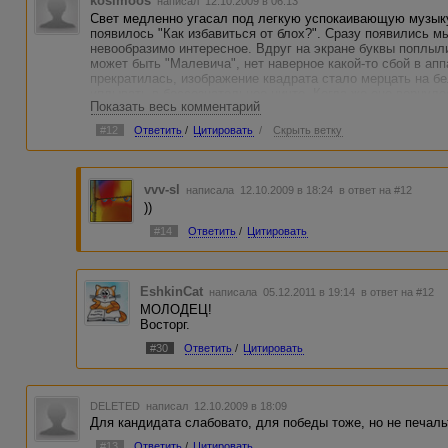
kosimoos
написал 12.10.2009 в 06:13
Свет медленно угасал под легкую успокаивающую музыку
появилось "Как избавиться от блох?". Сразу появились мы
невообразимо интересное. Вдруг на экране буквы поплыли
может быть "Малевича", нет наверное какой-то сбой в ап
прекратилась, изображение квадрата стало мерцать на б
уплывать в бессознательное ничто. Когда же оно вернулос
Показать весь комментарий
успокаивающая музыка, а на экране мелькали поочередно
краем глаза можно было заметить, что в промежутке меж
#12
Ответить
/
Цитировать
/
Скрыть ветку
маленькими буквами. В теле ощущалось легкость и бодро
даже насчёт этого «за» или «против», просто пустота...
За пробы пера зачёт, за Ваше эссе "-"
vvv-sl
написала 12.10.2009 в 18:24
в ответ на #12
))
#14
Ответить
/
Цитировать
EshkinCat
написала 05.12.2011 в 19:14
в ответ на #12
МОЛОДЕЦ!
Восторг.
#30
Ответить
/
Цитировать
DELETED
написал 12.10.2009 в 18:09
Для кандидата слабовато, для победы тоже, но не печаль
#13
Ответить
/
Цитировать