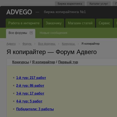
Биржа маркетинга
Каталог услуг
П
—
биржа копирайтинга №1
Работа в интернете
Заказчику
Магазин статей
Сервис
Все форумы
Новые сообщения
Адвего
Форум
Все форумы
Конкурсы
Я копирайтер
Я копирайтер — Форум Адвего
Конкурсы
/
Я копирайтер
/
Первый
тур
1-й тур: 217 работ
2-й тур: 86 работ
3-й тур: 17 работ
4-й тур: 5 работ
Победители: 3 работы