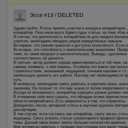
Эссе #13 / DELETED
Здравствуйте. Я хочу принять участие в конкурсе копирайтеров.
копирайтер. Пока написала в Адвего одну статью, на тему «Как и
Я считаю, что деятельность копирайтера не для каждого желаю
спросом, необходимо обладать рядом определённых навыков.
Во-первых, это умение грамотно и доступно изъясняться. Если ко
Во-вторых, это способность к аналитическому мышлению. Профе
теме, но также вводную и заключительную. Выводы, сделанные 
соответственно, её ценность.
В-третьих, автор должен хорошо ориентироваться в той теме, н
самому понимать, о чём пишешь. Особенно это важно при выполн
строительством, экономикой, медициной, точными науками и т.п.
наибольшую ценность его работе. Поэтому нет необходимости бр
суть.
В-четвёртых, необходимо уметь работать в короткие сроки, инач
заказчику. Он получит то, что ему нужно от более оперативного 
Исходя из изложенного, копирайтер хорошего уровня должен «и
В отношении себя могу сказать, что обладаю всеми перечислен
области копирпайтинга. Есть уверенность в том, что справлюсь.
Доводилось писать авторские статьи в научные журналы (ветер
диссертацию.
В том случае, если состоюсь как копирайтер, смогу писать стат
медицины. Смогу осилить статью гуманитарного профиля (филосо
темы. Данный заказ может занять большее количество времени,
Мне интересно работать с любыми (доступными для меня) темами