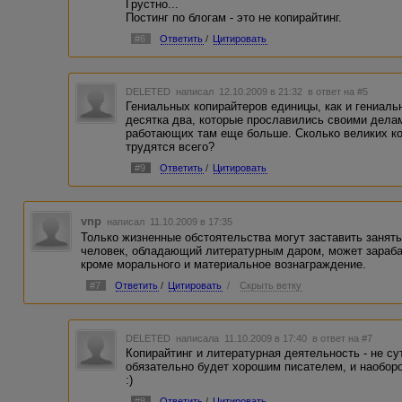
Грустно...
Постинг по блогам - это не копирайтинг.
#6
Ответить
/
Цитировать
DELETED
написал 12.10.2009 в 21:32
в ответ на #5
Гениальных копирайтеров единицы, как и гениаль
десятка два, которые прославились своими делам
работающих там еще больше. Сколько великих ко
трудятся всего?
#9
Ответить
/
Цитировать
vnp
написал 11.10.2009 в 17:35
Только жизненные обстоятельства могут заставить занят
человек, обладающий литературным даром, может зараба
кроме морального и материальное вознаграждение.
#7
Ответить
/
Цитировать
/
Скрыть ветку
DELETED
написала 11.10.2009 в 17:40
в ответ на #7
Копирайтинг и литературная деятельность - не су
обязательно будет хорошим писателем, и наобор
:)
#8
Ответить
/
Цитировать