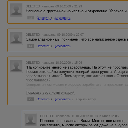
DELETED
написал 09.10.2009 в 21:29
Написано с грустинкой,но честно и откровенно. Успехов и
#3
Ответить
/
Цитировать
DELETED
написала 09.10.2009 в 22:07
Самое главное - мы понимаем, что все написанное здесь 
#4
Ответить
/
Цитировать
DELETED
написал 10.10.2009 в 15:06
"На копирайте много не заработаешь. На этом не прослав
Посмотрите сайты ведущих копирайтеров рунета. А еще 
зарабатывают мало? Посмотрите, как читают книги Оглив
прославился?
Копирайтингом можно и хорошо заработать, и прославитьс
действительно копирайтинг. Уверяю Вас.
Показать весь комментарий
#5
Ответить
/
Цитировать
/
Скрыть ветку
DELETED
написала 11.10.2009 в 01:13
в ответ на #5
Полностью согласна с Вами. Можно, все можно, ес
сожалению, многие авторы работ даже не в курсе