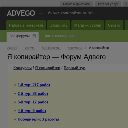
Биржа маркетинга
Каталог услуг
П
—
биржа копирайтинга №1
Работа в интернете
Заказчику
Магазин статей
Сервис
Все форумы
Новые сообщения
Адвего
Форум
Все форумы
Конкурсы
Я копирайтер
Я копирайтер — Форум Адвего
Конкурсы
/
Я копирайтер
/
Первый
тур
1-й тур: 217 работ
2-й тур: 86 работ
3-й тур: 17 работ
4-й тур: 5 работ
Победители: 3 работы