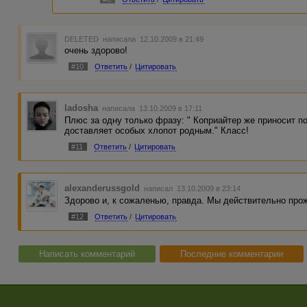
DELETED
написала 12.10.2009 в 21:49
очень здорово!
#10
Ответить
/
Цитировать
ladosha
написала 13.10.2009 в 17:11
Плюс за одну только фразу: " Коприайтер же приносит п
доставляет особых хлопот родным." Класс!
#11
Ответить
/
Цитировать
alexanderussgold
написал 13.10.2009 в 23:14
Здорово и, к сожаленью, правда. Мы действительно про
#12
Ответить
/
Цитировать
Написать комментарий
Последние комментарии