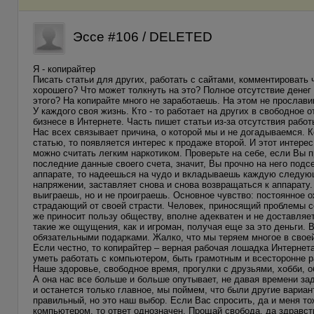
Эссе #106 / DELETED
Я - копирайтер
Писать статьи для других, работать с сайтами, комментировать 
хорошего? Что может толкнуть на это? Полное отсутствие дене
этого? На копирайте много не заработаешь. На этом не прослави
У каждого своя жизнь. Кто - то работает на других в свободное 
бизнесе в Интернете. Часть пишет статьи из-за отсутствия рабо
Нас всех связывает причина, о которой мы и не догадываемся. 
статью, то появляется интерес к продаже второй. И этот интерес
можно считать легким наркотиком. Проверьте на себе, если Вы п
последние данные своего счета, значит, Вы прочно на него под
аппарате, то надеешься на чудо и вкладываешь каждую следую
напряжении, заставляет снова и снова возвращаться к аппарату.
выиграешь, но и не проиграешь. Основное чувство: постоянное 
страдающий от своей страсти. Человек, приносящий проблемы с
же приносит пользу обществу, вполне адекватен и не доставля
такие же ощущения, как и игроман, получая еще за это деньги. В
обязательными подарками. Жалко, что мы теряем многое в своей
Если честно, то копирайтер – верная рабочая лошадка Интернета
уметь работать с компьютером, быть грамотным и всесторонне р
Наше здоровье, свободное время, прогулки с друзьями, хобби, 
А она нас все больше и больше опутывает, не давая времени за
и останется только главное, мы поймем, что были другие вариан
правильный, но это наш выбор. Если Вас спросить, да и меня то
компьютером, то ответ однозначен. Прощай свобода, да здравств