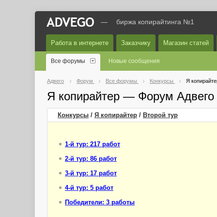
—
биржа копирайтинга №1
Работа в интернете
Заказчику
Магазин статей
Все форумы
Новые сообщения
Адвего
Форум
Все форумы
Конкурсы
Я копирайте
Я копирайтер — Форум Адвего
Конкурсы
/
Я копирайтер
/
Второй
тур
1-й тур: 217 работ
2-й тур: 86 работ
3-й тур: 17 работ
4-й тур: 5 работ
Победители: 3 работы