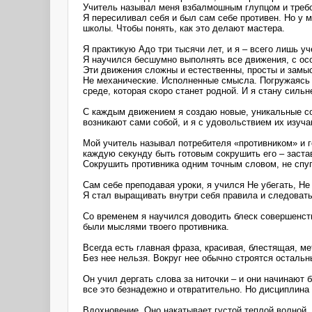
Учитель называл меня взбалмошным глупцом и требо
Я пересиливал себя и был сам себе противен. Но у 
школы. Чтобы понять, как это делают мастера.
Я практикую Адо три тысячи лет, и я – всего лишь у
Я научился бесшумно выполнять все движения, с особ
Эти движения сложны и естественны, просты и замы
Не механические. Исполненные смысла. Погружаясь в
среде, которая скоро станет родной. И я стану сильне
С каждым движением я создаю новые, уникальные со
возникают сами собой, и я с удовольствием их изуча
Мой учитель называл потребителя «противником» и го
каждую секунду быть готовым сокрушить его – застав
Сокрушить противника одним точным словом, не спуг
Сам себе преподавая уроки, я учился Не убегать, Н
Я стал выращивать внутри себя правила и следовать
Со временем я научился доводить блеск совершенства
были мыслями твоего противника.
Всегда есть главная фраза, красивая, блестящая, ме
Без нее нельзя. Вокруг нее обычно строятся остальн
Он учил дергать слова за ниточки – и они начинают 
все это безнадежно и отвратительно. Но дисциплина
Вдохновение. Оно накатывает густой теплой волной, 