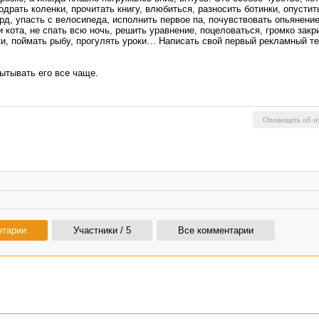
рать коленки, прочитать книгу, влюбиться, разносить ботинки, опустит
орд, упасть с велосипеда, исполнить первое па, почувствовать опьянени
ти кота, не спать всю ночь, решить уравнение, поцеловаться, громко зак
ки, поймать рыбу, прогулять уроки… Написать свой первый рекламный тек
пытывать его все чаще.
нтарии
Участники / 5
Все комментарии