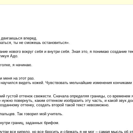
 двигаешься вперед.
ваться, ты не сможешь остановиться».
ние нового вокруг себя и внутри себя. Зная это, я понимаю создание т
тикуя Адо.
голке, я начинаю.
и меня на этот раз.
 Я научился видеть кожей. Чувствовать мельчайшие изменения кончиками 
ий густой оттенок свежести. Сначала определяя границы, со временем 
е нужно повернуть, каким оттенком изобразить эту часть, и какой звук д
озданному оттенку, создать второй такой текст невозможно.
пальцев. Так говорил мой учитель.
внутри границ, заданных брифом.
утри все кипело, но все бросить и сбежать я не мог – самая мысль об 