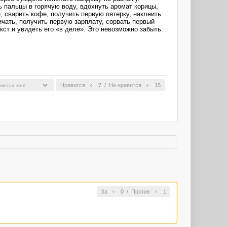
ь пальцы в горячую воду, вдохнуть аромат корицы,
е, сварить кофе, получить первую пятерку, наклеить
ричать, получить первую зарплату, сорвать первый
ст и увидеть его «в деле». Это невозможно забыть.
Нравится
7
/
Не нравится
15
За
0
/
Против
1