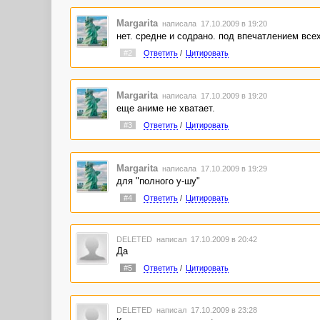
Margarita
написала 17.10.2009 в 19:20
нет. средне и содрано. под впечатлением всех
#2
Ответить
/
Цитировать
Margarita
написала 17.10.2009 в 19:20
еще аниме не хватает.
#3
Ответить
/
Цитировать
Margarita
написала 17.10.2009 в 19:29
для "полного у-шу"
#4
Ответить
/
Цитировать
DELETED
написал 17.10.2009 в 20:42
Да
#5
Ответить
/
Цитировать
DELETED
написал 17.10.2009 в 23:28