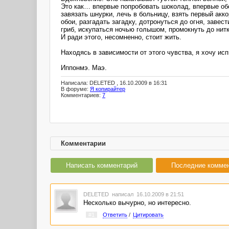
Это как… впервые попробовать шоколад, впервые обод
завязать шнурки, лечь в больницу, взять первый акк
обои, разгадать загадку, дотронуться до огня, завес
гриб, искупаться ночью голышом, промокнуть до нит
И ради этого, несомненно, стоит жить.
Находясь в зависимости от этого чувства, я хочу ис
Иппонмэ. Маэ.
Написала: DELETED , 16.10.2009 в 16:31
В форуме:
Я копирайтер
Комментариев:
7
Комментарии
Написать комментарий
Последние комме
DELETED
написал 16.10.2009 в 21:51
Несколько вычурно, но интересно.
#1
Ответить
/
Цитировать