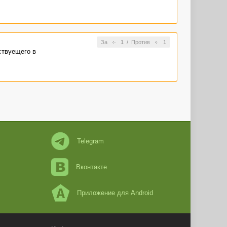
За
1
/
Против
1
ествуещего в
Telegram
Вконтакте
Приложение для Android