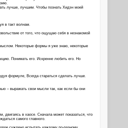
зию.
тать лучше, лучшим. Чтобы познать Хидэн моей
уя в такт волнам.
овольствие от того, что ощущаю себя в незнакомой
смыслом. Некоторые формы я уже знаю, некоторые
кцию. Понимать его. Искренне любить его. Но
едуя формуле, Всегда стараться сделать лучше.
нью – выражать свои мысли так, как если бы они
и, двигаясь в хаосе. Сначала может показаться, что
ждаться самого главного.
оторое суждено испытать каждому по-разному.