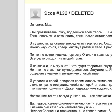
Эссе #132 / DELETED
Иппонмэ. Маэ.
«Ты протягиваешь руку, подаешься всем телом…. Ты
Тебя невозможно остановить, тебе нельзя останавли
В сущности, движение вперед есть творчество. Созда
можно научиться, совершенствуя разум и тело. Прак
Почтенно поклонившись портрету Огилви в красном у
Все резко отходит на второй план.
Я не знаю и не могу знать, что будет твориться внутр
Но я точно знаю, как нужно двигаться. Интуитивно.
сохраняя внешнее и внутреннее спокойствие.
Я управляю собой, придавая своим словам темно-син
сколько нужно отступить, чтобы не перейти грань, гд
что именно получится. Даже подражая уже когда-то с
Настоящие тексты всегда уникальны – как отпечатки 
Да, первое, самое сложное – нужно научиться жить 
Сначала они казались неимоверно узкими.
ЧеловекСвободы и творчества, я не терпел рамок. Вн