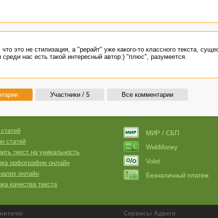
, что это не стилизация, а "рерайт" уже какого-то классного текста, сущ
 и среди нас есть такой интересный автор:) "плюс", разумеется.
нтарии
Участники / 5
Все комментарии
 статей
МИР / СБП
н статей
WebMoney
ить текст на уникальность
Volet
рка орфографии онлайн
нализ онлайн
Безналичный платеж
ка качества текста
нителю
Сервисы Адвего