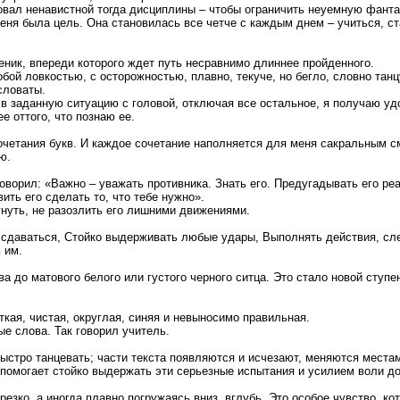
вал ненавистной тогда дисциплины – чтобы ограничить неуемную фанта
меня была цель. Она становилась все четче с каждым днем – учиться, с
ченик, впереди которого ждет путь несравнимо длиннее пройденного.
ой ловкостью, с осторожностью, плавно, текуче, но бегло, словно танц
словаты.
 заданную ситуацию с головой, отключая все остальное, я получаю уд
е оттого, что познаю ее.
четания букв. И каждое сочетание наполняется для меня сакральным 
ю.
ворил: «Важно – уважать противника. Знать его. Предугадывать его реа
ить его сделать то, что тебе нужно».
нуть, не разозлить его лишними движениями.
е сдаваться, Стойко выдерживать любые удары, Выполнять действия, сл
 им.
 до матового белого или густого черного ситца. Это стало новой ступе
ткая, чистая, округлая, синяя и невыносимо правильная.
ые слова. Так говорил учитель.
быстро танцевать; части текста появляются и исчезают, меняются местам
 помогает стойко выдержать эти серьезные испытания и усилием воли до
резко, а иногда плавно погружаясь вниз, вглубь. Это особое чувство, к