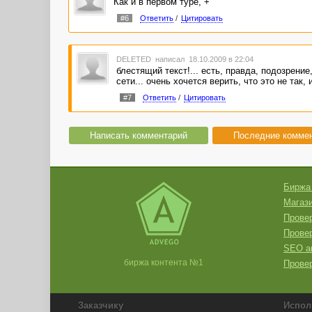
Как и в первом туре, +
#6
Ответить
/
Цитировать
DELETED
написал 18.10.2009 в 22:04
блестящий текст!... есть, правда, подозрение
сети... очень хочется верить, что это не так,
#7
Ответить
/
Цитировать
Написать комментарий
Последние комме
Биржа
Магази
Провер
Прове
SEO а
биржа контента №1
Провер
Заказчику
Испол