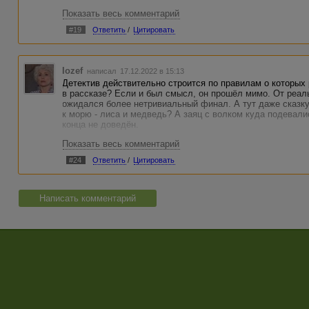
Показать весь комментарий
#19
Ответить
/
Цитировать
Iozef
написал 17.12.2022 в 15:13
Детектив действительно строится по правилам о которых
в рассказе? Если и был смысл, он прошёл мимо. От реал
ожидался более нетривиальный финал. А тут даже сказку 
к морю - лиса и медведь? А заяц с волком куда подевали
конца не доведён.
Показать весь комментарий
#24
Ответить
/
Цитировать
Написать комментарий