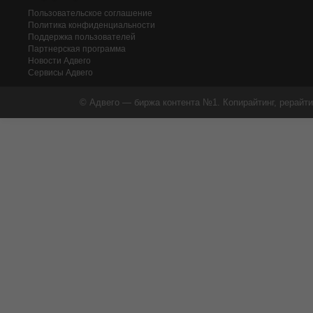
Пользовательское соглашение
Политика конфиденциальности
Поддержка пользователей
Партнерская программа
Новости Адвего
Сервисы Адвего
© Адвего — биржа контента №1. Копирайтинг, рерайти