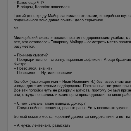
– Какое еще ЧП?
– В общем, Колобок повесился.
Третий день кряду Майор занимался отчетами, и подобные шутки
подчиненного ясно давал понять: дело серьезное.
***
Милицейский «козел» весело прыгал по деревенским ухабам, с 
все, что оставалось Товарищу Майору – осмотреть место происш
разумеется.
– Причина смерти?
– Предварительно – странгуляционная асфиксия. А еще брахимет
быстро.
– Повесился, значит?
– Повесился… Ну, или повесили…
Колобок (настоящее имя – Иван Иванович И.) был известным ша
иногда даже четверным подбородком. Постоянные гастроли прин
Все эти попойки чуть не разорили артиста, поэтому он был приз
они, откуда появились и какие цели преследовали, но свою рабо
– С чем связаны такие выводы, доктор?
– Следы побоев, ссадины, рваные раны. Есть несколько укусов.
Беглый осмотр места, короткий диалог со свидетелями, и вот 
– А ну-ка, лейтенант, разыскать!