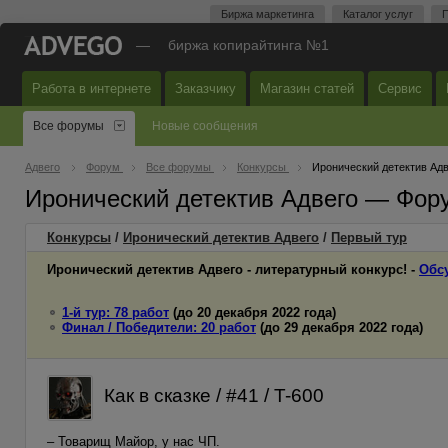
Биржа маркетинга
Каталог услуг
П
—
биржа копирайтинга №1
Работа в интернете
Заказчику
Магазин статей
Сервис
Все форумы
Новые сообщения
Адвего
Форум
Все форумы
Конкурсы
Иронический детектив Адв
Иронический детектив Адвего — Фор
Конкурсы
/
Иронический детектив Адвего
/
Первый
тур
Иронический детектив Адвего - литературный конкурс! -
Обс
1-й тур: 78 работ
(до 20 декабря 2022 года)
Финал / Победители: 20 работ
(до 29 декабря 2022 года)
Как в сказке / #41 / T-600
– Товарищ Майор, у нас ЧП.