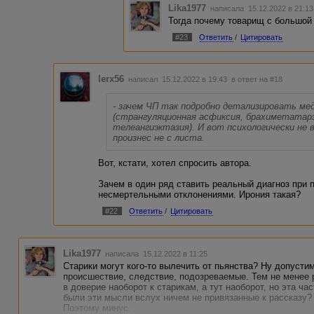
Lika1977
написала 15.12.2022 в 21:1
Тогда почему товарищ с большой
#23
Ответить
/
Цитировать
lerx56
написал 15.12.2022 в 19:43
в ответ на #18
- зачем ЧП так подробно детализировать ме
(странгуляционная асфиксия, брахиметатарз
телеангиэктазия). И вот психологически не
произнес не с листа.
Вот, кстати, хотел спросить автора.
Зачем в один ряд ставить реальный диагноз при
несмертельными отклонениями. Ирония такая?
#22
Ответить
/
Цитировать
Lika1977
написала 15.12.2022 в 11:25
Старики могут кого-то вылечить от пьянства? Ну допустим
происшествие, следствие, подозреваемые. Тем не менее
в доверие наоборот к старикам, а тут наоборот, но эта ча
были эти мысли вслух ничем не привязанные к рассказу?
Поэтому минус.