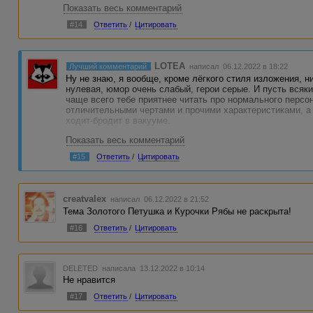
Показать весь комментарий
#14
Ответить
/
Цитировать
LOTEA
Лучший комментарий
написал 06.12.2022 в 18:22
Ну не знаю, я вообще, кроме лёгкого стиля изложения, н
нулевая, юмор очень слабый, герои серые. И пусть всяк
чаще всего тебе приятнее читать про нормального перс
отличительными чертами и прочими характеристиками, а 
ходит-бродит в вакууме.
Показать весь комментарий
Все интересные моменты опущены, сплошная прелюдия 
отвлеченные темы. Безликие злодеи, которые почти оста
#15
Ответить
/
Цитировать
концовка не оставляют вообще никаких шансов на полож
И что это за теория хорошего детектива в конце? Вы так
писать шедевры в этом непростом жанре? Так лучше бы 
creatvalex
написал 06.12.2022 в 21:52
получилось как-то неубедительно.
Тема Золотого Петушка и Курочки Рябы не раскрыта!
Правая кнопка.
#16
Ответить
/
Цитировать
DELETED
написала 13.12.2022 в 10:14
Не нравится
#17
Ответить
/
Цитировать