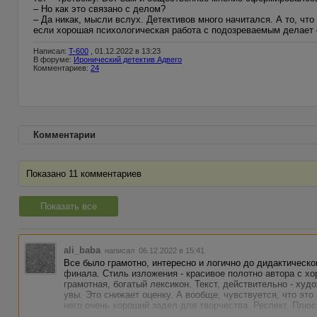
– Но как это связано с делом?
– Да никак, мысли вслух. Детективов много начитался. А то, что
если хорошая психологическая работа с подозреваемым делает с
Написал:
T-600
, 01.12.2022 в 13:23
В форуме:
Иронический детектив Адвего
Комментариев:
24
Комментарии
Показано 11 комментариев
Показать все
ali_baba
написал 06.12.2022 в 15:41
Все было грамотно, интересно и логично до дидактическо
финала. Стиль изложения - красивое полотно автора с х
грамотная, богатый лексикон. Текст, действительно - худ
увы. Это снижает оценку. А вообще, чувствуется, что это
него очень хороший задел для творчества. Респект. Плюс