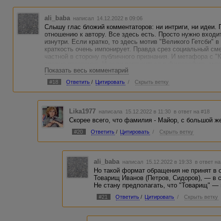
ali_baba
написал 14.12.2022 в 09:06
Слышу глас бложий комментаторов: ни интриги, ни идеи. 
отношению к автору. Все здесь есть. Просто нужно входит
изнутри. Если кратко, то здесь мотив "Великого Гетсби" 
краткость очень импонирует. Правда срез социальный см
частной в сторону публичного признания. И метафора с "
вполне прозрачна. И если погрузиться в философию, мож
Показать весь комментарий
Но мне понравилось так, на уровне ощущений увидеть ко
тема песни
#18
Ответить
/
Цитировать
/
Скрыть ветку
"Заполнен зал, в котором было пусто,
На сцене - свет, а в зале меркнет свет.
Сейчас вас будут развлекать искусством,
Lika1977
написала 15.12.2022 в 11:30
в ответ на #18
Сегодня просто плановый концерт.
Скорее всего, что фамилия - Майор, с большой ж
На два часа вы станете добрее..."
#20
Ответить
/
Цитировать
/
Скрыть ветку
Есть много подводок, которые не получилось раскрыть:
- почему автор преступление называет ЧП, это лексикон 
всплыло - это прошлое время или страна бывшего юэсэса,
ali_baba
написал 15.12.2022 в 19:33
в ответ на
- почему "Майор" пишется с большой, если это не фамил
Но такой формат обращения не принят в 
- зачем ЧП так подробно детализировать медицинским жа
Товарищ Иванов (Петров, Сидоров), — в 
брахиметатарзия, гипохондроплазия и телеангиэктазия). И
Не стану предполагать, что "Товарищ" —
служивый все это произнес не с листа.
#21
Ответить
/
Цитировать
/
Скрыть ветку