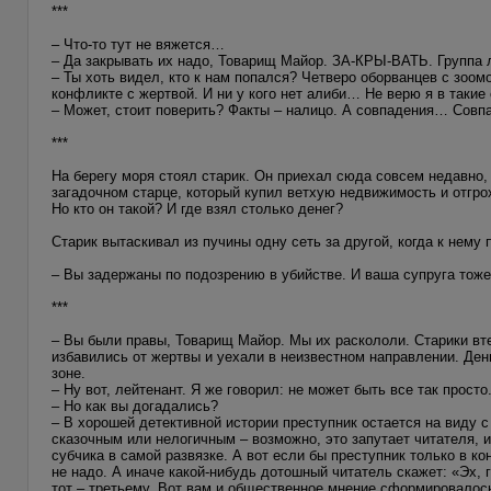
***
– Что-то тут не вяжется…
– Да закрывать их надо, Товарищ Майор. ЗА-КРЫ-ВАТЬ. Группа 
– Ты хоть видел, кто к нам попался? Четверо оборванцев с зоом
конфликте с жертвой. И ни у кого нет алиби… Не верю я в такие
– Может, стоит поверить? Факты – налицо. А совпадения… Совпа
***
На берегу моря стоял старик. Он приехал сюда совсем недавно,
загадочном старце, который купил ветхую недвижимость и отгрох
Но кто он такой? И где взял столько денег?
Старик вытаскивал из пучины одну сеть за другой, когда к нему
– Вы задержаны по подозрению в убийстве. И ваша супруга тоже
***
– Вы были правы, Товарищ Майор. Мы их раскололи. Старики вте
избавились от жертвы и уехали в неизвестном направлении. День
зоне.
– Ну вот, лейтенант. Я же говорил: не может быть все так просто
– Но как вы догадались?
– В хорошей детективной истории преступник остается на виду 
сказочным или нелогичным – возможно, это запутает читателя, и
субчика в самой развязке. А вот если бы преступник только в ко
не надо. А иначе какой-нибудь дотошный читатель скажет: «Эх, 
тот – третьему. Вот вам и общественное мнение сформировало