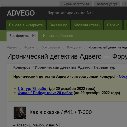
Биржа маркетинга
Каталог услуг
П
—
биржа копирайтинга №1
Работа в интернете
Заказчику
Магазин статей
Сервис
Все форумы
Новые сообщения
Адвего
Форум
Все форумы
Конкурсы
Иронический детектив Адв
Иронический детектив Адвего — Фор
Конкурсы
/
Иронический детектив Адвего
/
Первый
тур
Иронический детектив Адвего - литературный конкурс! -
Обс
1-й тур: 78 работ
(до 20 декабря 2022 года)
Финал / Победители: 20 работ
(до 29 декабря 2022 года)
Как в сказке / #41 / T-600
– Товарищ Майор, у нас ЧП.