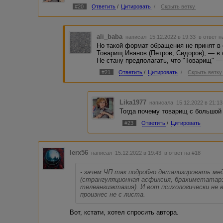
На два часа вы станете добрее..."
#20
Ответить
/
Цитировать
/
Скрыть ветку
Есть много подводок, которые не получилось раскрыть:
- почему автор преступление называет ЧП, это лексикон 
всплыло - это прошлое время или страна бывшего юэсэса
ali_baba
написал 15.12.2022 в 19:33
в ответ н
- почему "Майор" пишется с большой, если это не фами
Но такой формат обращения не принят в 
- зачем ЧП так подробно детализировать медицинским ж
Товарищ Иванов (Петров, Сидоров), — в
брахиметатарзия, гипохондроплазия и телеангиэктазия). 
Не стану предполагать, что "Товарищ" —
служивый все это произнес не с листа.
#21
Ответить
/
Цитировать
/
Скрыть ветку
Lika1977
написала 15.12.2022 в 21:1
Тогда почему товарищ с большой
#23
Ответить
/
Цитировать
lerx56
написал 15.12.2022 в 19:43
в ответ на #18
- зачем ЧП так подробно детализировать ме
(странгуляционная асфиксия, брахиметатарз
телеангиэктазия). И вот психологически не
произнес не с листа.
Вот, кстати, хотел спросить автора.