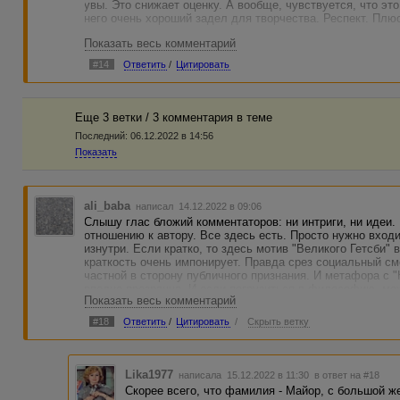
увы. Это снижает оценку. А вообще, чувствуется, что это
него очень хороший задел для творчества. Респект. Плю
Показать весь комментарий
#14
Ответить
/
Цитировать
Еще 3 ветки / 3 комментария в темe
Последний:
06.12.2022 в 14:56
Показать
ali_baba
написал 14.12.2022 в 09:06
Слышу глас бложий комментаторов: ни интриги, ни идеи.
отношению к автору. Все здесь есть. Просто нужно входи
изнутри. Если кратко, то здесь мотив "Великого Гетсби" 
краткость очень импонирует. Правда срез социальный с
частной в сторону публичного признания. И метафора с "
вполне прозрачна. И если погрузиться в философию, мо
Показать весь комментарий
Но мне понравилось так, на уровне ощущений увидеть ко
тема песни
#18
Ответить
/
Цитировать
/
Скрыть ветку
"Заполнен зал, в котором было пусто,
На сцене - свет, а в зале меркнет свет.
Сейчас вас будут развлекать искусством,
Lika1977
написала 15.12.2022 в 11:30
в ответ на #18
Сегодня просто плановый концерт.
Скорее всего, что фамилия - Майор, с большой ж