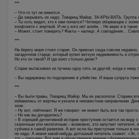
***
– Что-то тут не вяжется…
– Да закрывать их надо, Товарищ Майор. ЗА-КРЫ-ВАТЬ. Группа 
– Ты хоть видел, кто к нам попался? Четверо оборванцев с зоом
конфликте с жертвой. И ни у кого нет алиби… Не верю я в такие
– Может, стоит поверить? Факты – налицо. А совпадения… Совпа
***
На берегу моря стоял старик. Он приехал сюда совсем недавно,
загадочном старце, который купил ветхую недвижимость и отгрох
Но кто он такой? И где взял столько денег?
Старик вытаскивал из пучины одну сеть за другой, когда к нему
– Вы задержаны по подозрению в убийстве. И ваша супруга тоже
***
– Вы были правы, Товарищ Майор. Мы их раскололи. Старики вте
избавились от жертвы и уехали в неизвестном направлении. День
зоне.
– Ну вот, лейтенант. Я же говорил: не может быть все так просто
– Но как вы догадались?
– В хорошей детективной истории преступник остается на виду 
сказочным или нелогичным – возможно, это запутает читателя, и
субчика в самой развязке. А вот если бы преступник только в ко
не надо. А иначе какой-нибудь дотошный читатель скажет: «Эх, 
тот – третьему. Вот вам и общественное мнение сформировало