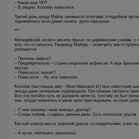
– Какое еще ЧП?
– В общем, Колобок повесился.
Третий день кряду Майор занимался отчетами, и подобные шутки
подчиненного ясно давал понять: дело серьезное.
***
Милицейский «козел» весело прыгал по деревенским ухабам, с 
все, что оставалось Товарищу Майору – осмотреть место происш
разумеется.
– Причина смерти?
– Предварительно – странгуляционная асфиксия. А еще брахимет
быстро.
– Повесился, значит?
– Повесился… Ну, или повесили…
Колобок (настоящее имя – Иван Иванович И.) был известным ша
иногда даже четверным подбородком. Постоянные гастроли прин
Все эти попойки чуть не разорили артиста, поэтому он был приз
они, откуда появились и какие цели преследовали, но свою рабо
– С чем связаны такие выводы, доктор?
– Следы побоев, ссадины, рваные раны. Есть несколько укусов.
Беглый осмотр места, короткий диалог со свидетелями, и вот 
– А ну-ка, лейтенант, разыскать!