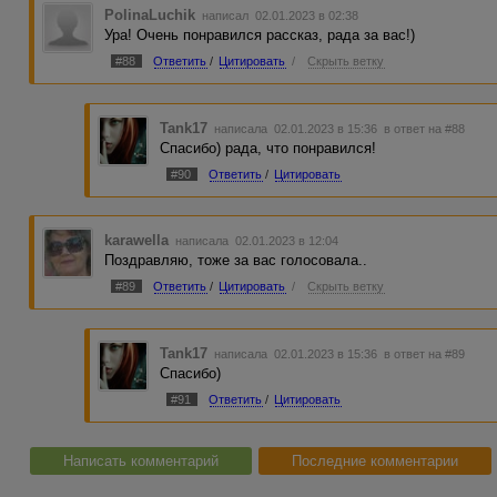
PolinaLuchik
написал 02.01.2023 в 02:38
Ура! Очень понравился рассказ, рада за вас!)
#88
Ответить
/
Цитировать
/
Скрыть ветку
Tank17
написала 02.01.2023 в 15:36
в ответ на #88
Спасибо) рада, что понравился!
#90
Ответить
/
Цитировать
karawella
написала 02.01.2023 в 12:04
Поздравляю, тоже за вас голосовала..
#89
Ответить
/
Цитировать
/
Скрыть ветку
Tank17
написала 02.01.2023 в 15:36
в ответ на #89
Спасибо)
#91
Ответить
/
Цитировать
Написать комментарий
Последние комментарии