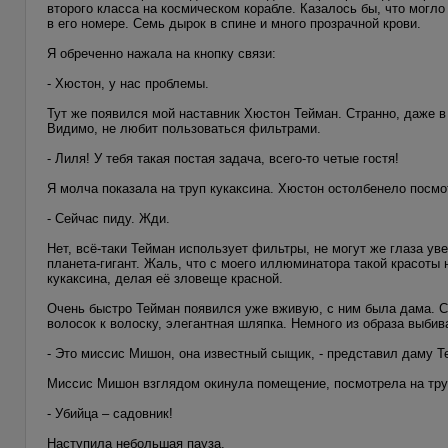
второго класса на космическом корабле. Казалось бы, что могло
в его номере. Семь дырок в спине и много прозрачной крови.
Я обреченно нажала на кнопку связи:
- Хюстон, у нас проблемы.
Тут же появился мой наставник Хюстон Тейман. Странно, даже в
Видимо, не любит пользоваться фильтрами.
- Лиля! У тебя такая постая задача, всего-то четые гостя!
Я молча показала на труп кукаксина. Хюстон остолбенело посм
- Сейчас пиду. Жди.
Нет, всё-таки Тейман использует фильтры, не могут же глаза ув
планета-гигант. Жаль, что с моего иллюминатора такой красоты
кукаксина, делая её зловеще красной.
Очень быстро Тейман появился уже вживую, с ним была дама. С
волосок к волоску, элегантная шляпка. Немного из образа выби
- Это миссис Мишон, она известный сыщик, - представил даму Т
Миссис Мишон взглядом окинула помещение, посмотрела на труп
- Убийца – садовник!
Наступила небольшая пауза.