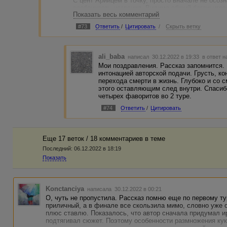
С цент Арийцем в точку, просто вначале не осоз
читателям не стать обреченными гостями авторского мира
особенность названия. Видимо общий багаж игра
свободными.
Показать весь комментарий
А куда они летели) скажем так, туристический в
#73
Ответить
/
Цитировать
/
Скрыть ветку
В остальном, рассказ можно характеризовать, как добру
значения, как в крузах. Единственное, что перв
идей:
увидят больше красот, более дешевые- меньше.
- восприятие смерти, как зла, перелицовывается в обрат
ali_baba
написал 30.12.2022 в 19:33
в ответ н
- тема сегрегации расовых различий: высокомерие цента
низшая неразумная раса кукаксинов (дерево);
Мои поздравления. Рассказ запомнится. 
интонацией авторской подачи. Грусть, к
- тема эго и иллюзорности/обманчивости внешнего вида 
перехода смерти в жизнь. Глубоко и со 
менять свой имидж в лучшую сторону);
этого оставляющим след внутри. Спасиб
четырех фаворитов во 2 туре.
- мотив речевого несовершенства неплохо пересекся с ин
#74
Ответить
/
Цитировать
картавость Хьюстона их лексическую формализацию. Это
тормозит внимание, придавая словам непосредственность
огромен (красивая игра символикой перевертышей - в сл
"ь";
Еще 17 веток / 18 комментариев в темe
- детективный пародийный эффект создан, благодаря о
Последний:
06.12.2022 в 18:19
(фиолетовые уши трубочкой), которая проводит расслед
Показать
литературного контента классики жанра: убийца либо дво
- роль случайного фактора в раскрытии преступления по
Konctanciya
написала 30.12.2022 в 00:21
- легкая и красиво обыгранная мысль, о том, что смысл 
О, чуть не пропустила. Рассказ помню еще по первому ту
что потерял смысл жизни). Такой неожиданный парадок
приличный, а в финале все скользила мимо, словно уже
Рильке. А может, Курта Кобейна. Или Томаса Морра - мы 
плюс ставлю. Показалось, что автор сначала придумал ир
подтягивал сюжет. Поэтому особенности размножения кук
В краткой обрисовке событий узнаются обычные земные 