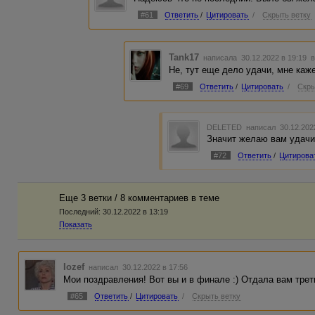
#61
Ответить
/
Цитировать
/
Скрыть ветку
Tank17
написала 30.12.2022 в 19:19
в
Не, тут еще дело удачи, мне каж
#69
Ответить
/
Цитировать
/
Скры
DELETED
написал 30.12.202
Значит желаю вам удачи
#72
Ответить
/
Цитирова
Еще 3 ветки / 8 комментариев в темe
Последний:
30.12.2022 в 13:19
Показать
Iozef
написал 30.12.2022 в 17:56
Мои поздравления! Вот вы и в финале :) Отдала вам трет
#65
Ответить
/
Цитировать
/
Скрыть ветку