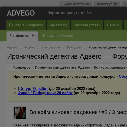
Биржа маркетинга
Каталог услуг
П
—
биржа копирайтинга №1
Работа в интернете
Заказчику
Магазин статей
Сервис
Все форумы
Новые сообщения
Адвего
Форум
Все форумы
Конкурсы
Иронический детектив Адв
Иронический детектив Адвего — Фор
Конкурсы
/
Иронический детектив Адвего / Конкурс завершен
Иронический детектив Адвего - литературный конкурс! -
Обс
1-й тур: 78 работ
(до 20 декабря 2022 года)
Финал / Победители: 20 работ
(до 29 декабря 2022 года)
Во всём виноват садовник / #2 / 3 мес
Обычная стажировка в должности администратора. Задача - раз