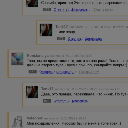
Спасибо, приятно) Это хорошо, что разрешили ф
#75
Ответить
/
Цитировать
/
Скрыть ветку
Tank17
написала 30.12.2022 в 19:39
в ответ н
...или жанр...
#76
Ответить
/
Цитировать
Konctanciya
написала 30.12.2022 в 20:02
Таня, вы не представляете, как я за вас рада! Помню, к
дальше второго тура - время пришло, собирайте лавры :
#77
Ответить
/
Цитировать
/
Скрыть ветку
Tank17
написала 30.12.2022 в 20:29
в ответ на #77
Дааа, это правда, переживала, что никак. Но тут
#79
Ответить
/
Цитировать
Valeonor
написала 30.12.2022 в 20:14
Мои поздравления! Рассказ был у меня в топе трёх!:)