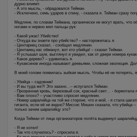
дурно влияет.
- А это мысль, - обрадовался Тейман.
- Исключено, семь ударов в спину, - сказала я. Тейман сразу пог
Медляне, по словам Теймана, органически не могут врать, что 
ногами и нервно мял пальцы рук:
- Какой ужас! Убийство!
- Откуда вы знаете про убийство? – насторожилась я.
- Центариец сказал, - сообщил медлянин.
- Центаиец нас обманул, вот кто убийца! – сказал Тейман.
- Я услышал шум, выглянул и увидел, как от двери номера кукак
- Какое дерево? – удивилась я.
- Кукаксинов иногда называют деевьями, сложная эволюция. Дол
В моей голове появилась зыбкая мысль. Чтобы её не потерять, я
- Убийца – садовник!
- И вы туда же?! Это заазно…– испугался Тейман.
- Прозрачная кровь, березовый сок, красный свет… - бормотала я
- Вам плохо? – участливо спросил медлянин.
- Номер шаралийца на той же стороне, что и мой, - я стала шага
гиганта, если её не видно? Миссис Мишон сказала, что убийца –
только зачем шаралийцу это?
Когда Тейман от лица организаторов полёта выдвинул шаралийцу
- Я не хотел!
- Так что случилось? - спросила я.
- Ко мне пришел кукаксин и позвал к себе в номер под предлого