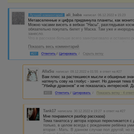
ali_baba
Лучший комментарий
написал 06.12.2022 в 15:23
Метавселенные и цифра придвинула планеты, как монито
Можно часами висеть в вебках "Насы", разглядывая косм
обязательно покупать билет у Маска. Там уже и инородн
занесло.
Что в рассказе больше всего заинтриговало и оставило р
космоса и смерти. А детективы очень часто (взять Донцо
Показать весь комментарий
повседневно-бытовому.
#27
Ответить
/
Цитировать
/
Скрыть ветку
Тема танатоса у автора хорошо перекликается с древним
занимался проблемой "Колыбельных" и ритуалов охраны 
там на интересную мысль, в продолжении той, что сон, 
ребенка взрослый запускает механизм собственной смерт
AllaSu
написал 09.12.2022 в 01:55
в ответ на #27
этому противостоять, некоторые народы использовали р
Вам плюс за растекшиеся мысли и обширные знан
Карфаген был этим славен. В древней Спарте был обычай
натянуть сову на глобус - зачет. Но данная тем
- богомол, черная вдова, цикады решают это в пользу дет
"Убийце драконов" и не показалась интересной. Д
В рассказе добровольный уход, как семикратное продол
#33
Ответить
/
Цитировать
/
Показать ветку - 4 отве
выглядит в этой парадигме как преемственный и зеркаль
ее на световой волне излучений планеты и матрица жизн
Земле, перекликаются уже не в ментальном, а в реально
сильнее остального.
Tank17
написала 30.12.2022 в 19:27
в ответ на #27
Мне понравился разбор рассказа)
Фантастический переход в зону детективного жанра помо
Тема танатоса у автора хорошо перекликается с 
амортизационную зону для читателей, сделав проекцию 
только, в целом всегда с рождением ребёнка ум
Параллели, лишенные звуковых и артикуляционных прив
вторая - Мать. В данном случае пол другой, но с
имеют собственный номинатив: кукаксины, центарийцы, 