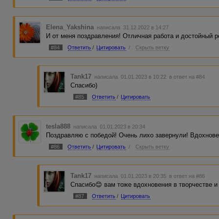
Elena_Yakshina
написала 31.12.2022 в 14:27
И от меня поздравления! Отличная работа и достойный р
#84
Ответить
/
Цитировать
/
Скрыть ветку
Tank17
написала 01.01.2023 в 10:22
в ответ на #84
Спасибо)
#85
Ответить
/
Цитировать
tesla888
написала 01.01.2023 в 20:34
Поздравляю с победой! Очень лихо завернули! Вдохнове
#86
Ответить
/
Цитировать
/
Скрыть ветку
Tank17
написала 01.01.2023 в 20:35
в ответ на #86
Спасибо😊 вам тоже вдохновения в творчестве и 
#87
Ответить
/
Цитировать