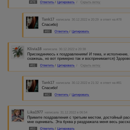
#78
Ответить
/
Цитировать
/
Скрыть ветку
Tank17
написала 30.12.2022 в 20:29
в ответ на #78
Спасибо)
#80
Ответить
/
Цитировать
Klivia18
написала 30.12.2022 в 20:38
Присоединяюсь к поздравлениям! И тема, и исполнение,
скажешь, но вот примерно так и воспринимается) Здорово
#81
Ответить
/
Цитировать
/
Скрыть ветку
Tank17
написала 30.12.2022 в 21:32
в ответ на #81
Спасибо!
#82
Ответить
/
Цитировать
Lika1977
написала 31.12.2022 в 06:54
Примите поздравления с третьим местом, достойный рас
мне оценивать. Эта буква р раздражала меня весь расска
#83
Ответить
/
Цитировать