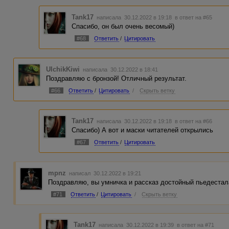
Tank17
написала 30.12.2022 в 19:18
в ответ на #65
Спасибо, он был очень весомый)
#68
Ответить
/
Цитировать
UlchikKiwi
написала 30.12.2022 в 18:41
Поздравляю с бронзой! Отличный результат.
#66
Ответить
/
Цитировать
/
Скрыть ветку
Tank17
написала 30.12.2022 в 19:18
в ответ на #66
Спасибо) А вот и маски читателей открылись
#67
Ответить
/
Цитировать
mpnz
написал 30.12.2022 в 19:21
Поздравляю, вы умничка и рассказ достойный пьедестал
#71
Ответить
/
Цитировать
/
Скрыть ветку
Tank17
написала 30.12.2022 в 19:39
в ответ на #71