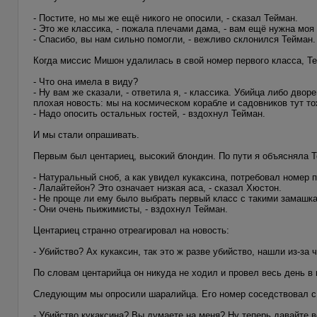
- Постите, но мы же ещё никого не опосили, - сказал Тейман.
- Это же классика, - пожала плечами дама, - вам ещё нужна моя
- Спасибо, вы нам сильно помогли, - вежливо склонился Тейман.
Когда миссис Мишон удалилась в свой номер первого класса, Те
- Что она имела в виду?
- Ну вам же сказали, - ответила я, - классика. Убийца либо дворе
плохая новость: мы на космическом корабле и садовников тут то
- Надо опосить остальных гостей, - вздохнул Тейман.
И мы стали опрашивать.
Первым был центариец, высокий блондин. По пути я объясняла 
- Натуральный сноб, а как увидел кукаксина, потребовал номер 
- Лалайтейон? Это означает низкая аса, - сказал Хюстон.
- Не проще ли ему было выбрать первый класс с такими замашк
- Они очень пьижимисты, - вздохнул Тейман.
Центариец странно отреагировал на новость:
- Убийство? Ах кукаксин, так это ж разве убийство, нашли из-за 
По словам центарийца он никуда не ходил и провел весь день в 
Следующим мы опросили шаралийца. Его номер соседствовал с 
- Убийство кукаксина? Вы думаете на меня? Ну теперь давайте 