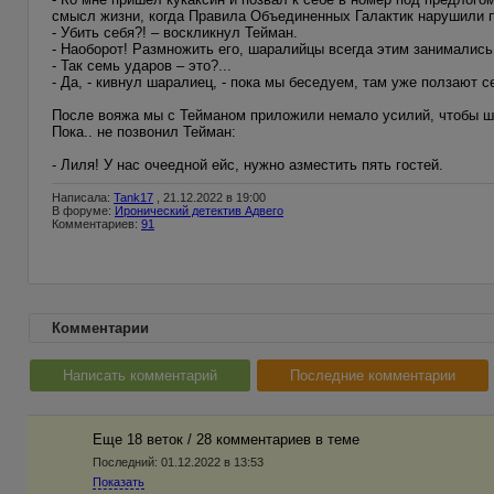
смысл жизни, когда Правила Объединенных Галактик нарушили 
- Убить себя?! – воскликнул Тейман.
- Наоборот! Размножить его, шаралийцы всегда этим занимались.
- Так семь ударов – это?...
- Да, - кивнул шаралиец, - пока мы беседуем, там уже ползают с
После вояжа мы с Тейманом приложили немало усилий, чтобы ша
Пока.. не позвонил Тейман:
- Лиля! У нас очеедной ейс, нужно азместить пять гостей.
Написала:
Tank17
, 21.12.2022 в 19:00
В форуме:
Иронический детектив Адвего
Комментариев:
91
Комментарии
Написать комментарий
Последние комментарии
Еще 18 веток / 28 комментариев в темe
Последний:
01.12.2022 в 13:53
Показать