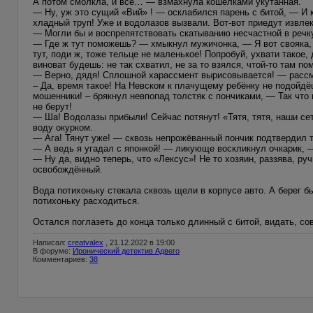
А потом смолкла, и всё… — взмахнула кошёлками укутанная.
— Ну, уж это сущий «Вий» ! — осклабился парень с битой, — И к
хладный труп! Уже и водолазов вызвали. Вот-вот приедут извлек
— Могли бы и воспрепятствовать скатыванию несчастной в реч
— Где ж тут поможешь? — хмыкнул мужичонка, — Я вот свояка, ко
тут, поди ж, тоже тельце не маленькое! Попробуй, ухвати такое, д
виноват будешь: не так схватил, не за то взялся, чтой-то там п
— Верно, дядя! Сплошной харассмент вырисовывается! — расс
– Да, время такое! На Невском к плачущему ребёнку не подойдёш
мошенники! – брякнул невпопад толстяк с пончиками, — Так что 
не берут!
— Ша! Водолазы прибыли! Сейчас потянут! «Тятя, тятя, наши се
воду окурком.
— Ага! Тянут уже! — сквозь непрожёванный пончик подтвердил т
— А ведь я угадал с японкой! — ликующе воскликнул очкарик, — 
— Ну да, видно теперь, что «Лексус»! Не то хозяин, раззява, р
освобождённый.
Вода потихоньку стекала сквозь щели в корпусе авто. А берег 
потихоньку расходиться.
Остался поглазеть до конца только длинный с битой, видать, с
Написал:
creatvalex
, 21.12.2022 в 19:00
В форуме:
Иронический детектив Адвего
Комментариев:
38