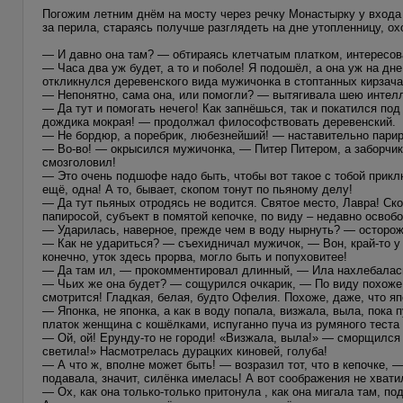
Погожим летним днём на мосту через речку Монастырку у вход
за перила, стараясь получше разглядеть на дне утопленницу, 
— И давно она там? — обтираясь клетчатым платком, интересов
— Часа два уж будет, а то и поболе! Я подошёл, а она уж на дн
откликнулся деревенского вида мужичонка в стоптанных кирзача
— Непонятно, сама она, или помогли? — вытягивала шею интелл
— Да тут и помогать нечего! Как запнёшься, так и покатился под
дождика мокрая! — продолжал философствовать деревенский.
— Не бордюр, а поребрик, любезнейший! — наставительно парир
— Во-во! — окрысился мужичонка, — Питер Питером, а заборчик 
смозголовил!
— Это очень подшофе надо быть, чтобы вот такое с тобой прик
ещё, одна! А то, бывает, скопом тонут по пьяному делу!
— Да тут пьяных отродясь не водится. Святое место, Лавра! Ск
папиросой, субъект в помятой кепочке, по виду – недавно освоб
— Ударилась, наверное, прежде чем в воду нырнуть? — осторож
— Как не удариться? — съехидничал мужичок, — Вон, край-то у в
конечно, уток здесь прорва, могло быть и попуховитее!
— Да там ил, — прокомментировал длинный, — Ила нахлебалась,
— Чьих же она будет? — сощурился очкарик, — По виду похоже –
смотрится! Гладкая, белая, будто Офелия. Похоже, даже, что яп
— Японка, не японка, а как в воду попала, визжала, выла, пока
платок женщина с кошёлками, испуганно пуча из румяного теста
— Ой, ой! Ерунду-то не городи! «Визжала, выла!» — сморщился
светила!» Насмотрелась дурацких киновей, голуба!
— А что ж, вполне может быть! — возразил тот, что в кепочке, 
подавала, значит, силёнка имелась! А вот соображения не хвати
— Ох, как она только-только притонула , как она мигала там, п