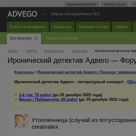
Биржа маркетинга
Каталог услуг
П
—
биржа копирайтинга №1
Работа в интернете
Заказчику
Магазин статей
Сервис
Все форумы
Новые сообщения
Адвего
Форум
Все форумы
Конкурсы
Иронический детектив Адв
Иронический детектив Адвего — Фор
Конкурсы
/
Иронический детектив Адвего / Конкурс завершен
Иронический детектив Адвего - литературный конкурс! -
Обс
1-й тур: 78 работ
(до 20 декабря 2022 года)
Финал / Победители: 20 работ
(до 29 декабря 2022 года)
Утопленница (случай из потусторонней
creatvalex