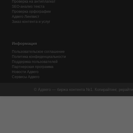
Проверка на антиплагиат
SEO-анализ текста
Проверка орфографии
Адвего
Лингвист
Заказ контента и услуг
Информация
Пользовательское соглашение
Политика конфиденциальности
Поддержка пользователей
Партнерская программа
Новости Адвего
Сервисы Адвего
© Адвего — биржа контента №1. Копирайтинг, рерайти