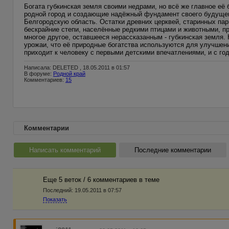
Богата губкинская земля своими недрами, но всё же главное е
родной город и создающие надёжный фундамент своего будущег
Белгородскую область. Остатки древних церквей, старинных пар
бескрайние степи, населённые редкими птицами и животными, п
многое другое, оставшееся нерассказанным - губкинская земля.
урожаи, что её природные богатства используются для улучшени
приходит к человеку с первыми детскими впечатлениями, и с го
Написала: DELETED , 18.05.2011 в 01:57
В форуме:
Родной край
Комментариев:
15
Комментарии
Написать комментарий
Последние комментарии
Еще 5 веток / 6 комментариев в темe
Последний:
19.05.2011 в 07:57
Показать