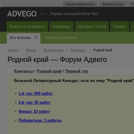
Биржа маркетинга
Каталог услуг
П
—
биржа копирайтинга №1
Работа в интернете
Заказчику
Магазин статей
Сервис
Все форумы
Новые сообщения
Адвего
Форум
Все форумы
Конкурсы
Родной край
Родной край — Форум Адвего
Конкурсы
/
Родной край
/
Первый
тур
Большой Литературный Конкурс: эссе на тему "Родной край
1-й тур: 209 работ
2-й тур: 50 работ
Финал: 10 работ
Победители: 3 работы