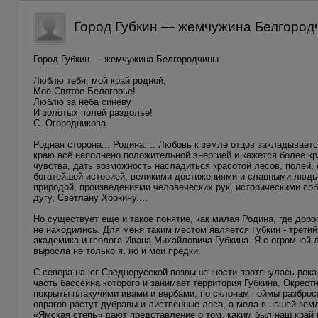
Город Губкин — жемчужина Белгород
Город Губкин — жемчужина Белгородчины
Люблю тебя, мой край родной,
Моё Святое Белогорье!
Люблю за неба синеву
И золотых полей раздолье!
С. Огородникова.
Родная сторона... Родина.... Любовь к земле отцов закладывает
краю всё наполнено положительной энергией и кажется более к
чувства, дать возможность насладиться красотой лесов, полей, 
богатейшей историей, великими достижениями и славными людьм
природой, произведениями человеческих рук, историческими со
дугу, Светлану Хоркину....
Но существует ещё и такое понятие, как малая Родина, где доро
не находились. Для меня таким местом является Губкин - третий
академика и геолога Ивана Михайловича Губкина. Я с огромной 
выросла не только я, но и мои предки.
С севера на юг Среднерусской возвышенности протянулась река
часть бассейна которого и занимает территория Губкина. Окрес
покрыты плакучими ивами и вербами, по склонам поймы разброс
оврагов растут дубравы и лиственные леса, а мела в нашей земл
«Ямская степь» дают представление о том, каким был наш край