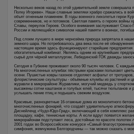
Несколько веков назад по этой удивительной земле совершала 
Полку Игореве». Наши славные земляки храбро сражались в вой
объят огненным пламенем. В годы военного лихолетья герои Кур
современников, но и потомков. Светлая память о героях войны х
Славы, переулок Героев. Особого внимания заслуживает Спасо-
России и являющийся символом нашей памяти о воинах, погибши
Под слоем лучшего в мире чернозёма природа запрятала в наши
земного шара. Но потребовалось два века после её обнаружени
настоящее время здесь функционируют старейшие предприятия 
обогатительный комбинат. Являясь одним из крупнейших предп
сырьё для чёрной металлургии, Лебединский ГОК дважды заноси
Сегодня в Губкине проживают около 90 тысяч человек. С кажды
На многочисленных клумбах пёстрыми красками полыхают цветы,
осени. Пушистые ковры газонов отделяют асфальт от тротуаров
флористические скульптуры - объёмные клумбы из растений и цв
журавли в микрорайоне Журавлики, могучий медведь у спорткомпл
высажены сотни каштанов и голубых елей, тысячи тюльпанов и р
услышать пение птиц и подышать свежим воздухом.
Красивые, разноцветные 16-этажные дома из монолитного бетон
многочисленных фонарей, что создаёт удивительную атмосферу п
Диснейленд «Чудо-Юдо-Град», включающий в себя комплекс раз
площадку, кафе, теннисные корты. А если вдруг появится желани
микрорайонам подступают леса, достойные по красоте полотен 
2001 годах во Всероссийском конкурсе «Самый благоустроенный 
симфония, жемчужина Белгородчины — так можно сказать о мое