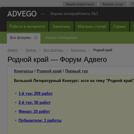
Биржа маркетинга
Каталог услуг
П
—
биржа копирайтинга №1
Работа в интернете
Заказчику
Магазин статей
Сервис
Все форумы
Новые сообщения
Адвего
Форум
Все форумы
Конкурсы
Родной край
Родной край — Форум Адвего
Конкурсы
/
Родной край
/
Первый
тур
Большой Литературный Конкурс: эссе на тему "Родной край
1-й тур: 209 работ
2-й тур: 50 работ
Финал: 10 работ
Победители: 3 работы