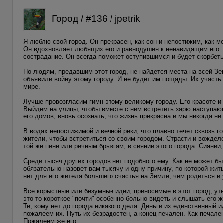
Город / #136 / jpetrik
Я люблю свой город. Он прекрасен, как сон и непостижим, как м
Он вдохновляет любящих его и равнодушен к ненавидящим его. О
сострадание. Он всегда поможет оступившимся и будет скорбеть
Но людям, предавшим этот город, не найдется места на всей Зем
объявили войну этому городу. И не будет им пощады. Их участь 
мире.
Лучше провозгласим гимн этому великому городу. Его красоте и
Выйдем на улицы, чтобы вместе с ним встретить зарю наступающ
его домов, вновь осознать, что жизнь прекрасна и мы никогда не
В водах непостижимой и вечной реки, что плавно течет сквозь го
жители, чтобы встретиться со своим городом. Страсти и вождел
той же пене или речным брызгам, в сиянии этого города. Сиянии
Среди тысяч других городов нет подобного ему. Как не может б
обязательно назовет вам тысячу и одну причину, по которой жить
нет для его жителя большего счастья на Земле, чем родиться и 
Все корыстные или безумные идеи, приносимые в этот город, утек
это-то короткое "почти" особенно больно видеть и слышать его
Те, кому нет до города никакого дела. Деньги их единственный и
пожалеем их. Путь их безрадостен, а конец печален. Как печале
Пожалеем же его.