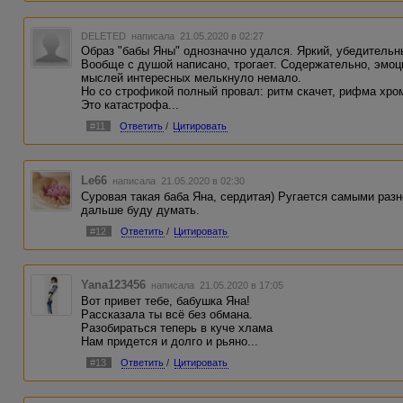
DELETED
написала 21.05.2020 в 02:27
Образ "бабы Яны" однозначно удался. Яркий, убедительный
Вообще с душой написано, трогает. Содержательно, эмоц
мыслей интересных мелькнуло немало.
Но со строфикой полный провал: ритм скачет, рифма хром
Это катастрофа...
#11
Ответить
/
Цитировать
Le66
написала 21.05.2020 в 02:30
Суровая такая баба Яна, сердитая) Ругается самыми раз
дальше буду думать.
#12
Ответить
/
Цитировать
Yana123456
написала 21.05.2020 в 17:05
Вот привет тебе, бабушка Яна!
Рассказала ты всё без обмана.
Разобираться теперь в куче хлама
Нам придется и долго и рьяно...
#13
Ответить
/
Цитировать