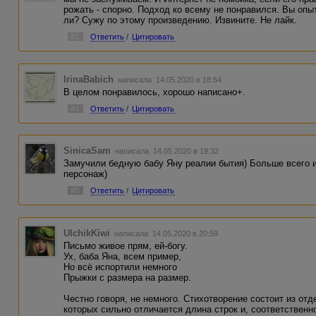
рожать - спорно. Подход ко всему не понравился. Вы опы
ли? Сужу по этому произведению. Извините. Не лайк.
#3
Ответить
/
Цитировать
IrinaBabich
написала 14.05.2020 в 18:54
В целом понравилось, хорошо написано+.
#4
Ответить
/
Цитировать
SinicaSam
написала 14.05.2020 в 19:32
Замучили бедную бабу Яну реалии бытия) Больше всего 
персонаж)
#5
Ответить
/
Цитировать
UlchikKiwi
написала 14.05.2020 в 20:59
Письмо живое прям, ей-богу.
Ух, баба Яна, всем пример,
Но всё испортили немного
Прыжки с размера на размер.
Честно говоря, не немного. Стихотворение состоит из отд
которых сильно отличается длина строк и, соответственно