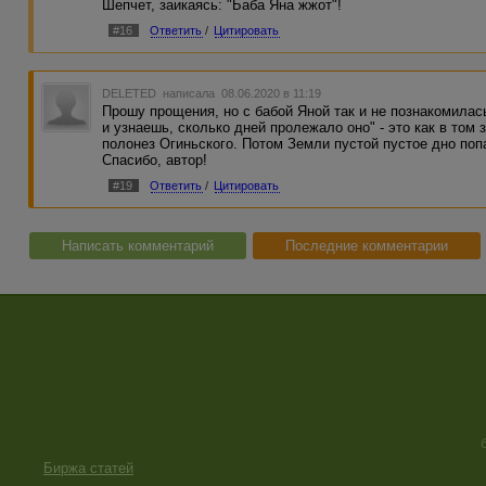
Шепчет, заикаясь: "Баба Яна жжот"!
#16
Ответить
/
Цитировать
DELETED
написала 08.06.2020 в 11:19
Прошу прощения, но с бабой Яной так и не познакомилас
и узнаешь, сколько дней пролежало оно" - это как в том
полонез Огиньского. Потом Земли пустой пустое дно поп
Спасибо, автор!
#19
Ответить
/
Цитировать
Написать комментарий
Последние комментарии
Биржа статей