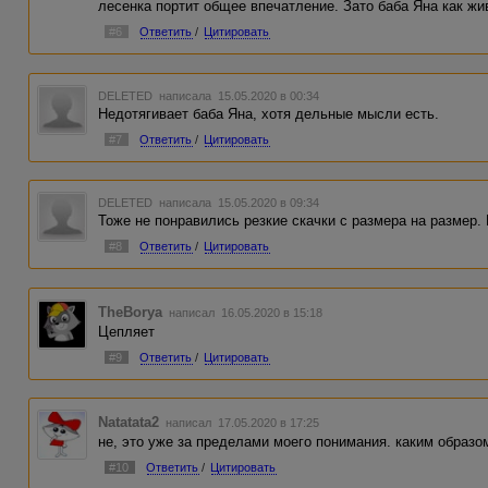
лесенка портит общее впечатление. Зато баба Яна как жи
#6
Ответить
/
Цитировать
DELETED
написала 15.05.2020 в 00:34
Недотягивает баба Яна, хотя дельные мысли есть.
#7
Ответить
/
Цитировать
DELETED
написала 15.05.2020 в 09:34
Тоже не понравились резкие скачки с размера на размер.
#8
Ответить
/
Цитировать
TheBorya
написал 16.05.2020 в 15:18
Цепляет
#9
Ответить
/
Цитировать
Natatata2
написал 17.05.2020 в 17:25
не, это уже за пределами моего понимания. каким образо
#10
Ответить
/
Цитировать