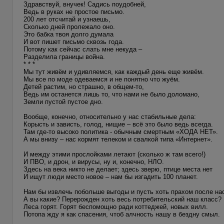
Здравствуй, внучек! Садись поудобней,
Ведь в руках не простое письмо.
200 лет отсчитай и узнаешь,
Сколько дней пролежало оно.
Это бабка твоя долго думала
И вот пишет письмо сквозь года.
Потому как сейчас слать мне некуда –
Разделила границы война.
* * *
Мы тут живём и удивляемся, как каждый день еще живём.
Мы все по моде одеваемся и не понятно что жуём.
Детей растим, но страшно, в общем-то,
Ведь им останется лишь то, что нами не было доломано,
Земли пустой пустое дно.
Вообще, конечно, относительно у нас стабильные дела:
Корысть и зависть, голод, нищие – всё это было ведь всегда.
Там где-то высоко политика - обычным смертным «ХОДА НЕТ».
А мы внизу – нас кормят телеком и свалкой типа «Интернет».
И между этими прослойками летают (сколько ж там всего!)
И ПВО, и дрон, и вирусы, ну и, конечно, НЛО.
Здесь на века никто не делает; здесь зверю, птице места нет
И ищут люди место новое – нам бы изгадить 100 планет.
Нам бы извлечь побольше выгоды и пусть хоть прахом после на
А вы какие? Перерожден хоть весь потребительский наш класс?
Леса горят. Горят беспомощно ради коттеджей, новых вилл.
Потопа жду я как спасения, чтоб алчность нашу в бездну смыл.