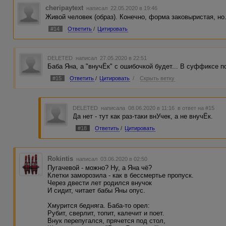
cheripaytext
написал 22.05.2020 в 19:46
Живой человек (образ). Конечно, форма заковыристая, но..
#14
Ответить
/
Цитировать
DELETED
написал 27.05.2020 в 22:51
Баба Яна, а "внучЁк" с ошибочкой будет... В суффиксе 
#15
Ответить
/
Цитировать
/
Скрыть ветку
DELETED
написала 08.06.2020 в 11:16
в ответ на #15
Да нет - тут как раз-таки внУчек, а не внучЁк.
#18
Ответить
/
Цитировать
Rokintis
написал 03.06.2020 в 02:50
Пугачевой - можно? Ну, а Яна чё?
Клетки заморозила - как в бессмертье пропуск.
Через двести лет родился внучок
И сидит, читает бабы Яны опус.
Хмурится бедняга. Баба-то орел:
Рубит, сверлит, топит, калечит и поет.
Внук перепугался, прячется под стол,