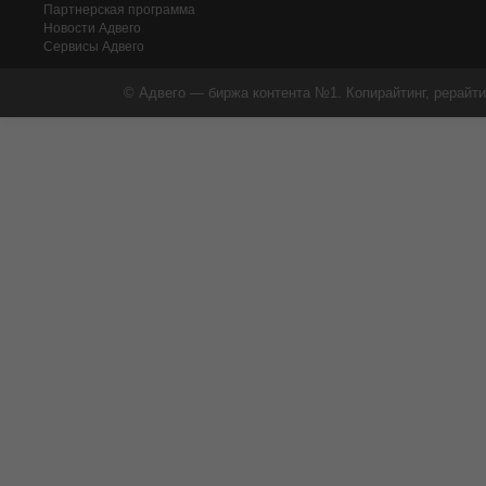
Партнерская программа
Новости Адвего
Сервисы Адвего
© Адвего — биржа контента №1. Копирайтинг, рерайти