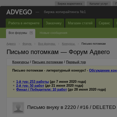
Биржа маркетинга
Каталог услуг
П
—
биржа копирайтинга №1
Работа в интернете
Заказчику
Магазин статей
Сервис
Все форумы
Новые сообщения
Адвего
Форум
Все форумы
Конкурсы
Письмо потомкам
Письмо потомкам — Форум Адвего
Конкурсы
/
Письмо потомкам
/
Первый
тур
Письмо потомкам - литературный конкурс! -
Обсуждение кон
1-й тур: 253 работы
(до 7 июня 2020 года)
2-й тур: 50 работ
(до 21 июня 2020 года)
Финал / Победители: 10 работ
(до 28 июня 2020 года)
Письмо внуку в 2220 / #16 / DELETED