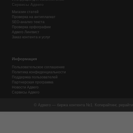
Сервисы Адвего
Магазин статей
Проверка на антиплагиат
SEO-анализ текста
Проверка орфографии
Адвего
Лингвист
Заказ контента и услуг
Информация
Пользовательское соглашение
Политика конфиденциальности
Поддержка пользователей
Партнерская программа
Новости Адвего
Сервисы Адвего
© Адвего — биржа контента №1. Копирайтинг, рерайти