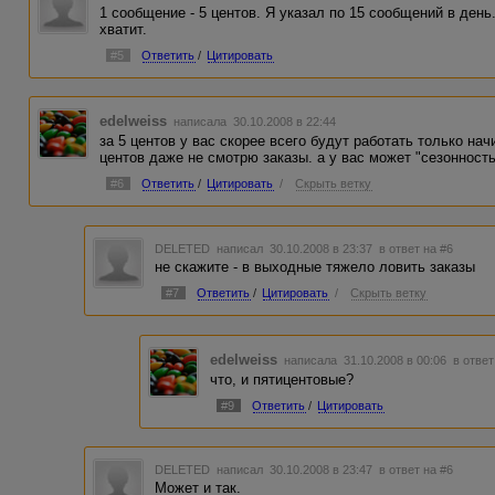
1 сообщение - 5 центов. Я указал по 15 сообщений в ден
хватит.
#5
Ответить
/
Цитировать
edelweiss
написала 30.10.2008 в 22:44
за 5 центов у вас скорее всего будут работать только н
центов даже не смотрю заказы. а у вас может "сезонност
#6
Ответить
/
Цитировать
/
Скрыть ветку
DELETED
написал 30.10.2008 в 23:37
в ответ на #6
не скажите - в выходные тяжело ловить заказы
#7
Ответить
/
Цитировать
/
Скрыть ветку
edelweiss
написала 31.10.2008 в 00:06
в ответ
что, и пятицентовые?
#9
Ответить
/
Цитировать
DELETED
написал 30.10.2008 в 23:47
в ответ на #6
Может и так.