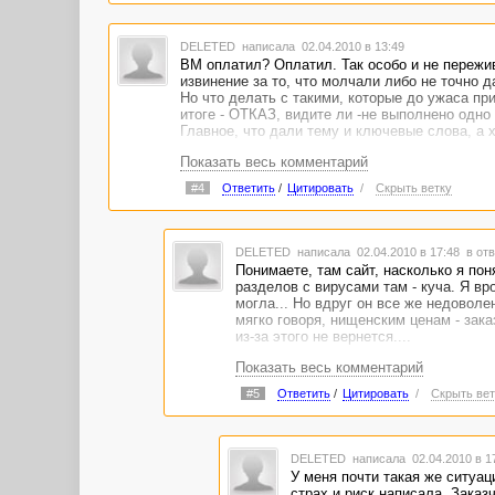
DELETED
написала 02.04.2010 в 13:49
ВМ оплатил? Оплатил. Так особо и не пережив
извинение за то, что молчали либо не точно д
Но что делать с такими, которые до ужаса пр
итоге - ОТКАЗ, видите ли -не выполнено одно 
Главное, что дали тему и ключевые слова, а 
Показать весь комментарий
#4
Ответить
/
Цитировать
/
Скрыть ветку
DELETED
написала 02.04.2010 в 17:48
в отв
Понимаете, там сайт, насколько я по
разделов с вирусами там - куча. Я вр
могла... Но вдруг он все же недовол
мягко говоря, нищенским ценам - заказ
из-за этого не вернется....
Показать весь комментарий
#5
Ответить
/
Цитировать
/
Скрыть вет
DELETED
написала 02.04.2010 в 
У меня почти такая же ситуац
страх и риск написала. Заказ