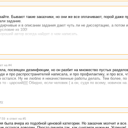
айте. Бывают такие заказчики, но они же все оплачивают, порой даже п
али задание.
идирчивые и в описании задания дают чуть ли не диссертацию, а потом и
условие из 100!
хороший автор всегда найдет о чем написать.
ет на #4
няла, посвящен дезинфекции, но он разбит на множество пустых разделов
оде и про распространителей написала, и про профилактику, и про все, 
ен остался. Ну не люблю я некачественные работы делать. Тем более, п
 то - царский(((( Обидно, если человек ( а он, судя по всему, новичок на
ку
17:59
в ответ на #5
ия была вчера из подобной ценовой категории. Но заказчик молчит и все.
чик остался доволен. Просто пишите так, как считаете нужным. Успехов!