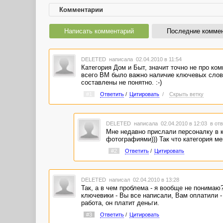
Комментарии
Написать комментарий
Последние комме
DELETED
написала 02.04.2010 в 11:54
Категория Дом и Быт, значит точно не про ко
всего ВМ было важно наличие ключевых слов, 
составлены не понятно. :-)
#1
Ответить
/
Цитировать
/
Скрыть ветку
DELETED
написала 02.04.2010 в 12:03
в отв
Мне недавно прислали персоналку в 
фотографиями))) Так что категория ме
#2
Ответить
/
Цитировать
DELETED
написал 02.04.2010 в 13:28
Так, а в чем проблема - я вообще не понимаю
ключевики - Вы все написали, Вам оплатили -
работа, он платит деньги.
#3
Ответить
/
Цитировать