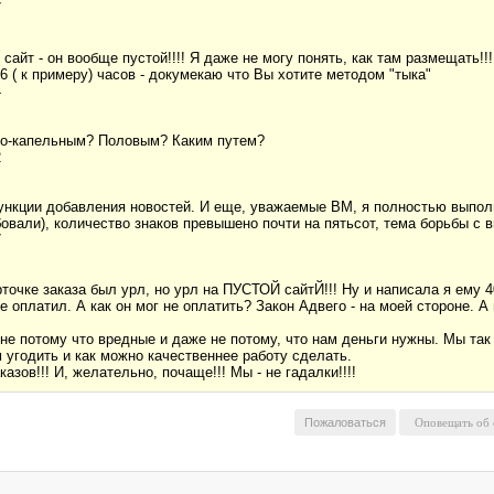
7
 сайт - он вообще пустой!!!! Я даже не могу понять, как там размещать!
 ( к примеру) часов - докумекаю что Вы хотите методом "тыка"
4
но-капельным? Половым? Каким путем?
2
функции добавления новостей. И еще, уважаемые ВМ, я полностью вып
бовали), количество знаков превышено почти на пятьсот, тема борьбы с 
7
арточке заказа был урл, но урл на ПУСТОЙ сайтЙ!!! Ну и написала я ему 4
е оплатил. А как он мог не оплатить? Закон Адвего - на моей стороне. А 
е потому что вредные и даже не потому, что нам деньги нужны. Мы так
м угодить и как можно качественнее работу сделать.
зов!!! И, желательно, почаще!!! Мы - не гадалки!!!!
Пожаловаться