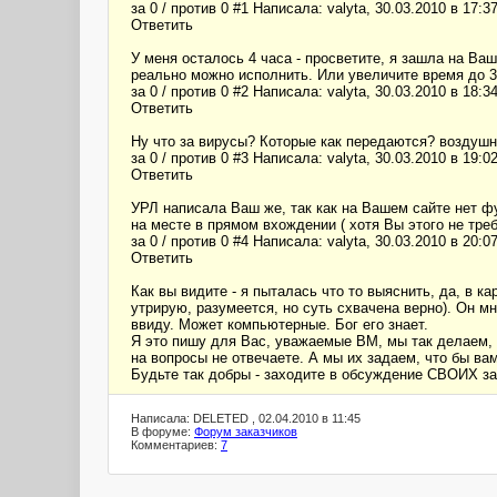
за 0 / против 0 #1 Написала: valyta, 30.03.2010 в 17:3
Ответить
У меня осталось 4 часа - просветите, я зашла на Ваш
реально можно исполнить. Или увеличите время до 36
за 0 / против 0 #2 Написала: valyta, 30.03.2010 в 18:3
Ответить
Ну что за вирусы? Которые как передаются? воздуш
за 0 / против 0 #3 Написала: valyta, 30.03.2010 в 19:0
Ответить
УРЛ написала Ваш же, так как на Вашем сайте нет 
на месте в прямом вхождении ( хотя Вы этого не тре
за 0 / против 0 #4 Написала: valyta, 30.03.2010 в 20:0
Ответить
Как вы видите - я пыталась что то выяснить, да, в к
утрирую, разумеется, но суть схвачена верно). Он мн
ввиду. Может компьютерные. Бог его знает.
Я это пишу для Вас, уважаемые ВМ, мы так делаем, н
на вопросы не отвечаете. А мы их задаем, что бы ва
Будьте так добры - заходите в обсуждение СВОИХ зака
Написала: DELETED , 02.04.2010 в 11:45
В форуме:
Форум заказчиков
Комментариев:
7