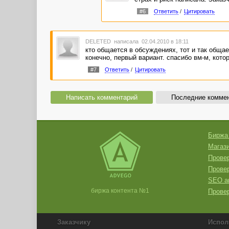
#6
Ответить
/
Цитировать
DELETED
написала 02.04.2010 в 18:11
кто общается в обсуждениях, тот и так общае
конечно, первый вариант. спасибо вм-м, котор
#7
Ответить
/
Цитировать
Написать комментарий
Последние комме
Биржа
Магази
Провер
Прове
SEO а
биржа контента №1
Провер
Заказчику
Испол