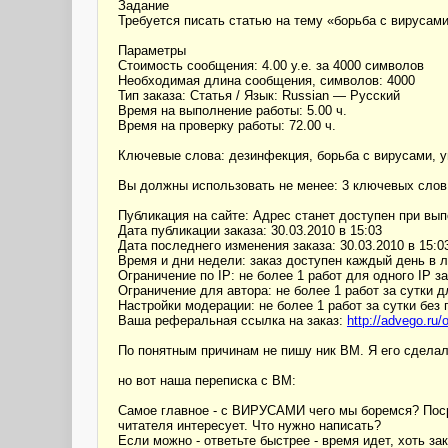
Задание
Требуется писать статью на тему «борьба с вирусам
Параметры
Стоимость сообщения: 4.00 у.е. за 4000 символов
Необходимая длина сообщения, символов: 4000
Тип заказа: Статья / Язык: Russian — Русский
Время на выполнение работы: 5.00 ч.
Время на проверку работы: 72.00 ч.
Ключевые слова: дезинфекция, борьба с вирусами, 
Вы должны использовать не менее: 3 ключевых слов
Публикация на сайте: Адрес станет доступен при вы
Дата публикации заказа: 30.03.2010 в 15:03
Дата последнего изменения заказа: 30.03.2010 в 15:0
Время и дни недели: заказ доступен каждый день в 
Ограничение по IP: не более 1 работ для одного IP за
Ограничение для автора: не более 1 работ за сутки д
Настройки модерации: не более 1 работ за сутки без
Ваша реферальная ссылка на заказ:
http://advego.r
По понятным причинам не пишу ник ВМ. Я его сделала
но вот наша переписка с ВМ:
Самое главное - с ВИРУСАМИ чего мы боремся? Посре
читателя интересует. Что нужно написать?
Если можно - ответьте быстрее - время идет, хоть за