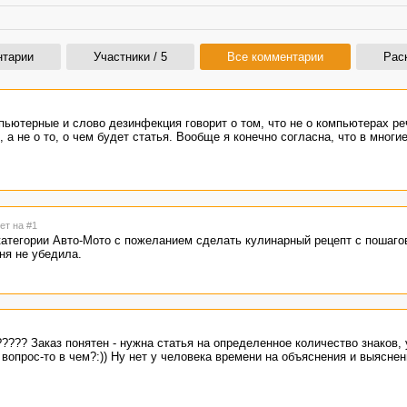
нтарии
Участники / 5
Все комментарии
Рас
мпьютерные и слово дезинфекция говорит о том, что не о компьютерах ре
а не о то, о чем будет статья. Вообще я конечно согласна, что в многи
ет на #1
категории Авто-Мото с пожеланием сделать кулинарный рецепт с пошаг
ня не убедила.
????? Заказ понятен - нужна статья на определенное количество знаков,
 вопрос-то в чем?:)) Ну нет у человека времени на объяснения и выясне