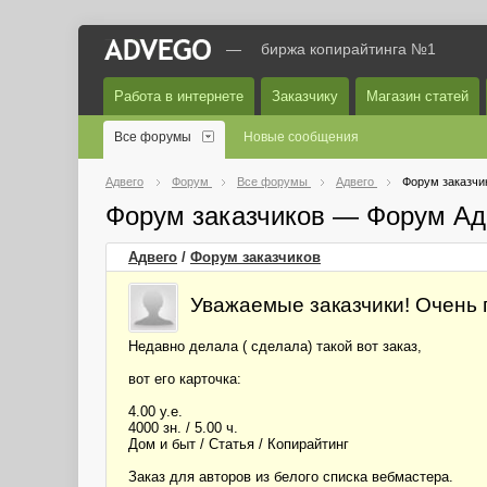
—
биржа копирайтинга №1
Работа в интернете
Заказчику
Магазин статей
Все форумы
Новые сообщения
Адвего
Форум
Все форумы
Адвего
Форум заказчи
Форум заказчиков — Форум Ад
Адвего
/
Форум заказчиков
Уважаемые заказчики! Очень п
Недавно делала ( сделала) такой вот заказ,
вот его карточка:
4.00 у.е.
4000 зн. / 5.00 ч.
Дом и быт / Статья / Копирайтинг
Заказ для авторов из белого списка вебмастера.