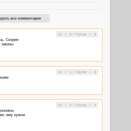
крыть все комментарии
За
0
/
Против
0
чь. Скорее
е заказы
За
1
/
Против
0
овыми
За
0
/
Против
2
 указаны
ния, ему нужна