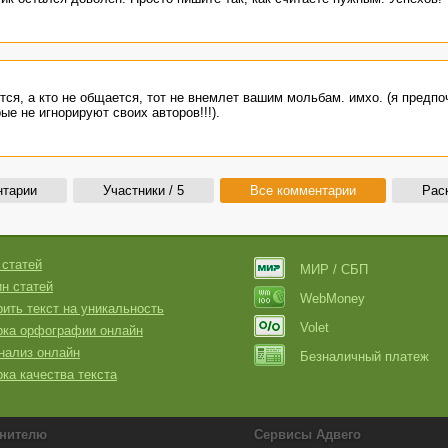
тся, а кто не общается, тот не внемлет вашим мольбам. имхо. (я предпо
ые не игнорируют своих авторов!!!).
нтарии
Участники / 5
Все комментарии
Рас
 статей
МИР / СБП
н статей
WebMoney
ить текст на уникальность
Volet
рка орфографии онлайн
нализ онлайн
Безналичный платеж
ка качества текста
нителю
Сервисы Адвего