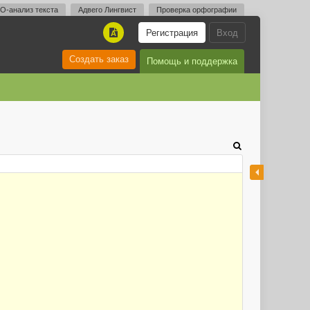
O-анализ текста
Адвего Лингвист
Проверка орфографии
Регистрация
Вход
A
Создать заказ
Помощь и поддержка