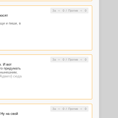
За
0
/
Против
0
росят
щи и пиши, в
За
0
/
Против
0
. И вот
что придумать
о нынешним,
 Адвего) сюда
За
0
/
Против
0
 Ну на свой