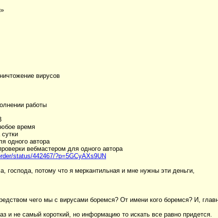
и»
уничтожение вирусов
полнении работы
3
любое время
 сутки
ля одного автора
 проверки вебмастером для одного автора
u/order/status/442467/?p=5GCyAXs9UN
, господа, потому что я меркантильная и мне нужны эти деньги,
дством чего мы с вирусами боремся? От имени кого боремся? И, главно
каз и не самый короткий, но информацию то искать все равно придется.