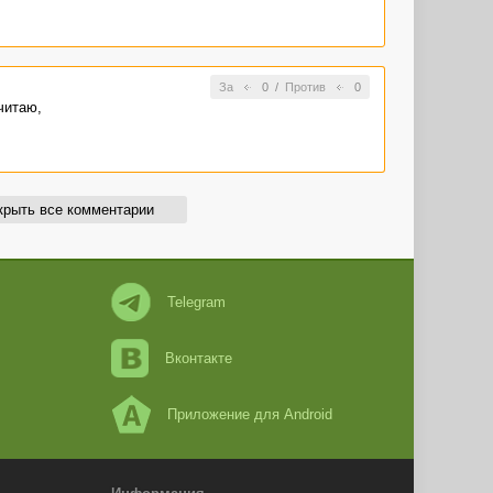
За
0
/
Против
0
читаю,
крыть все комментарии
Telegram
Вконтакте
Приложение для Android