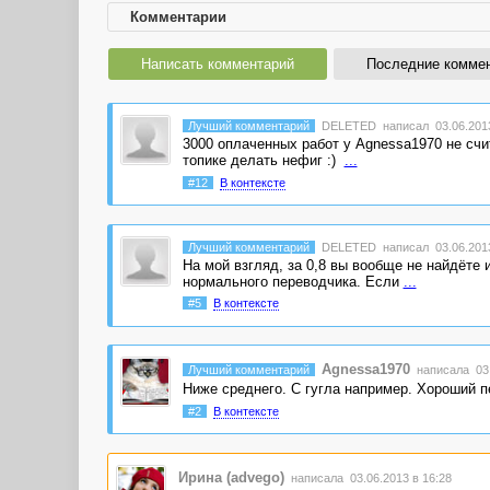
Комментарии
Написать комментарий
Последние комме
Лучший комментарий
DELETED
написал 03.06.2013
3000 оплаченных работ у Agnessa1970 не счи
топике делать нефиг :)
...
#12
В контексте
Лучший комментарий
DELETED
написал 03.06.2013
На мой взгляд, за 0,8 вы вообще не найдёте
нормального переводчика. Если
...
#5
В контексте
Agnessa1970
Лучший комментарий
написала 03.
Ниже среднего. С гугла например. Хороший пе
#2
В контексте
Ирина (advego)
написала 03.06.2013 в 16:28