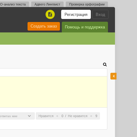
O-анализ текста
Адвего Лингвист
Проверка орфографии
Регистрация
Вход
A
Создать заказ
Помощь и поддержка
Нравится
0
/
Не нравится
9