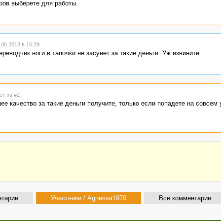
оров выберете для работы.
06.2013 в 16:29
реводчик ноги в тапочки не засунет за такие деньги. Уж извините.
ет на #2
е качество за такие деньги получите, только если попадете на совсем 
нтарии
Участники / Agnessa1970
Все комментарии