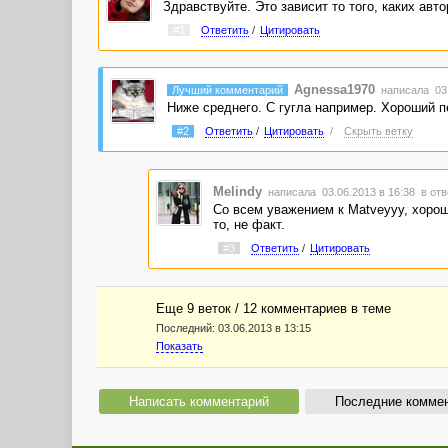
Здравствуйте. Это зависит то того, каких авт
#1
Ответить
/
Цитировать
Agnessa1970
Лучший комментарий
написала 03.
Ниже среднего. С гугла например. Хороший пе
#2
Ответить
/
Цитировать
/
Скрыть ветку
Melindy
написала 03.06.2013 в 16:38
в отв
Со всем уважением к Matveyyy, хороше
то, не факт.
#3
Ответить
/
Цитировать
Еще 9 веток / 12 комментариев в темe
Последний:
03.06.2013 в 13:15
Показать
Написать комментарий
Последние комме