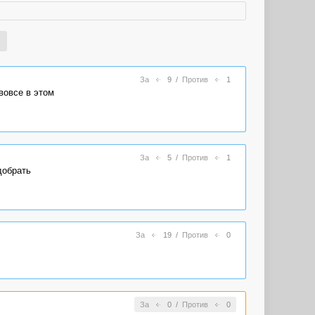
За
9
/
Против
1
вовсе в этом
За
5
/
Против
1
добрать
За
19
/
Против
0
За
0
/
Против
0