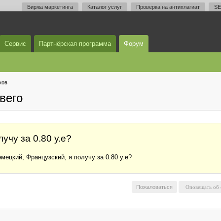
Биржа маркетинга
Каталог услуг
Проверка на антиплагиат
SE
Сервис
Партнёрская программа
Форум
ков
вего
учу за 0.80 у.е?
мецкий, Французский, я получу за 0.80 у.е?
Пожаловаться