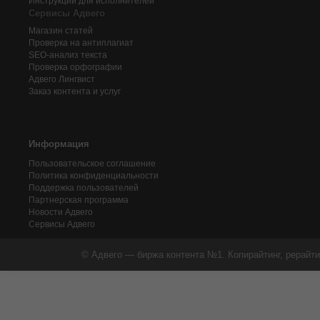
Инструкции для исполнителей
Сервисы Адвего
Магазин статей
Проверка на антиплагиат
SEO-анализ текста
Проверка орфографии
Адвего
Лингвист
Заказ контента и услуг
Информация
Пользовательское соглашение
Политика конфиденциальности
Поддержка пользователей
Партнерская программа
Новости Адвего
Сервисы Адвего
© Адвего — биржа контента №1. Копирайтинг, рерайти