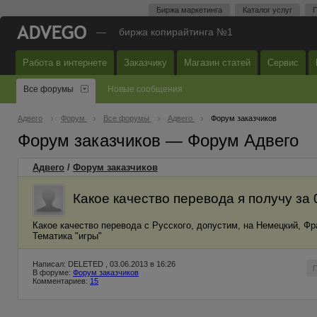
Биржа маркетинга
Каталог услуг
П
—
биржа копирайтинга №1
Работа в интернете
Заказчику
Магазин статей
Сервис
Все форумы
Новые сообщения
Адвего
Форум
Все форумы
Адвего
Форум заказчиков
Форум заказчиков — Форум Адвего
Адвего
/
Форум заказчиков
Какое качество перевода я получу за 0
Какое качество перевода с Русского, допустим, на Немецкий, Фра
Тематика "игры"
Написал: DELETED , 03.06.2013 в 16:26
В форуме:
Форум заказчиков
Комментариев:
15