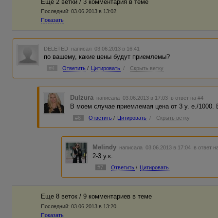
Еще 2 ветки / 3 комментария в темe
Последний:
03.06.2013 в 13:02
Показать
DELETED
написал 03.06.2013 в 16:41
по вашему, какие цены будут приемлемы?
#4
Ответить
/
Цитировать
/
Скрыть ветку
Dulzura
написала 03.06.2013 в 17:03
в ответ на #4
В моем случае приемлемая цена от 3 у. е./1000.
#6
Ответить
/
Цитировать
/
Скрыть ветку
Melindy
написала 03.06.2013 в 17:04
в ответ н
2-3 у.к.
#7
Ответить
/
Цитировать
Еще 8 веток / 9 комментариев в темe
Последний:
03.06.2013 в 13:20
Показать