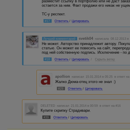
разместит ссылку в портфолио или не даст зака
остается за ним. Факт продажи его никак не уще
ТС-у респект.
#17
Ответить
/
Цитировать
svetik04
Лучший комментарий
написала 08.12.2013 в
Не может. Авторство принадлежит автору. Покуп
статью. Он может ее повесить на сайт, перепрода
под ней собственную подпись. Исключение - по 
#18
Ответить
/
Цитировать
/
Скрыть ветку
apollion
написал 15.01.2014 в 05:25
в ответ на
Жалко Дюма-отец этого не знал :)
#29
Ответить
/
Цитировать
DELETED
написал 21.01.2014 в 00:59
в ответ на #16
Купите скрипку Страдивари.
#39
Ответить
/
Цитировать