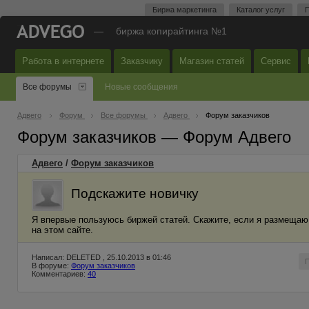
Биржа маркетинга
Каталог услуг
П
—
биржа копирайтинга №1
Работа в интернете
Заказчику
Магазин статей
Сервис
Все форумы
Новые сообщения
Адвего
Форум
Все форумы
Адвего
Форум заказчиков
Форум заказчиков — Форум Адвего
Адвего
/
Форум заказчиков
Подскажите новичку
Я впервые пользуюсь биржей статей. Скажите, если я размещаю н
на этом сайте.
Написал: DELETED , 25.10.2013 в 01:46
В форуме:
Форум заказчиков
Комментариев:
40