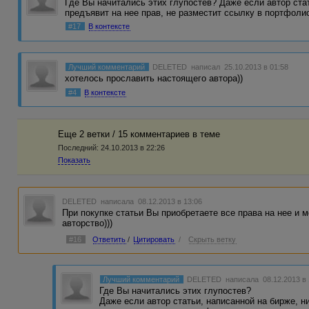
Где Вы начитались этих глупостев? Даже если автор стат
предъявит на нее прав, не разместит ссылку в портфол
#17
В контексте
Лучший комментарий
DELETED
написал 25.10.2013 в 01:58
хотелось прославить настоящего автора))
#4
В контексте
Еще 2 ветки / 15 комментариев в темe
Последний:
24.10.2013 в 22:26
Показать
DELETED
написала 08.12.2013 в 13:06
При покупке статьи Вы приобретаете все права на нее и 
авторство)))
#16
Ответить
/
Цитировать
/
Скрыть ветку
Лучший комментарий
DELETED
написала 08.12.2013 в
Где Вы начитались этих глупостев?
Даже если автор статьи, написанной на бирже, ни