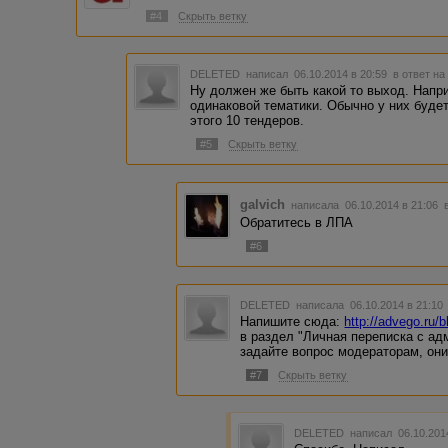
#4
Скрыть ветку
DELETED
написал 06.10.2014 в 20:59
в ответ на
Ну должен же быть какой то выход. Напри
одинаковой тематики. Обычно у них будет
этого 10 тендеров.
#5
Скрыть ветку
galvich
написала 06.10.2014 в 21:06
Обратитесь в ЛПА
#6
DELETED
написала 06.10.2014 в 21:1
Напишите сюда:
http://advego.ru/
в раздел "Личная переписка с ад
задайте вопрос модераторам, они
#7
Скрыть ветку
DELETED
написал 06.10.201