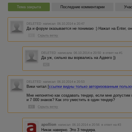
Тема закрыта
Последние комментарии
Учас
DELETED
написал 06.10.2014 в 20:47
Да и форум оказывается не понимаю :) Нажал на Enter, он
#1
Скрыть ветку
DELETED
написала 06.10.2014 в 20:50
в ответ на #1
Да уж, сильно вы ворвались на Адвего ))
#2
DELETED
написал 06.10.2014 в 20:53
Вики читал [
ссылки видны только авторизованным польз
Мне непонятно как создавать тендер, если мне допустим н
и 7 000 знаков? Как это уместить в один тендер?
#3
Скрыть ветку
apollion
написал 06.10.2014 в 20:56
в ответ на #3
Никак наверно. Это 3 тендера.