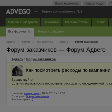
Биржа маркетинга
Каталог услуг
П
—
биржа копирайтинга №1
Работа в интернете
Заказчику
Магазин статей
Сервис
Все форумы
Новые сообщения
Адвего
Форум
Все форумы
Адвего
Форум заказчиков
Форум заказчиков — Форум Адвего
Адвего
/
Форум заказчиков
Как посмотреть расходы по кампании
Здравствуйте!
Есть ли возможность посмотреть расходы по определенной по к
Написал:
romagromov
, 18.04.2015 в 14:33
В форуме:
Форум заказчиков
Комментариев:
6