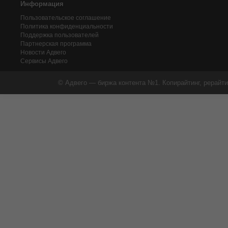
Информация
Пользовательское соглашение
Политика конфиденциальности
Поддержка пользователей
Партнерская программа
Новости Адвего
Сервисы Адвего
© Адвего — биржа контента №1. Копирайтинг, рерайти