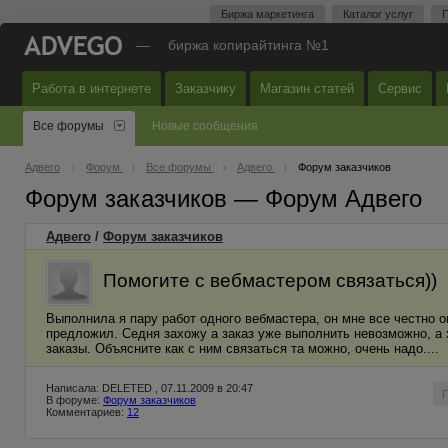
Биржа маркетинга
Каталог услуг
П
—
биржа копирайтинга №1
Работа в интернете
Заказчику
Магазин статей
Сервис
Все форумы
Новые сообщения
Адвего
Форум
Все форумы
Адвего
Форум заказчиков
Форум заказчиков — Форум Адвего
Адвего
/
Форум заказчиков
Помогите с вебмастером связаться))
Выполнила я пару работ одного вебмастера, он мне все честно о
предложил. Седня захожу а заказ уже выполнить невозможно, а 
заказы. Объясните как с ним связаться та можно, очень надо....
Написала: DELETED , 07.11.2009 в 20:47
В форуме:
Форум заказчиков
Комментариев:
12