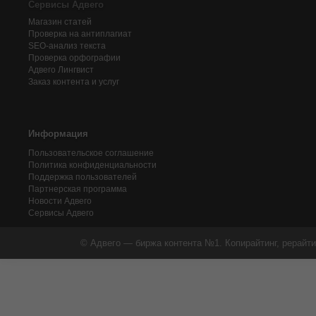
Сервисы Адвего
Магазин статей
Проверка на антиплагиат
SEO-анализ текста
Проверка орфографии
Адвего
Лингвист
Заказ контента и услуг
Информация
Пользовательское соглашение
Политика конфиденциальности
Поддержка пользователей
Партнерская программа
Новости Адвего
Сервисы Адвего
© Адвего — биржа контента №1. Копирайтинг, рерайти