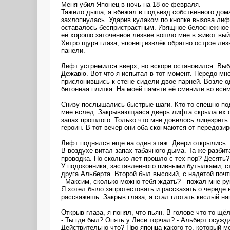
Меня убил Японец в ночь на 18-ое февраля.
Тяжело дыша, я вбежал в подъезд собственного дома
захлопнулась. Ударив кулаком по кнопке вызова лиф
оставалось беспристрастным. Изящное белоснежное 
её хорошо заточенное лезвие вошло мне в живот вый
Хитро щуря глаза, японец извлёк обратно острое ле
панели.
Лифт устремился вверх, но вскоре остановился. Выб
Дежавю. Вот что я испытал в тот момент. Передо мн
прислонившись к стене сидели двое парней. Возле од
бетонная плитка. На моей памяти её сменили во всё
Снизу послышались быстрые шаги. Кто-то спешно под
мне вслед. Закрывающаяся дверь лифта скрыла их от
запах прошлого. Только что мне довелось лицезреть
героин. В тот вечер они оба скончаются от передозир
Лифт поднялся еще на один этаж. Двери открылись.
В воздухе витал запах табачного дыма. Та же разбит
проводка. Но сколько лет прошло с тех пор? Десять
У подоконника, заставленного пивными бутылками, с
друга Альберта. Второй был высокий, с надетой почт
- Максим, сколько можно тебя ждать? - пожал мне ру
Я хотел было запротестовать и рассказать о череде
расскажешь. Закрыв глаза, я стал глотать кислый нап
Открыв глаза, я понял, что пьян. В голове что-то щ
- Ты где был? Опять у Леси торчал? - Альберт осужд
Действительно что? Про японца какого то, который м