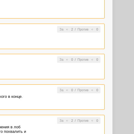
За
2
/
Против
0
За
0
/
Против
0
За
0
/
Против
0
ого в конце.
За
2
/
Против
0
нения в лоб
то похвалить и