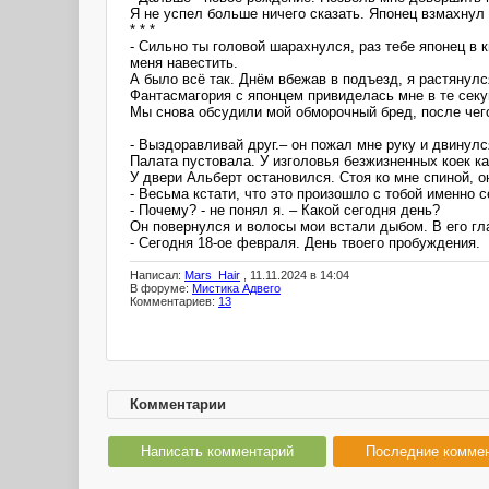
Я не успел больше ничего сказать. Японец взмахнул 
* * *
- Сильно ты головой шарахнулся, раз тебе японец в 
меня навестить.
А было всё так. Днём вбежав в подъезд, я растянулс
Фантасмагория с японцем привиделась мне в те секу
Мы снова обсудили мой обморочный бред, после чег
- Выздоравливай друг.– он пожал мне руку и двинулс
Палата пустовала. У изголовья безжизненных коек к
У двери Альберт остановился. Стоя ко мне спиной, 
- Весьма кстати, что это произошло с тобой именно с
- Почему? - не понял я. – Какой сегодня день?
Он повернулся и волосы мои встали дыбом. В его гл
- Сегодня 18-ое февраля. День твоего пробуждения.
Написал:
Mars_Hair
, 11.11.2024 в 14:04
В форуме:
Мистика Адвего
Комментариев:
13
Комментарии
Написать комментарий
Последние комме