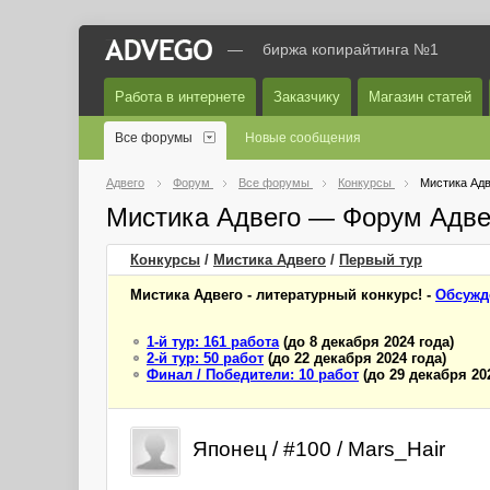
—
биржа копирайтинга №1
Работа в интернете
Заказчику
Магазин статей
Все форумы
Новые сообщения
Адвего
Форум
Все форумы
Конкурсы
Мистика Адв
Мистика Адвего — Форум Адве
Конкурсы
/
Мистика Адвего
/
Первый
тур
Мистика Адвего - литературный конкурс! -
Обсужд
1-й тур: 161 работа
(до 8 декабря 2024 года)
2-й тур: 50 работ
(до 22 декабря 2024 года)
Финал / Победители: 10 работ
(до 29 декабря 20
Японец / #100 / Mars_Hair