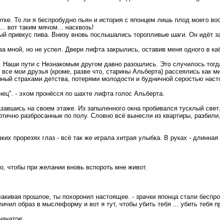
куртке. То ли я беспробудно пьян и история с японцем лишь плод моего во
... вот таким мячом... насквозь!
ый привкус пива. Внизу вновь послышались торопливые шаги. Он идёт за
 за мной, но не успел. Двери лифта закрылись, оставив меня одного в ка
 Наши пути с Незнакомым другом давно разошлись. Это случилось тогда,
се мои друзья (кроме, разве что, старины Альберта) рассеялись как ми
нный страхами детства, потерями молодости и будничной серостью насто
нец". - эхом пронёсся по шахте лифта голос Альберта.
азавшись на своем этаже. Из запыленного окна пробивался тусклый свет
тично разбросанные по полу. Словно всё вынесли из квартиры, разбили,
ких прорезях глаз - всё так же играла хитрая улыбка. В руках - длинная
го, чтобы при желании вновь вспороть мне живот.
акивая прошлое, ты похоронил настоящее. - зрачки японца стали беспро
личил образ в мыслеформу и вот я тут, чтобы убить тебя ... убить тебя п
начатое.