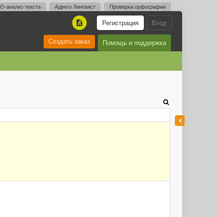
O-анализ текста
Адвего Лингвист
Проверка орфографии
Регистрация
Вход
A
Создать заказ
Помощь и поддержка