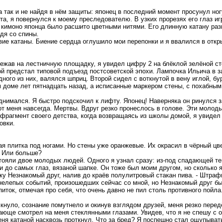
 так и не найдя в нём защиты: японец в последний момент просунул но
та, я повернулся к моему преследователю. В узких прорезях его глаз и
кимоно японца было расшито цветными нитями. Его длинную катану разг
дя со спины.
звие катаны. Биение сердца оглушило мои перепонки и я ввалился в отк
ежав на лестничную площадку, я увидел цифру 2 на блёклой зелёной ст
ой предстал типовой подъезд постсоветской эпохи. Лампочка Ильича в 
ного из них, валялся шприц. Второй сидел с воткнутой в вену иглой, б
м доме лет пятнадцать назад, а исписанные маркером стены, с похабным
нимался. Я быстро подскочил к лифту. Японец! Наверняка он ринулся з
 меня навсегда. Мертвы. Вдруг резко пронеслось в голове. Эти молоды
 фрагмент своего детства, когда возвращаясь из школы домой, я увиде
овки.
ая плитка под ногами. Но стены уже оранжевые. Их окрасил в чёрный цвет
? Или больше?
тояли двое молодых людей. Одного я узнал сразу: из-под спадающей те
и до самых глаз, вязаной шапке. Он тоже был моим другом, но сколько я 
ку Незнакомый друг, налив до краёв полулитровый стакан пива. - Штраф
 нелепых событий, произошедших сейчас со мной, но Незнакомый друг б
иток, отмечая про себя, что очень давно не пил столь противного пойла
ёлкнуло, сознание помутнело и окинув взглядом друзей, меня резко перед
ающе смотрел на меня стеклянными глазами. Увидев, что я не спешу с о
еня катаной насквозь проткнул. Что за бред? Я поспешно стал ощупывать