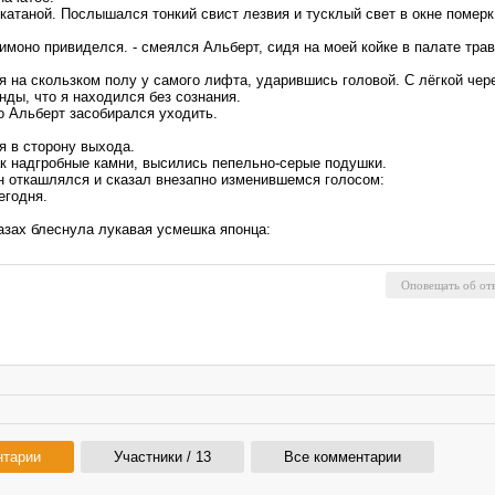
катаной. Послышался тонкий свист лезвия и тусклый свет в окне померк
кимоно привиделся. - смеялся Альберт, сидя на моей койке в палате тр
я на скользком полу у самого лифта, ударившись головой. С лёгкой чер
нды, что я находился без сознания.
о Альберт засобирался уходить.
я в сторону выхода.
ак надгробные камни, высились пепельно-серые подушки.
он откашлялся и сказал внезапно изменившемся голосом:
егодня.
азах блеснула лукавая усмешка японца:
нтарии
Участники / 13
Все комментарии