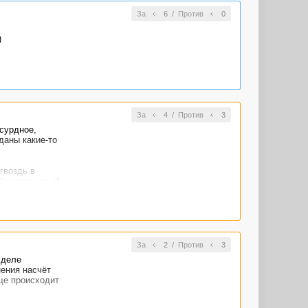
За
6
/
Против
0
)
За
4
/
Против
3
бсурдное,
даны какие-то
 гвоздь в
бедительно. И
За
2
/
Против
3
 деле
нения насчёт
ще происходит