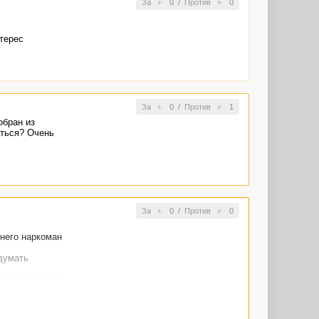
За
0
/
Против
0
нтерес
За
0
/
Против
1
обран из
аться? Очень
За
0
/
Против
0
 него наркоман
думать
там декорация