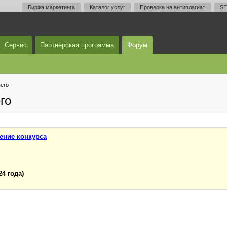
Биржа маркетинга
Каталог услуг
Проверка на антиплагиат
SE
Сервис
Партнёрская программа
Форум
его
го
ение конкурса
24 года)