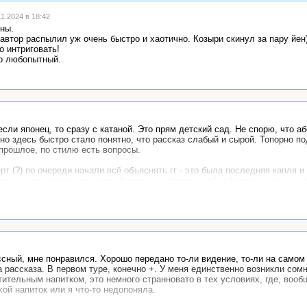
1.2024 в 18:42
ны.
втор распылил уж очень быстро и хаотично. Козыри скинул за пару йен
 интриговать!
но любопытный.
сли японец, то сразу с катаной. Это прям детский сад. Не спорю, что а
но здесь быстро стало понятно, что рассказ слабый и сырой. Топорно по
 прошлое, по стилю есть вопросы.
ерт (?) по очереди начали всё объяснять гг - это была последняя капля и
вымученная неоднозначность финала смотрится крайне беспомощно и неу
 ни о чём.
ссный, мне понравился. Хорошо передано то-ли видение, то-ли на самом
а рассказа. В первом туре, конечно +. У меня единственно возникли сом
ительным напитком, это немного странновато в тех условиях, где, вооб
хой напиток или я что-то недопоняла.