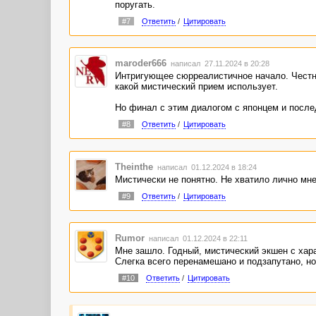
поругать.
#7
Ответить
/
Цитировать
maroder666
написал 27.11.2024 в 20:28
Интригующее сюрреалистичное начало. Честно
какой мистический прием использует.
Но финал с этим диалогом с японцем и после
#8
Ответить
/
Цитировать
Theinthe
написал 01.12.2024 в 18:24
Мистически не понятно. Не хватило лично мн
#9
Ответить
/
Цитировать
Rumor
написал 01.12.2024 в 22:11
Мне зашло. Годный, мистический экшен с хара
Слегка всего перенамешано и подзапутано, но
#10
Ответить
/
Цитировать