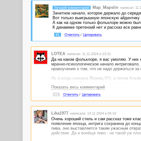
Map_Mapslin
Лучший комментарий
написал 11.1
Зачетное начало, которое держало до середи
Вот только выигрышную японскую айдентику а
А как на одном только фольклоре можно было
К динамике претензий нет и рассказ все рав
#1
Ответить
/
Цитировать
LOTEA
написал 11.11.2024 в 23:31
Да на каком фольклоре, я вас умоляю. У них е
мрачно-психологическое начало интриговало, 
нравоучения о том, что не надо держаться за
Ну а когда сначала Японец (!!!), а потом Альб
крышку гроба. После которой, естественно, 
Показать весь комментарий
в целом, это скорее не мистика, а ерундистика
#2
Ответить
/
Цитировать
Lika1977
написала 14.11.2024 в 05:10
Очень хороший стиль и сам рассказ тоже кла
появление японца, интрига сохранена до конц
пива, оно выставляется таким ужасным отврат
действие. Да и вообще пиво - не такой уж пло