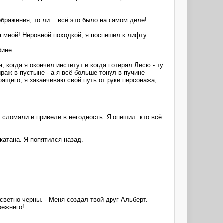
ображения, то ли... всё это было на самом деле!
 мной! Неровной походкой, я поспешил к лифту.
бине.
 когда я окончил институт и когда потерял Лесю - ту
раж в пустыне - а я всё больше тонул в пучине
ящего, я заканчиваю свой путь от руки персонажа,
.
 сломали и привели в негодность. Я опешил: кто всё
 катана. Я попятился назад.
светно черны. - Меня создал твой друг Альберт.
режнего!