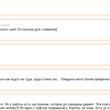
ет на #3
лько саке! Остальное для слабаков))
ло как будто не туда, куда стоило бы... Ожидала нечто более феерическ
о. Но у работы есть настроение, которое до середины держит. Эти пояс
нно японец?) Но идея с лифтом понравилась. Короче, не знаю, есть за ч