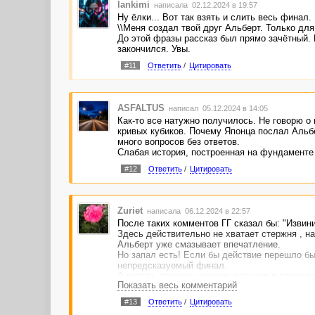
lankimi
написала 02.12.2024 в 19:57
Ну ёлки... Вот так взять и слить весь финал.
\\Меня создал твой друг Альберт. Только для 
До этой фразы рассказ был прямо зачётный. Н
закончился. Увы.
#11
Ответить
/
Цитировать
ASFALTUS
написал 05.12.2024 в 14:05
Как-то все натужно получилось. Не говорю о
кривых кубиков. Почему Японца послал Альб
много вопросов без ответов.
Слабая история, построенная на фундаменте 
#12
Ответить
/
Цитировать
Zuriet
написала 06.12.2024 в 22:57
После таких комментов ГГ сказал бы: "Извини
Здесь действительно не хватает стержня , на
Альберт уже смазывает впечатление.
Но запал есть! Если бы действие перешло б
непредсказуемый финал.
А кстати, почему у многих события в подвал
Показать весь комментарий
!
Извините, автор! Увлеклась , не тот жанр.
#13
Ответить
/
Цитировать