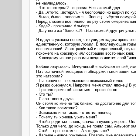
не наблюдалось.
- Что-то потерял? - спросил Незнакомый друг.
- Да...что-то...потерял. - я беспорядочно шарил по 
- Было, было. - завопил я. - Японец... чёртов самурай
Перед глазами всё плыло, во рту стоял омерзительн
- Куда? - прокричал Альберт.
- Да у него же "белочка"! - Незнакомый друг ринулся
Я вдруг с ужасом понял, что увидел кадры прошлого.
единственную, которую любил. В последующие годы в
воспоминаний. И вот разбитый и подавленный, окута
похожего на красивую иллюстрацию восточных книг.
- К каждому из нас рано или поздно явится свой "япо
Кабина открылась. Испуганный я выбежал из неё, ок
На лестничной площадке я обнаружил свои вещи, хао
это натворил?
- Ты, конечно. - послышался незнакомый голос.
Я резко обернулся. Напротив меня стоял японец! В уз
- Пришло время объясниться. - произнёс он.
- Кто ты?
- Я сон твоего друга.
Он стоял ко мне не так близко, но достаточно для то
- Как такое возможно?
- Возможно и не такое. - ответил японец.
- Почему ты хочешь убить меня?
- Чтобы родиться вновь, сначала нужно умереть. Опл
Только для чего, до конца, не понял сам. Альберт об
- Стой. – прошептал я. - А что дальше?
- Дальше - новое рождение. Позволь мне довершить 