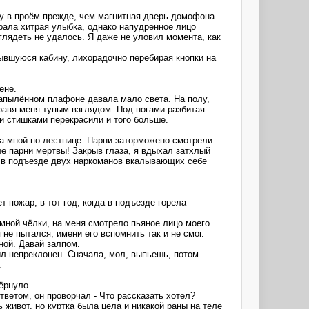
гу в проём прежде, чем магнитная дверь домофона
грала хитрая улыбка, однако напудренное лицо
лядеть не удалось. Я даже не уловил момента, как
рывшуюся кабину, лихорадочно перебирая кнопки на
ене.
запылённом плафоне давала мало света. На полу,
уравя меня тупым взглядом. Под ногами разбитая
и стишками перекрасили и того больше.
а мной по лестнице. Парни заторможено смотрели
е парни мертвы! Закрыв глаза, я вдыхал затхлый
л в подъезде двух наркоманов вкалывающих себе
 пожар, в тот год, когда в подъезде горела
мной чёлки, на меня смотрело пьяное лицо моего
не пытался, имени его вспомнить так и не смог.
ной. Давай залпом.
ыл непреклонен. Сначала, мол, выпьешь, потом
.
ёрнуло.
тветом, он проворчал - Что рассказать хотел?
 живот, но куртка была цела и никакой раны на теле