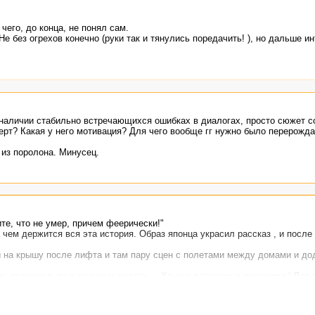
чего, до конца, не понял сам.
е без огрехов конечно (руки так и тянулись поредачить! ), но дальше и
 наличии стабильно встречающихся ошибках в диалогах, просто сюжет с
ерт? Какая у него мотивация? Для чего вообще гг нужно было перерожд
из поролона. Минусец.
те, что не умер, причем феерически!"
 чем держится вся эта история. Образ японца украсил рассказ , и после
ы на крышу после лифта и там пару сцен с полетами между домами и до
ах, подземельях и мрачных местах ... Крыша с громом и молниями ! Вот 