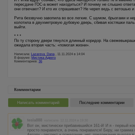
пересдаче ГОС-а может находиться? И почему не слышно ответа
они отвечают? И кто их спрашивает? Не череп ведь с ветошью и
Рита беззвучно завопила во все легкие. С шумом, брызгами и н
колотила в двухметровую дубовую дверь, сбивая костяшки пальц
выйти.
* * *
По ту сторону двери тянулся длинный коридор. На свежевыкраше
ожидала вторая часть: «помогая жизни».
Написала:
Lazareva_Dana
, 11.11.2024 в 14:04
В форуме:
Мистика Адвего
Комментариев:
36
Комментарии
Написать комментарий
Последние комментарии
tesla888
написала 12.11.2024 в 19:30
Вот он, мистически прибавившийся 161-й! И я - первый ком
просто понравился, а очень понравился! Беру, ни грамма
Автору - респект и пожелание, нет, предрекание выхода 