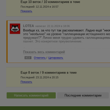
Еще 10 веток / 10 комментариев в темe
Последний:
12.11.2024 в 16:57
Показать
LOTEA
написал 22.11.2024 в 18:06
Вообще хз, за что тут так расхваливают. Ладно ещё "нео
это "необычно" на уровне "галлюцинации истощенного мозг
придумал!?" Лично меня трудно удивить галлюцинациями
пахнет. Это конкретное преувеличение.
Да и в целом какой-то эклектичный текст - местами сли
Показать весь комментарий
слишком просто, медицинские термины, тролли, мозги, зе
сторону, потом - в другую. Вот, подобная мешанина и по
#19
Ответить
/
Цитировать
"«Ой, это же меня зовут отвечать, а там же еще что-то 
экзаменуемая"
//Плохой синоним.
Еще 8 веток / 9 комментариев в темe
Последний:
23.11.2024 в 20:15
"на второй вопрос студентка выпускного курса решила от
//Это ещё хуже.
Показать
"концентрации для конкретики не хватало, мысли рассеи
// Прям совсем кривенько.
Написать комментарий
Последние комментарии
"нужно правильно уложить черепную крышку, тщательно
девушка торопилась на свидание, подумала: гримеры, вс
скроют начесом шевелюры, и кожу порванную заклеят"