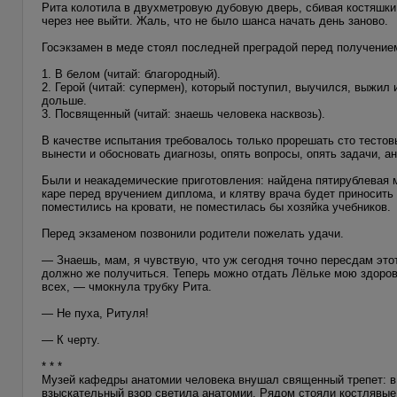
Рита колотила в двухметровую дубовую дверь, сбивая костяшки 
через нее выйти. Жаль, что не было шанса начать день заново.
Госэкзамен в меде стоял последней преградой перед получением
1. В белом (читай: благородный).
2. Герой (читай: супермен), который поступил, выучился, выжил
дольше.
3. Посвященный (читай: знаешь человека насквозь).
В качестве испытания требовалось только прорешать сто тестовы
вынести и обосновать диагнозы, опять вопросы, опять задачи, 
Были и неакадемические приготовления: найдена пятирублевая м
каре перед вручением диплома, и клятву врача будет приносить 
поместились на кровати, не поместилась бы хозяйка учебников.
Перед экзаменом позвонили родители пожелать удачи.
— Знаешь, мам, я чувствую, что уж сегодня точно пересдам это
должно же получиться. Теперь можно отдать Лёльке мою здоро
всех, — чмокнула трубку Рита.
— Не пуха, Ритуля!
— К черту.
* * *
Музей кафедры анатомии человека внушал священный трепет: в 
взыскательный взор светила анатомии. Рядом стояли костлявые