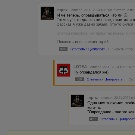
mpnz
написал 22.11.2024 в 19:08
в ответ на #2
И че теперь, оправдываться что ли 🫤
"отмечу" это далеко не плюс, отметил и 
рассказ я уже давно забыл. Кто-то бился 
В этом конкурсе чет прям так повезло, ч
прочитал пятьдесят первым. Пятьдесят! н
Показать весь комментарий
уже хошь-не хошь в себе засомневаешься
#25
Ответить
/
Цитировать
/
Скрыть ветку
Вот щас вроде норм пошло, уже четыре 
LOTEA
написал 22.11.2024 в 19:10
в
Ну оправдался же)
#26
Ответить
/
Цитировать
/
Скр
mpnz
написал 22.11.2024 в
Одна моя знакомая любил
кого-то:
"Оправдание - оно же как
#27
Ответить
/
Цитироват