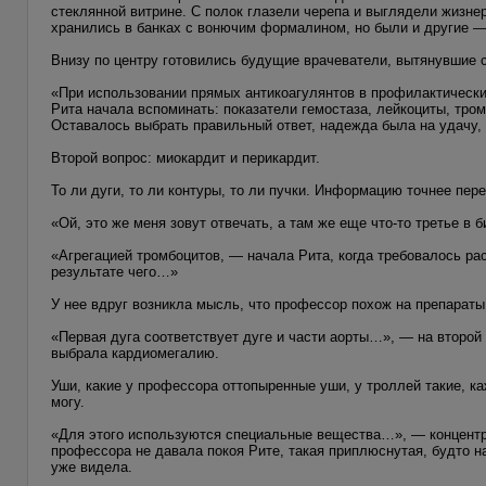
стеклянной витрине. С полок глазели черепа и выглядели жизне
хранились в банках с вонючим формалином, но были и другие —
Внизу по центру готовились будущие врачеватели, вытянувшие 
«При использовании прямых антикоагулянтов в профилактически
Рита начала вспоминать: показатели гемостаза, лейкоциты, тро
Оставалось выбрать правильный ответ, надежда была на удачу, т
Второй вопрос: миокардит и перикардит.
То ли дуги, то ли контуры, то ли пучки. Информацию точнее пер
«Ой, это же меня зовут отвечать, а там же еще что-то третье в
«Агрегацией тромбоцитов, — начала Рита, когда требовалось р
результате чего…»
У нее вдруг возникла мысль, что профессор похож на препараты
«Первая дуга соответствует дуге и части аорты…», — на второй
выбрала кардиомегалию.
Уши, какие у профессора оттопыренные уши, у троллей такие, ка
могу.
«Для этого используются специальные вещества…», — концентра
профессора не давала покоя Рите, такая приплюснутая, будто н
уже видела.