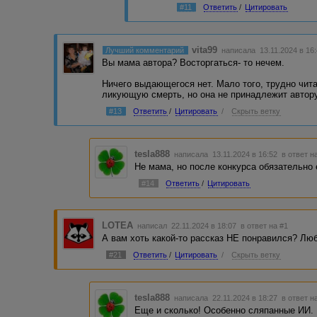
#11
Ответить
/
Цитировать
vita99
Лучший комментарий
написала 13.11.2024 в 1
Вы мама автора? Восторгаться- то нечем.
Ничего выдающегося нет. Мало того, трудно чит
ликующую смерть, но она не принадлежит автору
#13
Ответить
/
Цитировать
/
Скрыть ветку
tesla888
написала 13.11.2024 в 16:52
в ответ н
Не мама, но после конкурса обязательно 
#14
Ответить
/
Цитировать
LOTEA
написал 22.11.2024 в 18:07
в ответ на #1
А вам хоть какой-то рассказ НЕ понравился? Лю
#21
Ответить
/
Цитировать
/
Скрыть ветку
tesla888
написала 22.11.2024 в 18:27
в ответ н
Еще и сколько! Особенно сляпанные ИИ.