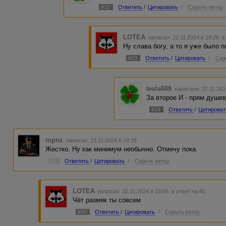
#22
Ответить
/
Цитировать
/
Скрыть ветку
LOTEA
написал 22.11.2024 в 18:28
в
Ну слава богу, а то я уже было 
#23
Ответить
/
Цитировать
/
Скр
tesla888
написала 22.11.202
За второе И - прям душев
#24
Ответить
/
Цитироват
mpnz
написал 12.11.2024 в 19:36
Жестко. Ну как минимум необычно. Отмечу пока
#2
Ответить
/
Цитировать
/
Скрыть ветку
LOTEA
написал 22.11.2024 в 18:06
в ответ на #2
Чёт размяк ты совсем
#20
Ответить
/
Цитировать
/
Скрыть ветку