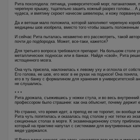
Рита похолодела: пятница, университетский морг, патанатомия,
черепную крышку, тщательно зашить кожный разрез головы… А д
чудеса, и вмятину скроют начесом шевелюры, и кожу порванную
Да и ветоши мало положила, которой заполняют черепную коробк
медицины шов изобрела, вместо того чтобы зашить положенным
И сейчас Рита пыталась незаметно его рассмотреть, такой автор
почти до подбородка. Может, все-таки, кажется?
Для третьего вопроса требовался препарат. На большом столе у
металлических подносах или в банках. Найдя «свой», Рита реши
истощенного мозга.
Она чуть присела, наклонилась к левому уху и оглохла от собст
Его голова, ее шов, его мозг в ее руках на подносе! Она понял
его в ту банку с формалином для хранения в университетской ан
не слушались.
* * *
Рита дрожала, съежившись у ножки стула, и во весь внутренний
профессором было страшнее: как она объяснит, почему держит 
Но странно, что время идет, а препод ее не торопит, он вообще 
Рита чуть попятилась и оказалась под столом у ног тетки из эк
секционных столах в морге. К экзаменационному столу приблизил
который на практике напутал с системами для внутривенных кап
меде удержался.
И Ритка вдруг сознает, что здесь находятся только те и именно 