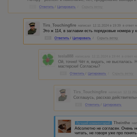
#1
Ответить
/
Цитировать
/
Скрыть ветку
Tirs_Touchingfire
написал 12.11.2024 в 19:39
в ответ н
Это ж 114, в заглавии есть порядковые номера у 
#3
Ответить
/
Цитировать
/
Скрыть ветку
tesla888
написала 12.11.2024 в 19:44
в ответ н
Ой, точно! Чёт я, видать, не выспалась. 
мастерски! Согласны?
#4
Ответить
/
Цитировать
/
Скрыть ветку
Tirs_Touchingfire
написал 12.11.20
Соглашусь, рассказ действительн
#5
Ответить
/
Цитировать
Theinthe
Лучший комментарий
нап
Абсолютно не согласен. Очень н
читать, не говоря уже про понят