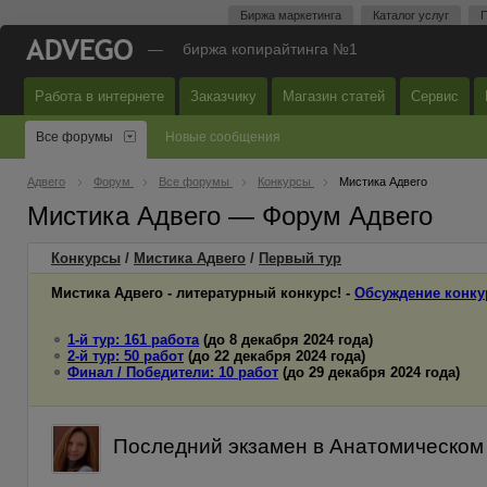
Биржа маркетинга
Каталог услуг
П
—
биржа копирайтинга №1
Работа в интернете
Заказчику
Магазин статей
Сервис
Все форумы
Новые сообщения
Адвего
Форум
Все форумы
Конкурсы
Мистика Адвего
Мистика Адвего — Форум Адвего
Конкурсы
/
Мистика Адвего
/
Первый
тур
Мистика Адвего - литературный конкурс! -
Обсуждение конку
1-й тур: 161 работа
(до 8 декабря 2024 года)
2-й тур: 50 работ
(до 22 декабря 2024 года)
Финал / Победители: 10 работ
(до 29 декабря 2024 года)
Последний экзамен в Анатомическом 