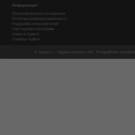
Информация
Пользовательское соглашение
Политика конфиденциальности
Поддержка пользователей
Партнерская программа
Новости Адвего
Сервисы Адвего
© Адвего — биржа контента №1. Копирайтинг, рерайти