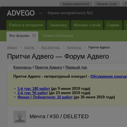
Биржа маркетинга
Каталог услуг
П
—
биржа копирайтинга №1
Работа в интернете
Заказчику
Магазин статей
Сервис
Все форумы
Новые сообщения
Адвего
Форум
Все форумы
Конкурсы
Притчи Адвего
Притчи Адвего — Форум Адвего
Конкурсы
/
Притчи Адвего
/
Первый
тур
Притчи Адвего - литературный конкурс! -
Обсуждение конкур
1-й тур: 180 работ
(до 9 июня 2019 года)
2-й тур: 50 работ
(до 23 июня 2019 года)
Финал / Победители: 10 работ
(до 30 июня 2019 года)
Мечта / #30 / DELETED