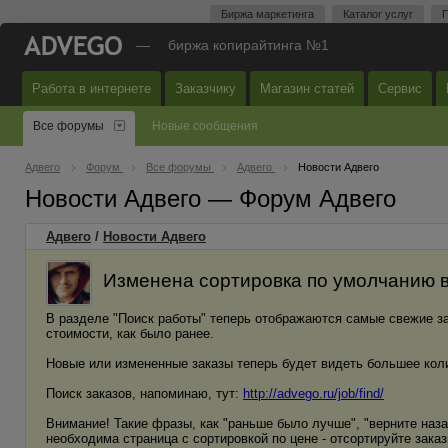
Биржа маркетинга
Каталог услуг
П
—
биржа копирайтинга №1
Работа в интернете
Заказчику
Магазин статей
Сервис
Все форумы
Новые сообщения
Адвего
Форум
Все форумы
Адвего
Новости Адвего
Новости Адвего — Форум Адвего
Адвего
/
Новости Адвего
Изменена сортировка по умолчанию в
В разделе "Поиск работы" теперь отображаются самые свежие за
стоимости, как было ранее.
Новые или измененные заказы теперь будет видеть большее кол
Поиск заказов, напоминаю, тут:
http://advego.ru/job/find/
Внимание! Такие фразы, как "раньше было лучше", "верните наз
необходима страница с сортировкой по цене - отсортируйте заказ