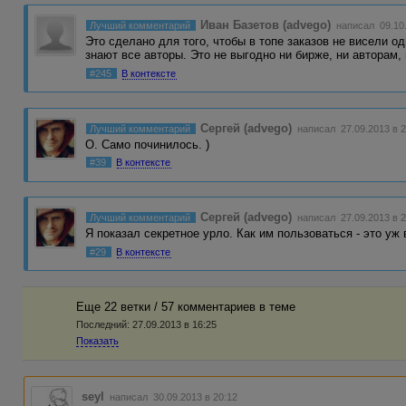
Иван Базетов (advego)
Лучший комментарий
написал 09.10.
Это сделано для того, чтобы в топе заказов не висели од
знают все авторы. Это не выгодно ни бирже, ни авторам,
#245
В контексте
Сергей (advego)
Лучший комментарий
написал 27.09.2013 в 2
О. Само починилось. )
#39
В контексте
Сергей (advego)
Лучший комментарий
написал 27.09.2013 в 2
Я показал секретное урло. Как им пользоваться - это уж
#29
В контексте
Еще 22 ветки / 57 комментариев в темe
Последний:
27.09.2013 в 16:25
Показать
seyl
написал 30.09.2013 в 20:12