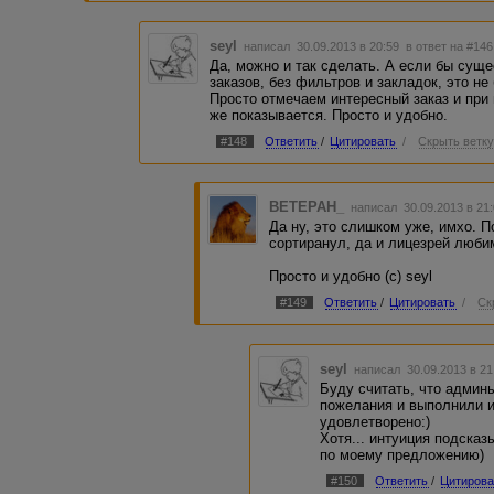
seyl
написал 30.09.2013 в 20:59
в ответ на #146
Да, можно и так сделать. А если бы сущ
заказов, без фильтров и закладок, это н
Просто отмечаем интересный заказ и при
же показывается. Просто и удобно.
#148
Ответить
/
Цитировать
/
Скрыть ветк
BETEPAH_
написал 30.09.2013 в 2
Да ну, это слишком уже, имхо. П
сортиранул, да и лицезрей любим
Просто и удобно (с) seyl
#149
Ответить
/
Цитировать
/
Ск
seyl
написал 30.09.2013 в 2
Буду считать, что адми
пожелания и выполнили и
удовлетворено:)
Хотя... интуиция подска
по моему предложению)
#150
Ответить
/
Цитирова