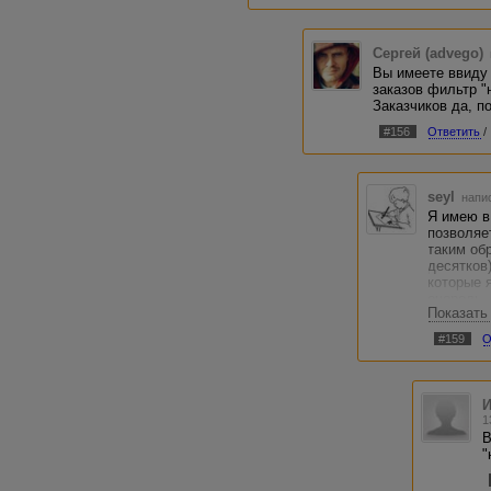
Сергей (advego)
Вы имеете ввиду 
заказов фильтр "н
Заказчиков да, по
#156
Ответить
/
seyl
напис
Я имею в
позволяе
таким об
десятков)
которые 
очередь.
Показать
отметить
показаны
#159
О
заказчик 
Вот чего
мнением 
актуальн
И
1
В
"