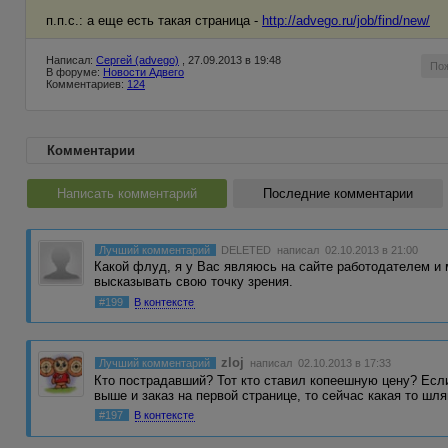
п.п.с.: а еще есть такая страница -
http://advego.ru/job/find/new/
Написал:
Сергей (advego)
, 27.09.2013 в 19:48
По
В форуме:
Новости Адвего
Комментариев:
124
Комментарии
Написать комментарий
Последние комментарии
Лучший комментарий
DELETED
написал 02.10.2013 в 21:00
Какой флуд, я у Вас являюсь на сайте работодателем и
высказывать свою точку зрения.
#199
В контексте
zloj
Лучший комментарий
написал 02.10.2013 в 17:33
Кто пострадавший? Тот кто ставил копеешную цену? Если
выше и заказ на первой странице, то сейчас какая то шл
#197
В контексте