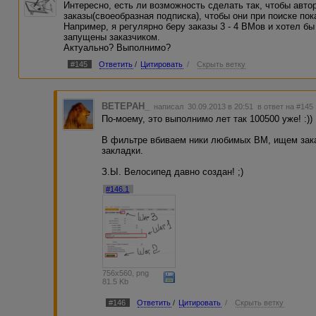
Интересно, есть ли возможность сделать так, чтобы авто
заказы(своеобразная подписка), чтобы они при поиске по
Например, я регулярно беру заказы 3 - 4 ВМов и хотел бы
запущены заказчиком.
Актуально? Выполнимо?
#145
Ответить
/
Цитировать
/
Скрыть ветку
BETEPAH_
написал 30.09.2013 в 20:51
в ответ на #145
По-моему, это выполнимо лет так 100500 уже! :))
В фильтре вбиваем ники любимых ВМ, ищем зака
закладки.
З.Ы. Велосипед давно создан! ;)
#146.1
756x560, png
81.5 Kb
#146
Ответить
/
Цитировать
/
Скрыть ветку